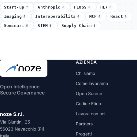
Start-up
Anthropic
FLOSS
HL7
7
6
6
6
Imaging
Interoperabilità
MCP
React
6
6
6
6
Seminari
SIEM
Supply Chain
6
6
6
AZIENDA
Chi siamo
Come lavoriamo
Open Intelligence
Secure Governance
Open Source
Codice Etico
noze S.r.l.
Lavora con noi
Via Giuntini, 25
Partners
56023 Navacchio (PI)
Progetti
Italia