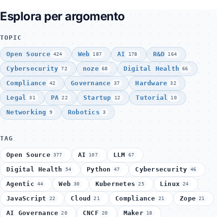
Esplora per argomento
TOPIC
Open Source
Web
AI
R&D
424
187
178
164
Cybersecurity
noze
Digital Health
72
68
66
Compliance
Governance
Hardware
42
37
32
Legal
PA
Startup
Tutorial
31
22
12
10
Networking
Robotics
9
3
TAG
Open Source
AI
LLM
377
107
67
Digital Health
Python
Cybersecurity
54
47
46
Agentic
Web
Kubernetes
Linux
44
30
25
24
JavaScript
Cloud
Compliance
Zope
22
21
21
21
AI Governance
CNCF
Maker
20
20
18