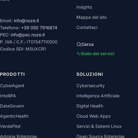
Insights
Mappa del sito
Email:
info@noze.it
Contattaci
Telefono:
+39 050 7916874
PEC:
info@pec.noze.it
P. IVA / C.F.:
IT01547110500
Cerca
Codice SDI:
M5UXCR1
Stato dei servizi
PRODOTTI
SOLUZIONI
CyberAgent
Cybersecurity
IntelliPA
Intelligenza Artificiale
DataGovern
Digital Health
AgenticHealth
Cloud Web Apps
VerdePilot
Servizi & Sistemi Linux
Admina Enterprise
Open Source Enterprise