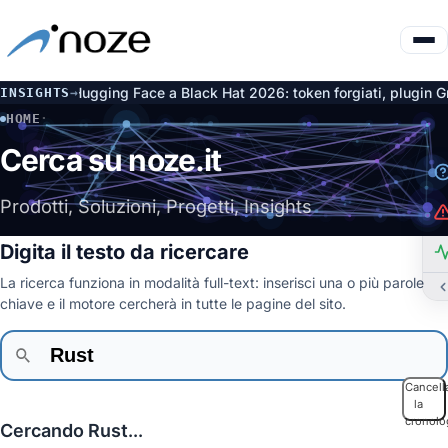
penAI e Hugging Face a Black Hat 2026: token forgiati, plugin Gro
INSIGHTS
→
HOME
·
CERCA
Cerca su noze.it
Prodotti, Soluzioni, Progetti, Insights
Digita il testo da ricercare
La ricerca funziona in modalità full-text: inserisci una o più parole
chiave e il motore cercherà in tutte le pagine del sito.
Cancell
la
cronolo
Cercando Rust...