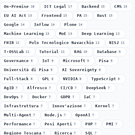
On-Premise
ICT Legal
Backend
CMS
18
17
15
15
EU AI Act
Frontend
PA
Rust
15
15
15
15
Google
InFlow
Plone
14
14
14
Machine Learning
MoE
Deep Learning
13
13
12
FHIR
Polo Tecnologico Navacchio
NIS2
12
12
11
T-OSSLab
Tutorial
RAG
Database
11
11
10
9
Governance
IoT
Microsoft
Pisa
9
9
9
9
Università di Pisa
AI Sovereignty
9
8
Full-Stack
GPL
NVIDIA
TypeScript
8
8
8
8
AgID
Alfresco
CI/CD
DeepSeek
7
7
7
7
DevOps
Docker
GDPR
IaC
7
7
7
7
Infrastruttura
Innov'azione
Kernel
7
7
7
Multi-Agent
Node.js
OpenAI
7
7
7
Performance
Pesi Aperti
PHP
PMI
7
7
7
7
Regione Toscana
Ricerca
SQL
7
7
7