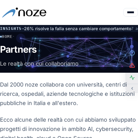
delli: il 26% risolve la falla senza cambiare comportamento
In
INSIGHTS
→
7 ago
HOME
·
PARTNERS
Partners
Le realtà con cui collaboriamo
Dal 2000 noze collabora con università, centri di
ricerca, ospedali, aziende tecnologiche e istituzioni
pubbliche in Italia e all'estero.
Ecco alcune delle realtà con cui abbiamo sviluppato
progetti di innovazione in ambito AI, cybersecurity,