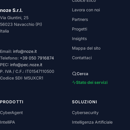
Codice Etico
noze S.r.l.
Lavora con noi
Via Giuntini, 25
Partners
56023 Navacchio (PI)
Progetti
Italia
Insights
Mappa del sito
Email:
info@noze.it
Contattaci
Telefono:
+39 050 7916874
PEC:
info@pec.noze.it
P. IVA / C.F.:
IT01547110500
Cerca
Codice SDI:
M5UXCR1
Stato dei servizi
PRODOTTI
SOLUZIONI
CyberAgent
Cybersecurity
IntelliPA
Intelligenza Artificiale