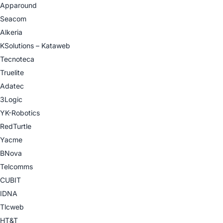
Apparound
Seacom
Alkeria
KSolutions – Kataweb
Tecnoteca
Truelite
Adatec
3Logic
YK-Robotics
RedTurtle
Yacme
BNova
Telcomms
CUBIT
IDNA
Tlcweb
HT&T