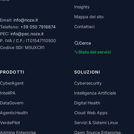
Insights
Mappa del sito
Email:
info@noze.it
Contattaci
Telefono:
+39 050 7916874
PEC:
info@pec.noze.it
P. IVA / C.F.:
IT01547110500
Cerca
Codice SDI:
M5UXCR1
Stato dei servizi
PRODOTTI
SOLUZIONI
CyberAgent
Cybersecurity
IntelliPA
Intelligenza Artificiale
DataGovern
Digital Health
AgenticHealth
Cloud Web Apps
VerdePilot
Servizi & Sistemi Linux
Admina Enterprise
Open Source Enterprise