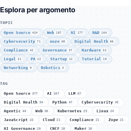
Esplora per argomento
TOPIC
Open Source
Web
AI
R&D
424
187
177
164
Cybersecurity
noze
Digital Health
71
68
66
Compliance
Governance
Hardware
42
37
32
Legal
PA
Startup
Tutorial
31
22
12
10
Networking
Robotics
9
3
TAG
Open Source
AI
LLM
377
107
67
Digital Health
Python
Cybersecurity
54
47
45
Agentic
Web
Kubernetes
Linux
44
30
25
24
JavaScript
Cloud
Compliance
Zope
22
21
21
21
AI Governance
CNCF
Maker
20
20
18