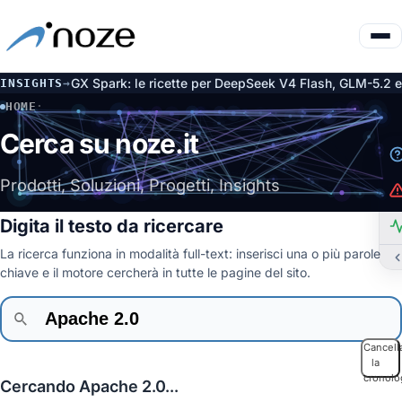
ocale su DGX Spark: le ricette per DeepSeek V4 Flash, GLM-5.2 e 
INSIGHTS
→
HOME
·
CERCA
Cerca su noze.it
Prodotti, Soluzioni, Progetti, Insights
Digita il testo da ricercare
La ricerca funziona in modalità full-text: inserisci una o più parole
chiave e il motore cercherà in tutte le pagine del sito.
Cancell
la
cronolo
Cercando Apache 2.0...