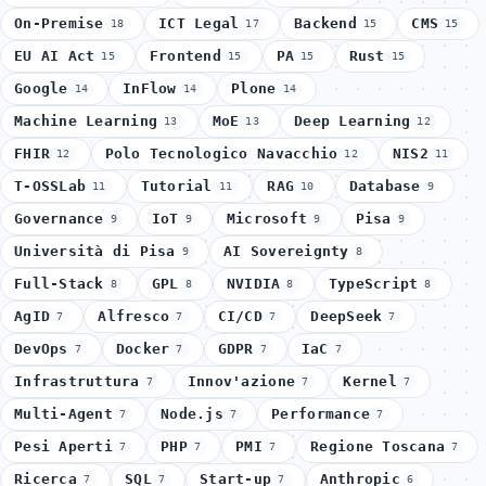
On-Premise
ICT Legal
Backend
CMS
18
17
15
15
EU AI Act
Frontend
PA
Rust
15
15
15
15
Google
InFlow
Plone
14
14
14
Machine Learning
MoE
Deep Learning
13
13
12
FHIR
Polo Tecnologico Navacchio
NIS2
12
12
11
T-OSSLab
Tutorial
RAG
Database
11
11
10
9
Governance
IoT
Microsoft
Pisa
9
9
9
9
Università di Pisa
AI Sovereignty
9
8
Full-Stack
GPL
NVIDIA
TypeScript
8
8
8
8
AgID
Alfresco
CI/CD
DeepSeek
7
7
7
7
DevOps
Docker
GDPR
IaC
7
7
7
7
Infrastruttura
Innov'azione
Kernel
7
7
7
Multi-Agent
Node.js
Performance
7
7
7
Pesi Aperti
PHP
PMI
Regione Toscana
7
7
7
7
Ricerca
SQL
Start-up
Anthropic
7
7
7
6