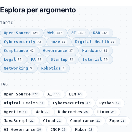
Esplora per argomento
TOPIC
Open Source
Web
AI
R&D
424
187
180
164
Cybersecurity
noze
Digital Health
73
68
66
Compliance
Governance
Hardware
42
37
32
Legal
PA
Startup
Tutorial
31
22
12
10
Networking
Robotics
9
3
TAG
Open Source
AI
LLM
377
109
69
Digital Health
Cybersecurity
Python
54
47
47
Agentic
Web
Kubernetes
Linux
44
30
25
24
JavaScript
Cloud
Compliance
Zope
22
21
21
21
AI Governance
CNCF
Maker
20
20
18