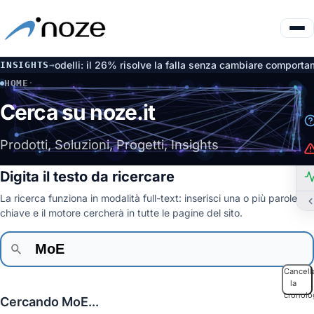
ate dai modelli: il 26% risolve la falla senza cambiare comportame
INSIGHTS
→
HOME
·
CERCA
Cerca su noze.it
Prodotti, Soluzioni, Progetti, Insights
Digita il testo da ricercare
La ricerca funziona in modalità full-text: inserisci una o più parole
chiave e il motore cercherà in tutte le pagine del sito.
Cancell
la
cronolo
Cercando MoE...