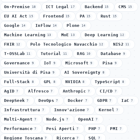
On-Premise
ICT Legal
Backend
CMS
18
17
15
15
EU AI Act
Frontend
PA
Rust
15
15
15
15
Google
InFlow
Plone
14
14
14
Machine Learning
MoE
Deep Learning
13
13
12
FHIR
Polo Tecnologico Navacchio
NIS2
12
12
11
T-OSSLab
Tutorial
RAG
Database
11
11
10
9
Governance
IoT
Microsoft
Pisa
9
9
9
9
Università di Pisa
AI Sovereignty
9
8
Full-Stack
GPL
NVIDIA
TypeScript
8
8
8
8
AgID
Alfresco
Anthropic
CI/CD
7
7
7
7
DeepSeek
DevOps
Docker
GDPR
IaC
7
7
7
7
7
Infrastruttura
Innov'azione
Kernel
7
7
7
Multi-Agent
Node.js
OpenAI
7
7
7
Performance
Pesi Aperti
PHP
PMI
7
7
7
7
Regione Toscana
Ricerca
SQL
7
7
7