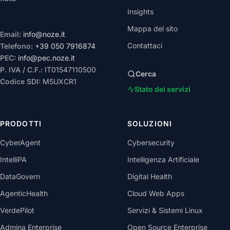
Insights
Mappa del sito
Email:
info@noze.it
Contattaci
Telefono:
+39 050 7916874
PEC:
info@pec.noze.it
P. IVA / C.F.:
IT01547110500
Cerca
Codice SDI:
M5UXCR1
Stato dei servizi
PRODOTTI
SOLUZIONI
CyberAgent
Cybersecurity
IntelliPA
Intelligenza Artificiale
DataGovern
Digital Health
AgenticHealth
Cloud Web Apps
VerdePilot
Servizi & Sistemi Linux
Admina Enterprise
Open Source Enterprise