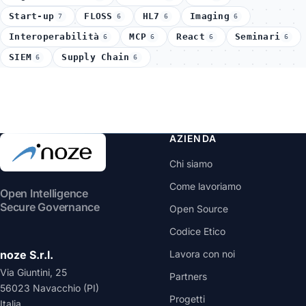
Start-up
FLOSS
HL7
Imaging
7
6
6
6
Interoperabilità
MCP
React
Seminari
6
6
6
6
SIEM
Supply Chain
6
6
AZIENDA
Chi siamo
Come lavoriamo
Open Intelligence
Secure Governance
Open Source
Codice Etico
noze S.r.l.
Lavora con noi
Via Giuntini, 25
Partners
56023 Navacchio (PI)
Progetti
Italia