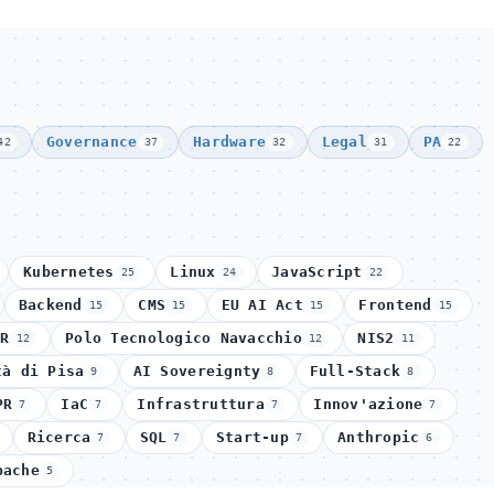
Governance
Hardware
Legal
PA
42
37
32
31
22
Kubernetes
Linux
JavaScript
25
24
22
Backend
CMS
EU AI Act
Frontend
15
15
15
15
IR
Polo Tecnologico Navacchio
NIS2
12
12
11
tà di Pisa
AI Sovereignty
Full-Stack
9
8
8
PR
IaC
Infrastruttura
Innov'azione
7
7
7
7
Ricerca
SQL
Start-up
Anthropic
7
7
7
6
pache
5