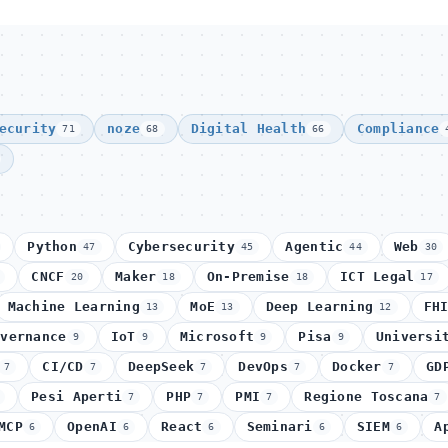
ecurity
noze
Digital Health
Compliance
71
68
66
Python
Cybersecurity
Agentic
Web
47
45
44
30
CNCF
Maker
On-Premise
ICT Legal
20
18
18
17
Machine Learning
MoE
Deep Learning
FH
13
13
12
overnance
IoT
Microsoft
Pisa
Universi
9
9
9
9
CI/CD
DeepSeek
DevOps
Docker
GD
7
7
7
7
7
Pesi Aperti
PHP
PMI
Regione Toscana
7
7
7
7
MCP
OpenAI
React
Seminari
SIEM
A
6
6
6
6
6