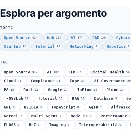
Esplora per argomento
TOPIC
Open Source
Web
AI
R&D
Cybers
424
187
177
164
Startup
Tutorial
Networking
Robotics
12
10
9
3
TAG
Open Source
AI
LLM
Digital Health
377
107
67
54
Cloud
Compliance
Zope
AI Governance
21
21
21
20
PA
Rust
Google
InFlow
Plone
15
15
14
14
14
T-OSSLab
Tutorial
RAG
Database
G
11
11
10
9
GPL
NVIDIA
TypeScript
AgID
Alfresco
8
8
8
7
Kernel
Multi-Agent
Node.js
Performance
7
7
7
7
FLOSS
HL7
Imaging
Interoperabilità
6
6
6
6