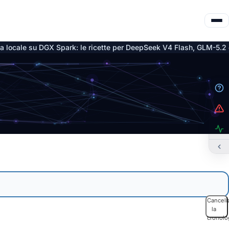
le su DGX Spark: le ricette per DeepSeek V4 Flash, GLM-5.2 e Qwe
Cancell
la
cronolo