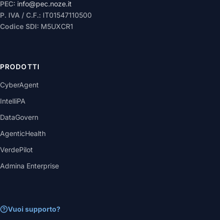
PEC:
info@pec.noze.it
P. IVA / C.F.:
IT01547110500
Codice SDI:
M5UXCR1
PRODOTTI
CyberAgent
IntelliPA
DataGovern
AgenticHealth
VerdePilot
Admina Enterprise
Vuoi supporto?