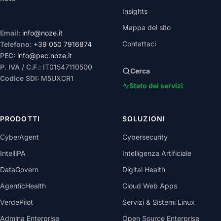
Insights
Mappa del sito
Email:
info@noze.it
Contattaci
Telefono:
+39 050 7916874
PEC:
info@pec.noze.it
P. IVA / C.F.:
IT01547110500
Cerca
Codice SDI:
M5UXCR1
Stato dei servizi
PRODOTTI
SOLUZIONI
CyberAgent
Cybersecurity
IntelliPA
Intelligenza Artificiale
DataGovern
Digital Health
AgenticHealth
Cloud Web Apps
VerdePilot
Servizi & Sistemi Linux
Admina Enterprise
Open Source Enterprise