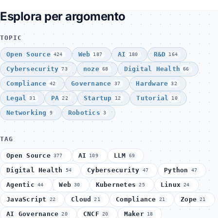
Esplora per argomento
TOPIC
Open Source
Web
AI
R&D
424
187
180
164
Cybersecurity
noze
Digital Health
73
68
66
Compliance
Governance
Hardware
42
37
32
Legal
PA
Startup
Tutorial
31
22
12
10
Networking
Robotics
9
3
TAG
Open Source
AI
LLM
377
109
69
Digital Health
Cybersecurity
Python
54
47
47
Agentic
Web
Kubernetes
Linux
44
30
25
24
JavaScript
Cloud
Compliance
Zope
22
21
21
21
AI Governance
CNCF
Maker
20
20
18