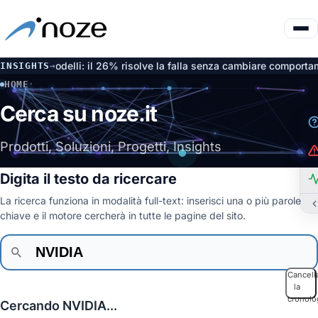
ate dai modelli: il 26% risolve la falla senza cambiare comportame
INSIGHTS
→
HOME
·
CERCA
Cerca su noze.it
Prodotti, Soluzioni, Progetti, Insights
Digita il testo da ricercare
La ricerca funziona in modalità full-text: inserisci una o più parole
chiave e il motore cercherà in tutte le pagine del sito.
Cancell
la
cronolo
Cercando NVIDIA...