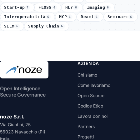
Start-up
FLOSS
HL7
Imaging
7
6
6
6
Interoperabilità
MCP
React
Seminari
6
6
6
6
SIEM
Supply Chain
6
6
AZIENDA
Chi siamo
Come lavoriamo
Open Intelligence
Secure Governance
Open Source
Codice Etico
noze S.r.l.
Lavora con noi
Via Giuntini, 25
Partners
56023 Navacchio (PI)
Progetti
Italia