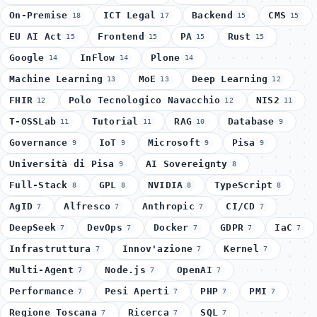
On-Premise
ICT Legal
Backend
CMS
18
17
15
15
EU AI Act
Frontend
PA
Rust
15
15
15
15
Google
InFlow
Plone
14
14
14
Machine Learning
MoE
Deep Learning
13
13
12
FHIR
Polo Tecnologico Navacchio
NIS2
12
12
11
T-OSSLab
Tutorial
RAG
Database
11
11
10
9
Governance
IoT
Microsoft
Pisa
9
9
9
9
Università di Pisa
AI Sovereignty
9
8
Full-Stack
GPL
NVIDIA
TypeScript
8
8
8
8
AgID
Alfresco
Anthropic
CI/CD
7
7
7
7
DeepSeek
DevOps
Docker
GDPR
IaC
7
7
7
7
7
Infrastruttura
Innov'azione
Kernel
7
7
7
Multi-Agent
Node.js
OpenAI
7
7
7
Performance
Pesi Aperti
PHP
PMI
7
7
7
7
Regione Toscana
Ricerca
SQL
7
7
7