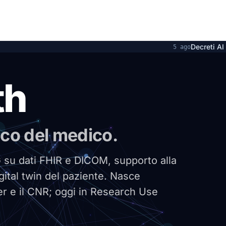
Decreti AI Act: approvazi
5 ago
th
ianco del medico.
G su dati FHIR e DICOM, supporto alla
gital twin del paziente. Nasce
er e il CNR; oggi in Research Use