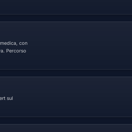
a medica, con
va. Percorso
rt sul