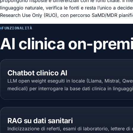
propongono risposte e differenziali con le fonti citate. Il me
linguaggio naturale, verifica le fonti e resta l’unico a decide
Research Use Only (RUO), con percorso SaMD/MDR pianifi
FUNZIONALITÀ
AI clinica on-premi
Chatbot clinico AI
LLM open weight eseguiti in locale (Llama, Mistral, Qwe
medicali) per interrogare la base dati clinica in linguagg
RAG su dati sanitari
Indicizzazione di referti, esami di laboratorio, lettere di