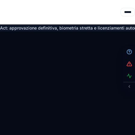
one definitiva, biometria stretta e licenziamenti automatici nulli
4 a