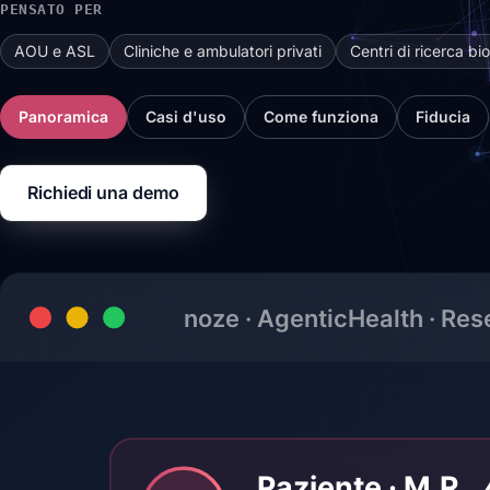
PENSATO PER
AOU e ASL
Cliniche e ambulatori privati
Centri di ricerca b
Panoramica
Casi d'uso
Come funziona
Fiducia
Richiedi una demo