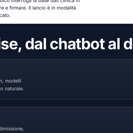
dico interroga la base dati clinica in
re e firmare. Il lancio è in modalità
cato.
se, dal chatbot al d
n, modelli
io naturale.
 dimissione,