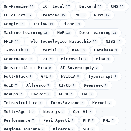
On-Premise
ICT Legal
Backend
CMS
18
17
15
15
EU AI Act
Frontend
PA
Rust
15
15
15
15
Google
InFlow
Plone
14
14
14
Machine Learning
MoE
Deep Learning
13
13
12
FHIR
Polo Tecnologico Navacchio
NIS2
12
12
11
T-OSSLab
Tutorial
RAG
Database
11
11
10
9
Governance
IoT
Microsoft
Pisa
9
9
9
9
Università di Pisa
AI Sovereignty
9
8
Full-Stack
GPL
NVIDIA
TypeScript
8
8
8
8
AgID
Alfresco
CI/CD
DeepSeek
7
7
7
7
DevOps
Docker
GDPR
IaC
7
7
7
7
Infrastruttura
Innov'azione
Kernel
7
7
7
Multi-Agent
Node.js
OpenAI
7
7
7
Performance
Pesi Aperti
PHP
PMI
7
7
7
7
Regione Toscana
Ricerca
SQL
7
7
7