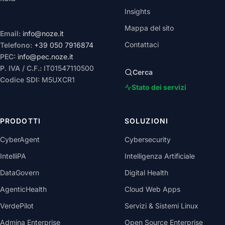
Insights
Mappa del sito
Email:
info@noze.it
Contattaci
Telefono:
+39 050 7916874
PEC:
info@pec.noze.it
P. IVA / C.F.:
IT01547110500
Cerca
Codice SDI:
M5UXCR1
Stato dei servizi
PRODOTTI
SOLUZIONI
CyberAgent
Cybersecurity
IntelliPA
Intelligenza Artificiale
DataGovern
Digital Health
AgenticHealth
Cloud Web Apps
VerdePilot
Servizi & Sistemi Linux
Admina Enterprise
Open Source Enterprise