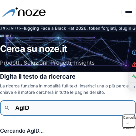
penAI e Hugging Face a Black Hat 2026: token forgiati, plugin Gro
INSIGHTS
→
HOME
·
CERCA
Cerca su noze.it
Prodotti, Soluzioni, Progetti, Insights
Digita il testo da ricercare
La ricerca funziona in modalità full-text: inserisci una o più parole
chiave e il motore cercherà in tutte le pagine del sito.
Cancell
la
cronolo
Cercando AgID...