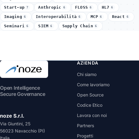
Start-up
Anthropic
FLOSS
HL7
7
6
6
6
Imaging
Interoperabilità
MCP
React
6
6
6
6
Seminari
SIEM
Supply Chain
6
6
6
AZIENDA
Chi siamo
Come lavoriamo
Open Intelligence
Secure Governance
Open Source
Codice Etico
noze S.r.l.
Lavora con noi
Via Giuntini, 25
Partners
56023 Navacchio (PI)
Progetti
Italia