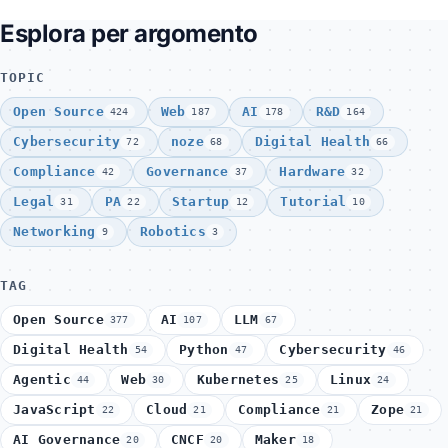
Esplora per argomento
TOPIC
Open Source
Web
AI
R&D
424
187
178
164
Cybersecurity
noze
Digital Health
72
68
66
Compliance
Governance
Hardware
42
37
32
Legal
PA
Startup
Tutorial
31
22
12
10
Networking
Robotics
9
3
TAG
Open Source
AI
LLM
377
107
67
Digital Health
Python
Cybersecurity
54
47
46
Agentic
Web
Kubernetes
Linux
44
30
25
24
JavaScript
Cloud
Compliance
Zope
22
21
21
21
AI Governance
CNCF
Maker
20
20
18