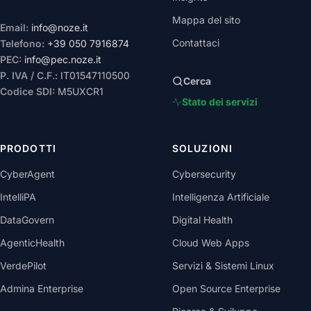
Mappa del sito
Email:
info@noze.it
Contattaci
Telefono:
+39 050 7916874
PEC:
info@pec.noze.it
P. IVA / C.F.:
IT01547110500
Cerca
Codice SDI:
M5UXCR1
Stato dei servizi
PRODOTTI
SOLUZIONI
CyberAgent
Cybersecurity
IntelliPA
Intelligenza Artificiale
DataGovern
Digital Health
AgenticHealth
Cloud Web Apps
VerdePilot
Servizi & Sistemi Linux
Admina Enterprise
Open Source Enterprise