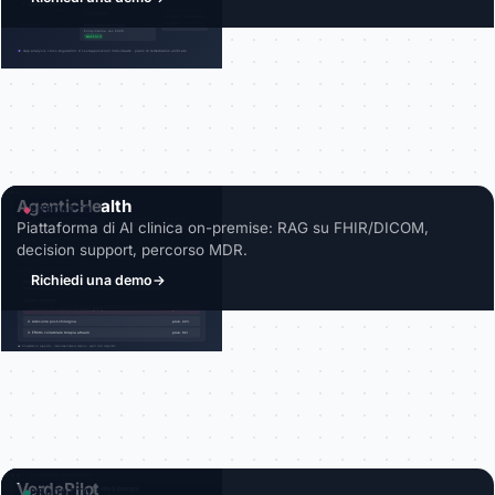
AgenticHealth
PRODOTTO
Piattaforma di AI clinica on-premise: RAG su FHIR/DICOM,
decision support, percorso MDR.
Richiedi una demo
→
VerdePilot
PRODOTTO