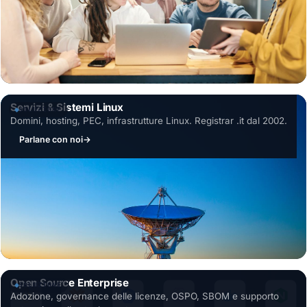
Servizi & Sistemi Linux
SOLUZIONE
Domini, hosting, PEC, infrastrutture Linux. Registrar .it dal 2002.
Parlane con noi
→
Open Source Enterprise
SOLUZIONE
Adozione, governance delle licenze, OSPO, SBOM e supporto