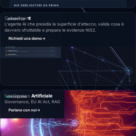
CyberAgent
PRODOTTO
L'agente AI che presidia la superficie d'attacco, valida cosa è
davvero sfruttabile e prepara le evidenze NIS2.
Richiedi una demo
→
Intelligenza Artificiale
SOLUZIONE
Governance, EU AI Act, RAG
Parlane con noi
→