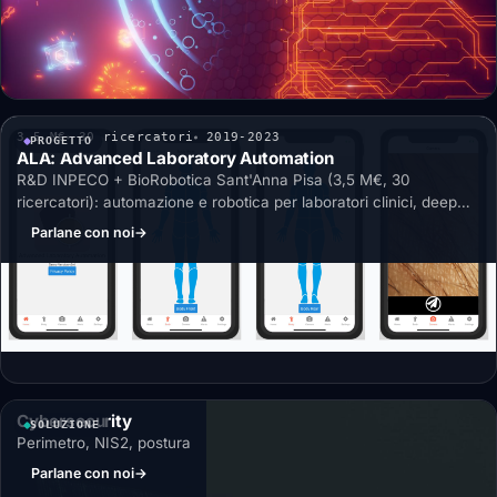
3,5 M€
30 ricercatori
2019-2023
PROGETTO
ALA: Advanced Laboratory Automation
R&D INPECO + BioRobotica Sant'Anna Pisa (3,5 M€, 30
ricercatori): automazione e robotica per laboratori clinici, deep
learning su lesioni cutanee.
Parlane con noi
→
Cybersecurity
SOLUZIONE
Perimetro, NIS2, postura
Parlane con noi
→