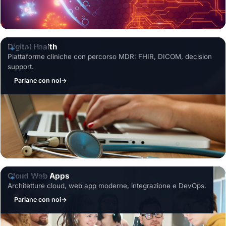
Digital Health
SOLUZIONE
Piattaforme cliniche con percorso MDR: FHIR, DICOM, decision
support.
Parlane con noi
→
Cloud Web Apps
SOLUZIONE
Architetture cloud, web app moderne, integrazione e DevOps.
Parlane con noi
→