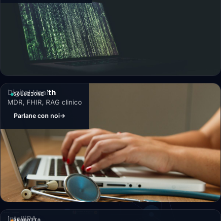
Digital Health
SOLUZIONE
MDR, FHIR, RAG clinico
Parlane con noi
→
IntelliPA
PRODOTTO