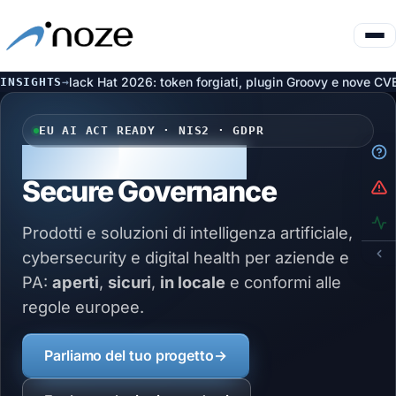
: token forgiati, plugin Groovy e nove CVE su Artifactory
Inf
INSIGHTS
→
6 ago
EU AI ACT READY · NIS2 · GDPR
Open Intelligence
Secure Governance
Prodotti e soluzioni di intelligenza artificiale,
cybersecurity e digital health per aziende e
PA:
aperti
,
sicuri
,
in locale
e conformi alle
regole europee.
Parliamo del tuo progetto
→