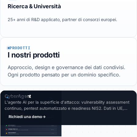
Ricerca & Università
25+ anni di R&D applicato, partner di consorzi europei.
PRODOTTI
I nostri prodotti
Approccio, design e governance dei dati condivisi.
Ogni prodotto pensato per un dominio specifico.
CyberAgent
PRODOTTO
L'agente AI per la superficie d'attacco: vulnerability assessment
continuo, pentest automatizzato e readiness NIS2. Dati in UE,
priorità per impatto reale.
Richiedi una demo
→