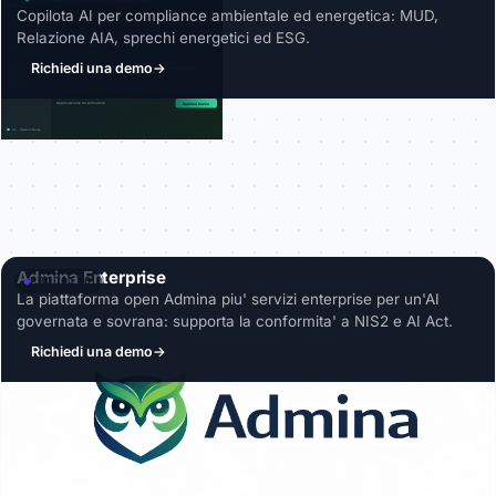
Copilota AI per compliance ambientale ed energetica: MUD,
Relazione AIA, sprechi energetici ed ESG.
Richiedi una demo
→
Admina Enterprise
PRODOTTO
La piattaforma open Admina piu' servizi enterprise per un'AI
governata e sovrana: supporta la conformita' a NIS2 e AI Act.
Richiedi una demo
→