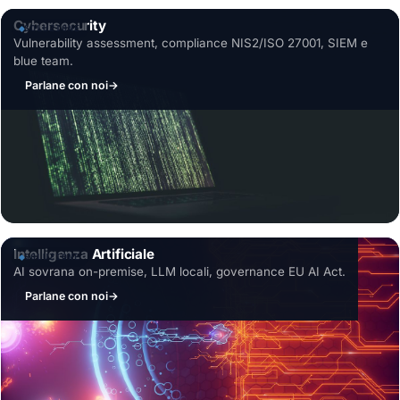
Cybersecurity
SOLUZIONE
Vulnerability assessment, compliance NIS2/ISO 27001, SIEM e
blue team.
Parlane con noi
→
Intelligenza Artificiale
SOLUZIONE
AI sovrana on-premise, LLM locali, governance EU AI Act.
Parlane con noi
→