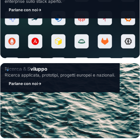
enterprise sullo stack aperto.
Parlane con noi
→
Ricerca & Sviluppo
SOLUZIONE
Ricerca applicata, prototipi, progetti europei e nazionali.
Parlane con noi
→