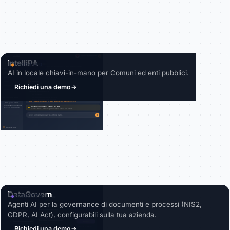
IntelliPA
PRODOTTO
AI in locale chiavi-in-mano per Comuni ed enti pubblici.
Richiedi una demo
→
DataGovern
PRODOTTO
Agenti AI per la governance di documenti e processi (NIS2,
GDPR, AI Act), configurabili sulla tua azienda.
Richiedi una demo
→