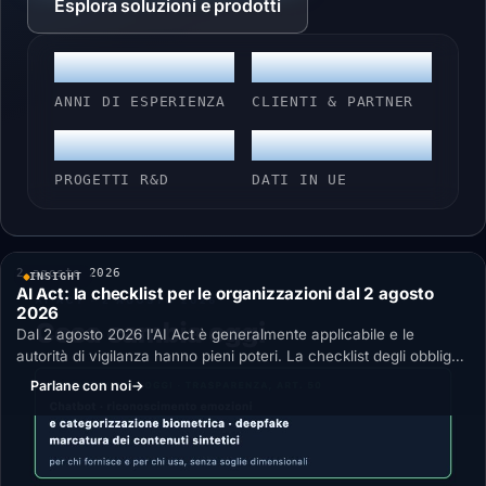
Esplora soluzioni e prodotti
25+
100+
ANNI DI ESPERIENZA
CLIENTI & PARTNER
30+
100%
PROGETTI R&D
DATI IN UE
2 agosto 2026
INSIGHT
AI Act: la checklist per le organizzazioni dal 2 agosto
2026
Dal 2 agosto 2026 l'AI Act è generalmente applicabile e le
autorità di vigilanza hanno pieni poteri. La checklist degli obblighi
già in vigore per chi fornisce e chi usa sistemi AI, quelli rinviati
Parlane con noi
→
dal Digital Omnibus e cosa serve avere pronto.