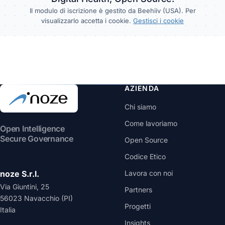
Il modulo di iscrizione è gestito da Beehiiv (USA). Per
visualizzarlo accetta i cookie.
Gestisci i cookie
AZIENDA
Chi siamo
Come lavoriamo
Open Intelligence
Secure Governance
Open Source
Codice Etico
noze S.r.l.
Lavora con noi
Via Giuntini, 25
Partners
56023 Navacchio (PI)
Progetti
Italia
Insights