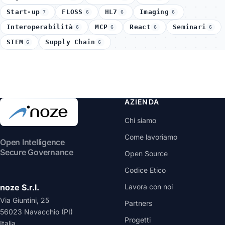
Start-up
FLOSS
HL7
Imaging
7
6
6
6
Interoperabilità
MCP
React
Seminari
6
6
6
6
SIEM
Supply Chain
6
6
AZIENDA
Chi siamo
Come lavoriamo
Open Intelligence
Secure Governance
Open Source
Codice Etico
noze S.r.l.
Lavora con noi
Via Giuntini, 25
Partners
56023 Navacchio (PI)
Progetti
Italia