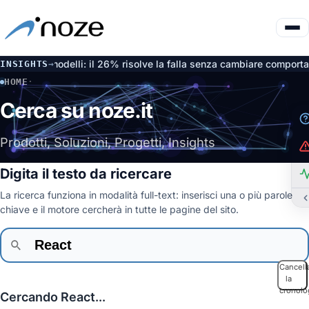
ate dai modelli: il 26% risolve la falla senza cambiare comportam
INSIGHTS
→
HOME
·
CERCA
Cerca su noze.it
Prodotti, Soluzioni, Progetti, Insights
Digita il testo da ricercare
La ricerca funziona in modalità full-text: inserisci una o più parole
chiave e il motore cercherà in tutte le pagine del sito.
Cancell
la
cronolo
Cercando React...