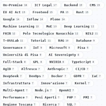
On-Premise
ICT Legal
Backend
CMS
18
17
15
15
EU AI Act
Frontend
PA
Rust
15
15
15
15
Google
InFlow
Plone
14
14
14
Machine Learning
MoE
Deep Learning
13
13
12
FHIR
Polo Tecnologico Navacchio
NIS2
12
12
11
T-OSSLab
Tutorial
RAG
Database
11
11
10
9
Governance
IoT
Microsoft
Pisa
9
9
9
9
Università di Pisa
AI Sovereignty
9
8
Full-Stack
GPL
NVIDIA
TypeScript
8
8
8
8
AgID
Alfresco
Anthropic
CI/CD
7
7
7
7
DeepSeek
DevOps
Docker
GDPR
IaC
7
7
7
7
7
Infrastruttura
Innov'azione
Kernel
7
7
7
Multi-Agent
Node.js
OpenAI
7
7
7
Performance
Pesi Aperti
PHP
PMI
7
7
7
7
Regione Toscana
Ricerca
SQL
7
7
7