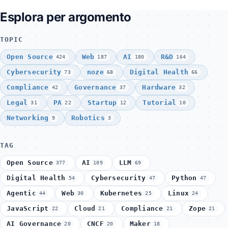
Esplora per argomento
TOPIC
Open Source
Web
AI
R&D
424
187
180
164
Cybersecurity
noze
Digital Health
73
68
66
Compliance
Governance
Hardware
42
37
32
Legal
PA
Startup
Tutorial
31
22
12
10
Networking
Robotics
9
3
TAG
Open Source
AI
LLM
377
109
69
Digital Health
Cybersecurity
Python
54
47
47
Agentic
Web
Kubernetes
Linux
44
30
25
24
JavaScript
Cloud
Compliance
Zope
22
21
21
21
AI Governance
CNCF
Maker
20
20
18