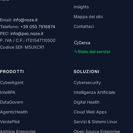
Insights
Mappa del sito
Email:
info@noze.it
Contattaci
Telefono:
+39 050 7916874
PEC:
info@pec.noze.it
P. IVA / C.F.:
IT01547110500
Cerca
Codice SDI:
M5UXCR1
Stato dei servizi
PRODOTTI
SOLUZIONI
CyberAgent
Cybersecurity
IntelliPA
Intelligenza Artificiale
DataGovern
Digital Health
AgenticHealth
Cloud Web Apps
VerdePilot
Servizi & Sistemi Linux
Admina Enterprise
Open Source Enterprise