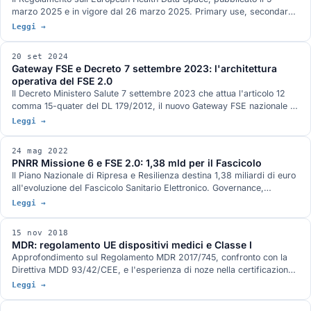
marzo 2025 e in vigore dal 26 marzo 2025. Primary use, secondary
use, Health Data Access Body, MyHealth@EU, HealthData@EU e il
Leggi →
calendario di applicazione.
20 set 2024
Gateway FSE e Decreto 7 settembre 2023: l'architettura
operativa del FSE 2.0
Il Decreto Ministero Salute 7 settembre 2023 che attua l'articolo 12
comma 15-quater del DL 179/2012, il nuovo Gateway FSE nazionale di
Sogei, il rapporto con gli Ecosistemi Dati Sanitari regionali e gli
Leggi →
Implementation Guide FHIR italiani.
24 mag 2022
PNRR Missione 6 e FSE 2.0: 1,38 mld per il Fascicolo
Il Piano Nazionale di Ripresa e Resilienza destina 1,38 miliardi di euro
all'evoluzione del Fascicolo Sanitario Elettronico. Governance,
obiettivi, nuovi standard FHIR, l'Ecosistema Dati Sanitari regionale.
Leggi →
15 nov 2018
MDR: regolamento UE dispositivi medici e Classe I
Approfondimento sul Regolamento MDR 2017/745, confronto con la
Direttiva MDD 93/42/CEE, e l'esperienza di noze nella certificazione
di un dispositivo medico software di Classe I per il supporto alla
Leggi →
diagnostica.