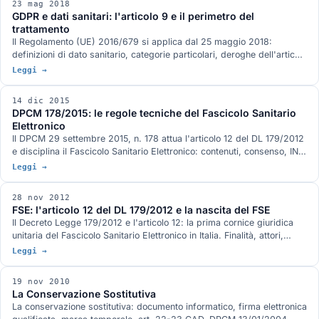
23 mag 2018
GDPR e dati sanitari: l'articolo 9 e il perimetro del
trattamento
Il Regolamento (UE) 2016/679 si applica dal 25 maggio 2018:
definizioni di dato sanitario, categorie particolari, deroghe dell'articolo
9, obblighi di DPO e DPIA, rapporto con il Codice Privacy italiano.
Leggi →
14 dic 2015
DPCM 178/2015: le regole tecniche del Fascicolo Sanitario
Elettronico
Il DPCM 29 settembre 2015, n. 178 attua l'articolo 12 del DL 179/2012
e disciplina il Fascicolo Sanitario Elettronico: contenuti, consenso, INI
(Infrastruttura Nazionale per l'Interoperabilità), profili documentali.
Leggi →
28 nov 2012
FSE: l'articolo 12 del DL 179/2012 e la nascita del FSE
Il Decreto Legge 179/2012 e l'articolo 12: la prima cornice giuridica
unitaria del Fascicolo Sanitario Elettronico in Italia. Finalità, attori,
rapporti con il CAD e con le linee guida Garante.
Leggi →
19 nov 2010
La Conservazione Sostitutiva
La conservazione sostitutiva: documento informatico, firma elettronica