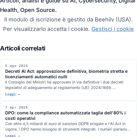
Articoli, analisi e guide su AI, Cybersecurity, Digital
Health, Open Source.
Il modulo di iscrizione è gestito da Beehiiv (USA).
Per visualizzarlo accetta i cookie.
Gestisci i cookie
5 ago 2026
Decreti AI Act: approvazione definitiva, biometria stretta e
licenziamenti automatici nulli
Il Consiglio dei Ministri ha approvato in via definitiva i due decreti
legislativi di adeguamento al regolamento (UE) 2024/1689.
Identificazione biometrica in tempo reale solo con autorizzazione
Leggi →
dell'autorità giudiziaria, divieto di banche dati costruite raschiando il
web, nullità del licenziamento deciso da un sistema automatico, nuovo
7 apr 2026
art. 437-bis del codice penale e sanzioni allineate al rinvio del digital
DPO: come la compliance automatizzata taglia dell'80% i
omnibus.
costi operativi
Con oltre 4,5 miliardi di euro di sanzioni GDPR erogate e l'AI Act in
vigore, i DPO hanno bisogno di strumenti integrati. I numeri parlano
chiaro.
Leggi →