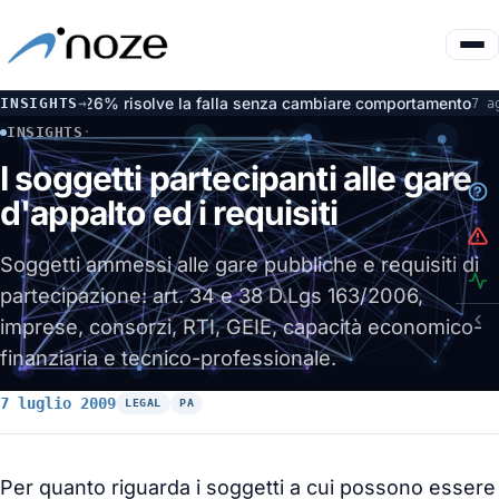
: il 26% risolve la falla senza cambiare comportamento
Inciden
INSIGHTS
→
7 ago
INSIGHTS
·
I SOGGETTI PARTECIPANTI ALLE GARE D'APPALTO ED I REQ
I soggetti partecipanti alle gare
d'appalto ed i requisiti
Soggetti ammessi alle gare pubbliche e requisiti di
partecipazione: art. 34 e 38 D.Lgs 163/2006,
imprese, consorzi, RTI, GEIE, capacità economico-
finanziaria e tecnico-professionale.
7 luglio 2009
LEGAL
PA
Per quanto riguarda i soggetti a cui possono essere