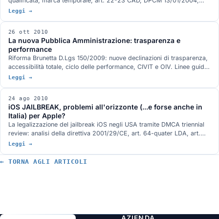
qualificata, marca temporale, art. 22-23 CAD, DPCM 13/01/2004,
deliberazione CNIPA 11/2004, DPCM 30/03/2009.
Leggi →
26 ott 2010
La nuova Pubblica Amministrazione: trasparenza e
performance
Riforma Brunetta D.Lgs 150/2009: nuove declinazioni di trasparenza,
accessibilità totale, ciclo delle performance, CIVIT e OIV. Linee guida
siti PA e CIVIT.
Leggi →
24 ago 2010
iOS JAILBREAK, problemi all'orizzonte (...e forse anche in
Italia) per Apple?
La legalizzazione del jailbreak iOS negli USA tramite DMCA triennial
review: analisi della direttiva 2001/29/CE, art. 64-quater LDA, art.
102-quater LDA, e applicabilità in Italia.
Leggi →
← TORNA AGLI ARTICOLI
AZIENDA