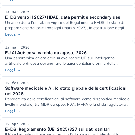
18 mar 2026
EHDS verso il 2027: HDAB, data permit e secondary use
Un anno dopo l'entrata in vigore del Regolamento EHDS: lo stato di
preparazione dei primi obblighi (marzo 2027), la costruzione degli
Health Data Access Body nazionali, il lavoro sulle procedure di data
Leggi →
permit e sulle infrastrutture HealthData@EU.
15 mar 2026
EU AI Act: cosa cambia da agosto 2026
Una panoramica chiara delle nuove regole UE sull'intelligenza
artificiale e di cosa devono fare le aziende italiane prima della
scadenza.
Leggi →
16 feb 2026
Software medicale e AI: lo stato globale delle certificazioni
nel 2026
Panoramica delle certificazioni di software come dispositivo medico a
livello mondiale, tra MDR europeo, FDA, MHRA e la sfida regolatoria
posta dall'adozione crescente dell'intelligenza artificiale.
Leggi →
16 apr 2025
EHDS: Regolamento (UE) 2025/327 sui dati sanitari
Il Regolamento sull'European Health Data Space, pubblicato il 5