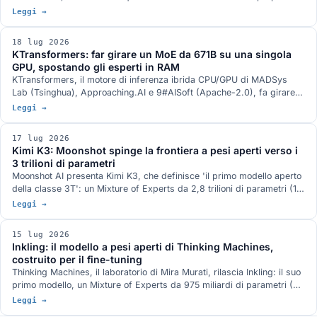
da ricercatori Google (preprint arXiv, aprile 2025) per KV cache e
Leggi →
ricerca per similarità. Il progetto, di uno sviluppatore indipendente
(licenza MIT), lo estende alla quantizzazione dei pesi e agli esperti
18 lug 2026
MoE, per far girare in locale su Mac modelli open-weight molto
KTransformers: far girare un MoE da 671B su una singola
grandi come GPT-OSS-120B. Come funziona il metodo, cosa
GPU, spostando gli esperti in RAM
aggiunge il repo e perché i numeri dichiarati vanno letti con prudenza.
KTransformers, il motore di inferenza ibrida CPU/GPU di MADSys
Lab (Tsinghua), Approaching.AI e 9#AISoft (Apache-2.0), fa girare
modelli Mixture of Experts enormi come DeepSeek-R1 da 671 miliardi
Leggi →
di parametri su una singola GPU da 24 GB più RAM di sistema: tiene
attenzione e KV cache sulla GPU e sposta gli esperti sulla CPU, con
17 lug 2026
kernel AMX veloci. Come funziona, i numeri e le soluzioni simili
Kimi K3: Moonshot spinge la frontiera a pesi aperti verso i
(llama.cpp, ik_llama.cpp, colibri).
3 trilioni di parametri
Moonshot AI presenta Kimi K3, che definisce 'il primo modello aperto
della classe 3T': un Mixture of Experts da 2,8 trilioni di parametri (16
esperti attivi su 896), contesto da 1 milione di token, capacità
Leggi →
agentiche e di coding a lungo orizzonte e vision nativa. Disponibile da
oggi via API e app; i pesi aperti sono attesi entro il 27 luglio 2026.
15 lug 2026
Una frontiera open che si avvicina ai migliori modelli proprietari, con i
Inkling: il modello a pesi aperti di Thinking Machines,
limiti dichiarati dal produttore.
costruito per il fine-tuning
Thinking Machines, il laboratorio di Mira Murati, rilascia Inkling: il suo
primo modello, un Mixture of Experts da 975 miliardi di parametri (41
attivi) a pesi aperti, con contesto da 1 milione di token e capacità
Leggi →
nativamente multimodali. Non punta a essere il più forte in classifica,