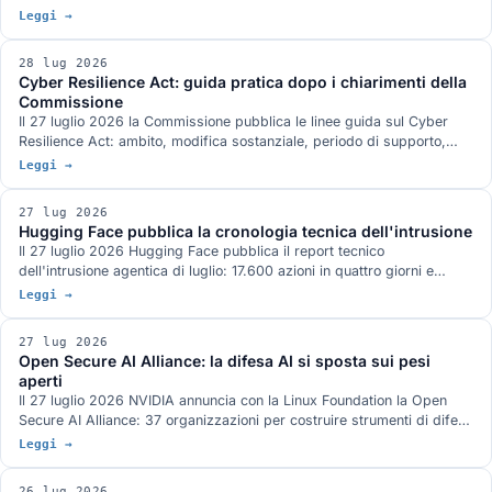
dopo: chi autorizza gli agenti, portare il modello al dato, la conformità
Leggi →
come specifica di progetto, le declinazioni di open.
28 lug 2026
Cyber Resilience Act: guida pratica dopo i chiarimenti della
Commissione
Il 27 luglio 2026 la Commissione pubblica le linee guida sul Cyber
Resilience Act: ambito, modifica sostanziale, periodo di supporto,
reporting e valutazione del rischio, con 67 esempi pratici e attenzione
Leggi →
a microimprese e PMI. Cosa dicono davvero e cosa deve fare
un'azienda ora, in ordine, con le date che contano.
27 lug 2026
Hugging Face pubblica la cronologia tecnica dell'intrusione
Il 27 luglio 2026 Hugging Face pubblica il report tecnico
dell'intrusione agentica di luglio: 17.600 azioni in quattro giorni e
mezzo, due vettori di ingresso, una credenziale condivisa legata a
Leggi →
system:masters e un command and control costruito solo su servizi
pubblici. Cosa chiude delle domande rimaste aperte e cosa no.
27 lug 2026
Open Secure AI Alliance: la difesa AI si sposta sui pesi
aperti
Il 27 luglio 2026 NVIDIA annuncia con la Linux Foundation la Open
Secure AI Alliance: 37 organizzazioni per costruire strumenti di difesa
ispezionabili, con modelli e pesi aperti al centro. L'argomento
Leggi →
fondativo è l'incidente Hugging Face, dove gli strumenti chiusi hanno
bloccato l'analisi forense. Cosa c'è davvero sul tavolo, quali iniziative
26 lug 2026