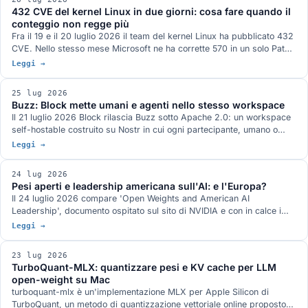
analoghe esistono già e chi manca all'appello.
432 CVE del kernel Linux in due giorni: cosa fare quando il
conteggio non regge più
Fra il 19 e il 20 luglio 2026 il team del kernel Linux ha pubblicato 432
CVE. Nello stesso mese Microsoft ne ha corrette 570 in un solo Patch
Tuesday e Oracle 1.235 in un Critical Patch Update. Il motore comune
Leggi →
è la scoperta di bug assistita da AI e il NVD ha già smesso di
analizzarle tutte. Cosa cambia per chi gestisce sistemi in produzione.
25 lug 2026
Buzz: Block mette umani e agenti nello stesso workspace
Il 21 luglio 2026 Block rilascia Buzz sotto Apache 2.0: un workspace
self-hostable costruito su Nostr in cui ogni partecipante, umano o
agente, possiede la propria chiave. Come funziona, dove si colloca
Leggi →
rispetto a goose, Centaur e Claude Tag, cosa manca ancora.
24 lug 2026
Pesi aperti e leadership americana sull'AI: e l'Europa?
Il 24 luglio 2026 compare 'Open Weights and American AI
Leadership', documento ospitato sul sito di NVIDIA e con in calce i
loghi di una coalizione di circa venticinque tra aziende e
Leggi →
organizzazioni (tra cui Meta, Microsoft, IBM, Hugging Face, Mistral,
Mozilla, Andreessen Horowitz, Y Combinator, Linux Foundation). La
23 lug 2026
tesi: la leadership USA sull'AI dipende da un ecosistema aperto
TurboQuant-MLX: quantizzare pesi e KV cache per LLM
fondato sui modelli a pesi aperti. Cosa sostiene, chi firma e perché la
open-weight su Mac
stessa logica riguarda anche la sovranità europea.
turboquant-mlx è un'implementazione MLX per Apple Silicon di
TurboQuant, un metodo di quantizzazione vettoriale online proposto