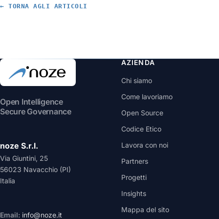
ma il miglior punto di partenza da personalizzare: pesi scaricabili da
← TORNA AGLI ARTICOLI
Hugging Face e fine-tuning su Tinker.
AZIENDA
Chi siamo
Come lavoriamo
Open Intelligence
Secure Governance
Open Source
Codice Etico
noze S.r.l.
Lavora con noi
Via Giuntini, 25
Partners
56023 Navacchio (PI)
Progetti
Italia
Insights
Mappa del sito
Email:
info@noze.it