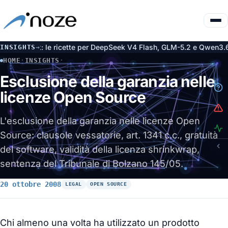
park: le ricette per DeepSeek V4 Flash, GLM-5.2 e Qwen3.6
De
INSIGHTS
→
5 ago
HOME
·
INSIGHTS
·
ESCLUSIONE DELLA GARANZIA NELLE LICENZE OPEN SOURCE
Esclusione della garanzia nelle
licenze Open Source
L'esclusione della garanzia nelle licenze Open
Source: clausole vessatorie, art. 1341 c.c., gratuità
del software, validità della licenza shrinkwrap,
sentenza del Tribunale di Bolzano 145/05.
20 ottobre 2008
LEGAL
OPEN SOURCE
Chi almeno una volta ha utilizzato un prodotto