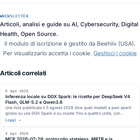
NEWSLETTER
Articoli, analisi e guide su AI, Cybersecurity, Digital
Health, Open Source.
Il modulo di iscrizione è gestito da Beehiiv (USA).
Per visualizzarlo accetta i cookie.
Gestisci i cookie
6 ago 2026
Inferenza locale su DGX Spark: le ricette per DeepSeek V4
Flash, GLM-5.2 e Qwen3.6
Una lista pubblicata il 5 agosto 2026 dice quali modelli a pesi aperti
girano su una DGX Spark e su cluster fino a quattro unità, con
contesto e token al secondo. Le ricette sono su GitHub e si possono
Leggi →
leggere: sotto ci sono DwarfStar 4, un fork di vLLM per GB10 e una
quantizzazione ibrida NVFP4 più AQLM. Tre numeri della lista però
4 ago 2026
accostano misure prese in condizioni diverse.
MCP 2026-07-28: protocollo stateless, MRTR e la