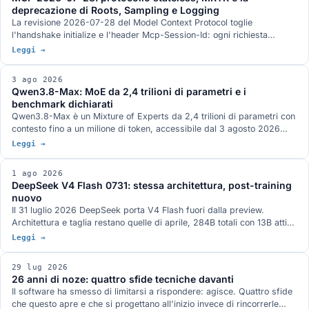
deprecazione di Roots, Sampling e Logging
La revisione 2026-07-28 del Model Context Protocol toglie
l'handshake initialize e l'header Mcp-Session-Id: ogni richiesta
viaggia da sola e un server MCP sta dietro un load balancer come un
Leggi →
servizio HTTP qualunque. Arrivano MRTR, gli header di
instradamento, le liste con TTL e tre strette sull'autorizzazione. Roots,
3 ago 2026
Sampling e Logging sono deprecate con dodici mesi di finestra.
Qwen3.8-Max: MoE da 2,4 trilioni di parametri e i
benchmark dichiarati
Qwen3.8-Max è un Mixture of Experts da 2,4 trilioni di parametri con
contesto fino a un milione di token, accessibile dal 3 agosto 2026
attraverso le API di Model Studio e la piattaforma QwenWork. I pesi
Leggi →
aperti sono annunciati per la settimana prossima su Hugging Face e
ModelScope, senza un giorno preciso e con licenza non definita. I
1 ago 2026
benchmark pubblicati da Qwen, dove il quadro non è a senso unico, e
DeepSeek V4 Flash 0731: stessa architettura, post-training
la serie Max finora.
nuovo
Il 31 luglio 2026 DeepSeek porta V4 Flash fuori dalla preview.
Architettura e taglia restano quelle di aprile, 284B totali con 13B attivi,
e il guadagno viene tutto dal post-training rifatto: Terminal-Bench 2.1
Leggi →
a 82,7 dichiarato, oltre venti punti sopra la preview. Pesi MIT su
Hugging Face, nella famiglia di modelli attorno a cui è nato ds4 di
29 lug 2026
antirez.
26 anni di noze: quattro sfide tecniche davanti
Il software ha smesso di limitarsi a rispondere: agisce. Quattro sfide
che questo apre e che si progettano all'inizio invece di rincorrerle