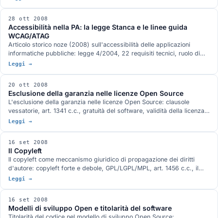
28 ott 2008
Accessibilità nella PA: la legge Stanca e le linee guida
WCAG/ATAG
Articolo storico noze (2008) sull'accessibilità delle applicazioni
informatiche pubbliche: legge 4/2004, 22 requisiti tecnici, ruolo di
Plone.
Leggi →
20 ott 2008
Esclusione della garanzia nelle licenze Open Source
L'esclusione della garanzia nelle licenze Open Source: clausole
vessatorie, art. 1341 c.c., gratuità del software, validità della licenza
shrinkwrap, sentenza del Tribunale di Bolzano 145/05.
Leggi →
16 set 2008
Il Copyleft
Il copyleft come meccanismo giuridico di propagazione dei diritti
d'autore: copyleft forte e debole, GPL/LGPL/MPL, art. 1456 c.c., il
caso Netfilter vs. Sitecom.
Leggi →
16 set 2008
Modelli di sviluppo Open e titolarità del software
Titolarità del codice nel modello di sviluppo Open Source: