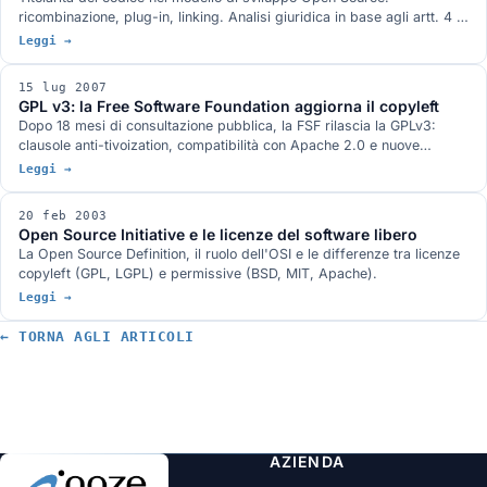
ricombinazione, plug-in, linking. Analisi giuridica in base agli artt. 4 e
7 della legge 633/1941 sul diritto d'autore, modelli Cathedral e
Leggi →
Bazaar.
15 lug 2007
GPL v3: la Free Software Foundation aggiorna il copyleft
Dopo 18 mesi di consultazione pubblica, la FSF rilascia la GPLv3:
clausole anti-tivoization, compatibilità con Apache 2.0 e nuove
disposizioni sui brevetti.
Leggi →
20 feb 2003
Open Source Initiative e le licenze del software libero
La Open Source Definition, il ruolo dell'OSI e le differenze tra licenze
copyleft (GPL, LGPL) e permissive (BSD, MIT, Apache).
Leggi →
← TORNA AGLI ARTICOLI
AZIENDA