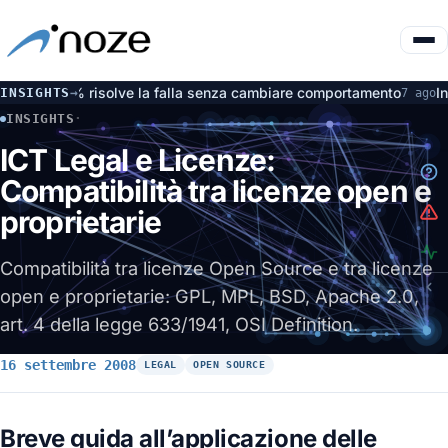
26% risolve la falla senza cambiare comportamento
Incidente Op
INSIGHTS
→
7 ago
INSIGHTS
·
ICT LEGAL E LICENZE: COMPATIBILITÀ TRA LICENZE OPEN 
ICT Legal e Licenze:
Compatibilità tra licenze open e
proprietarie
Compatibilità tra licenze Open Source e tra licenze
open e proprietarie: GPL, MPL, BSD, Apache 2.0,
art. 4 della legge 633/1941, OSI Definition.
16 settembre 2008
LEGAL
OPEN SOURCE
Breve guida all’applicazione delle