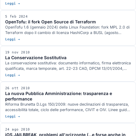
Noferi e sponsorizzato da noze. SDK Python + proxy Rust, 4 domini
Leggi →
di governance, ~6µs overhead, 700+ test.
5 feb 2024
OpenTofu: il fork Open Source di Terraform
OpenTofu 1.6 (gennaio 2024) della Linux Foundation: fork MPL 2.0 di
Terraform dopo il cambio di licenza HashiCorp a BUSL (agosto
2023). Drop-in compatibile, provider, moduli. Sostenuto da Oracle,
Leggi →
AWS, Harness, Gruntwork.
19 nov 2010
La Conservazione Sostitutiva
La conservazione sostitutiva: documento informatico, firma elettronica
qualificata, marca temporale, art. 22-23 CAD, DPCM 13/01/2004,
deliberazione CNIPA 11/2004, DPCM 30/03/2009.
Leggi →
26 ott 2010
La nuova Pubblica Amministrazione: trasparenza e
performance
Riforma Brunetta D.Lgs 150/2009: nuove declinazioni di trasparenza,
accessibilità totale, ciclo delle performance, CIVIT e OIV. Linee guida
siti PA e CIVIT.
Leggi →
24 ago 2010
iOS JAILBREAK, problemi all'orizzonte (...e forse anche in