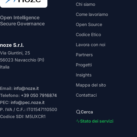
Chi siamo
Come lavoriamo
Open Intelligence
Secure Governance
Open Source
Codice Etico
noze S.r.l.
Lavora con noi
Via Giuntini, 25
Partners
56023 Navacchio (PI)
Progetti
Italia
Insights
Mappa del sito
Email:
info@noze.it
Contattaci
Telefono:
+39 050 7916874
PEC:
info@pec.noze.it
P. IVA / C.F.:
IT01547110500
Cerca
Codice SDI:
M5UXCR1
Stato dei servizi