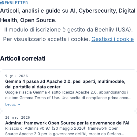
NEWSLETTER
Articoli, analisi e guide su AI, Cybersecurity, Digital
Health, Open Source.
Il modulo di iscrizione è gestito da Beehiiv (USA).
Per visualizzarlo accetta i cookie.
Gestisci i cookie
5 giu 2026
Gemma 4 passa ad Apache 2.0: pesi aperti, multimodale,
dal portatile al data center
Google rilascia Gemma 4 sotto licenza Apache 2.0, abbandonando i
custom Gemma Terms of Use. Una scelta di compliance prima ancora
che di prodotto, con la variante 12B multimodale che gira su un
Leggi →
portatile.
20 mag 2026
Admina: framework Open Source per la governance dell'AI
Rilascio di Admina v0.9.1 (20 maggio 2026): framework Open
Source Apache 2.0 per la governance dell'AI, creato da Stefano