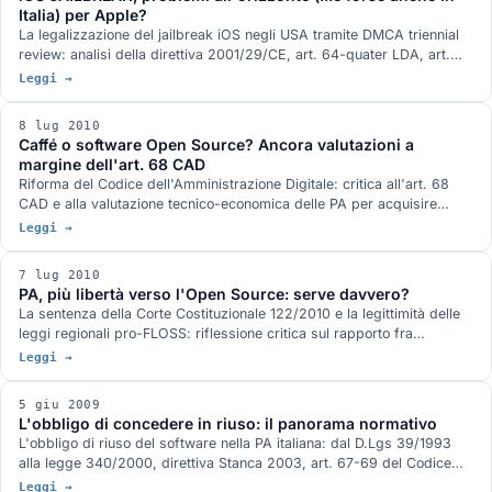
Italia) per Apple?
La legalizzazione del jailbreak iOS negli USA tramite DMCA triennial
review: analisi della direttiva 2001/29/CE, art. 64-quater LDA, art.
102-quater LDA, e applicabilità in Italia.
Leggi →
8 lug 2010
Caffé o software Open Source? Ancora valutazioni a
margine dell'art. 68 CAD
Riforma del Codice dell'Amministrazione Digitale: critica all'art. 68
CAD e alla valutazione tecnico-economica delle PA per acquisire
software.
Leggi →
7 lug 2010
PA, più libertà verso l'Open Source: serve davvero?
La sentenza della Corte Costituzionale 122/2010 e la legittimità delle
leggi regionali pro-FLOSS: riflessione critica sul rapporto fra
preferenza per l'Open Source e art. 68 CAD.
Leggi →
5 giu 2009
L'obbligo di concedere in riuso: il panorama normativo
L'obbligo di riuso del software nella PA italiana: dal D.Lgs 39/1993
alla legge 340/2000, direttiva Stanca 2003, art. 67-69 del Codice
dell'Amministrazione Digitale.
Leggi →