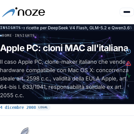
 le ricette per DeepSeek V4 Flash, GLM-5.2 e Qwen3.6
Decreti 
INSIGHTS
→
5 ago
HOME
·
INSIGHTS
·
APPLE PC: CLONI MAC ALL'ITALIANA
Apple PC: cloni MAC all'italiana
Il caso Apple PC, clone-maker italiano che vende
hardware compatibile con Mac OS X: concorrenza
sleale art. 2598 c.c., validità della EULA Apple, art.
64-bis l. 633/1941, responsabilità solidale ex art.
2055 c.c.
4 dicembre 2008
LEGAL