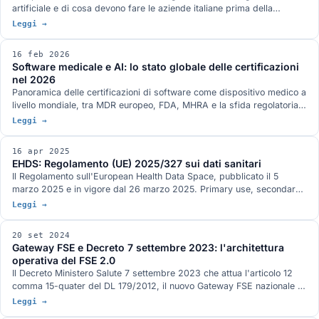
artificiale e di cosa devono fare le aziende italiane prima della
scadenza.
Leggi →
16 feb 2026
Software medicale e AI: lo stato globale delle certificazioni
nel 2026
Panoramica delle certificazioni di software come dispositivo medico a
livello mondiale, tra MDR europeo, FDA, MHRA e la sfida regolatoria
posta dall'adozione crescente dell'intelligenza artificiale.
Leggi →
16 apr 2025
EHDS: Regolamento (UE) 2025/327 sui dati sanitari
Il Regolamento sull'European Health Data Space, pubblicato il 5
marzo 2025 e in vigore dal 26 marzo 2025. Primary use, secondary
use, Health Data Access Body, MyHealth@EU, HealthData@EU e il
Leggi →
calendario di applicazione.
20 set 2024
Gateway FSE e Decreto 7 settembre 2023: l'architettura
operativa del FSE 2.0
Il Decreto Ministero Salute 7 settembre 2023 che attua l'articolo 12
comma 15-quater del DL 179/2012, il nuovo Gateway FSE nazionale di
Sogei, il rapporto con gli Ecosistemi Dati Sanitari regionali e gli
Leggi →
Implementation Guide FHIR italiani.