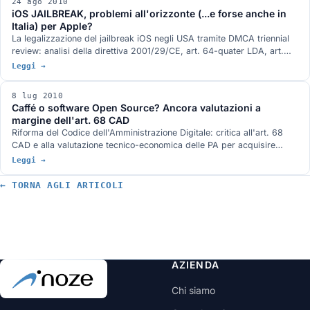
24 ago 2010
iOS JAILBREAK, problemi all'orizzonte (...e forse anche in
Italia) per Apple?
La legalizzazione del jailbreak iOS negli USA tramite DMCA triennial
review: analisi della direttiva 2001/29/CE, art. 64-quater LDA, art.
102-quater LDA, e applicabilità in Italia.
Leggi →
8 lug 2010
Caffé o software Open Source? Ancora valutazioni a
margine dell'art. 68 CAD
Riforma del Codice dell'Amministrazione Digitale: critica all'art. 68
CAD e alla valutazione tecnico-economica delle PA per acquisire
software.
Leggi →
← TORNA AGLI ARTICOLI
AZIENDA
Chi siamo