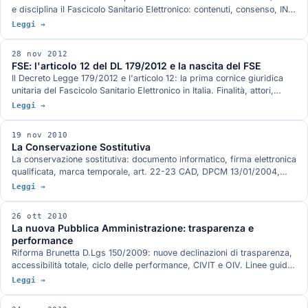
e disciplina il Fascicolo Sanitario Elettronico: contenuti, consenso, INI
(Infrastruttura Nazionale per l'Interoperabilità), profili documentali.
Leggi →
28 nov 2012
FSE: l'articolo 12 del DL 179/2012 e la nascita del FSE
Il Decreto Legge 179/2012 e l'articolo 12: la prima cornice giuridica
unitaria del Fascicolo Sanitario Elettronico in Italia. Finalità, attori,
rapporti con il CAD e con le linee guida Garante.
Leggi →
19 nov 2010
La Conservazione Sostitutiva
La conservazione sostitutiva: documento informatico, firma elettronica
qualificata, marca temporale, art. 22-23 CAD, DPCM 13/01/2004,
deliberazione CNIPA 11/2004, DPCM 30/03/2009.
Leggi →
26 ott 2010
La nuova Pubblica Amministrazione: trasparenza e
performance
Riforma Brunetta D.Lgs 150/2009: nuove declinazioni di trasparenza,
accessibilità totale, ciclo delle performance, CIVIT e OIV. Linee guida
siti PA e CIVIT.
Leggi →