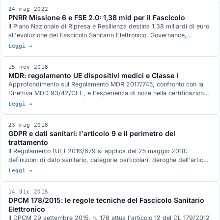
24 mag 2022
PNRR Missione 6 e FSE 2.0: 1,38 mld per il Fascicolo
Il Piano Nazionale di Ripresa e Resilienza destina 1,38 miliardi di euro
all'evoluzione del Fascicolo Sanitario Elettronico. Governance,
obiettivi, nuovi standard FHIR, l'Ecosistema Dati Sanitari regionale.
Leggi →
15 nov 2018
MDR: regolamento UE dispositivi medici e Classe I
Approfondimento sul Regolamento MDR 2017/745, confronto con la
Direttiva MDD 93/42/CEE, e l'esperienza di noze nella certificazione
di un dispositivo medico software di Classe I per il supporto alla
Leggi →
diagnostica.
23 mag 2018
GDPR e dati sanitari: l'articolo 9 e il perimetro del
trattamento
Il Regolamento (UE) 2016/679 si applica dal 25 maggio 2018:
definizioni di dato sanitario, categorie particolari, deroghe dell'articolo
9, obblighi di DPO e DPIA, rapporto con il Codice Privacy italiano.
Leggi →
14 dic 2015
DPCM 178/2015: le regole tecniche del Fascicolo Sanitario
Elettronico
Il DPCM 29 settembre 2015, n. 178 attua l'articolo 12 del DL 179/2012