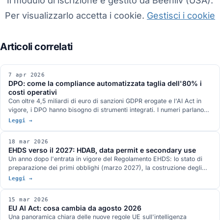
Il modulo di iscrizione è gestito da Beehiiv (USA).
Per visualizzarlo accetta i cookie.
Gestisci i cookie
7 apr 2026
DPO: come la compliance automatizzata taglia dell'80% i
costi operativi
Con oltre 4,5 miliardi di euro di sanzioni GDPR erogate e l'AI Act in
vigore, i DPO hanno bisogno di strumenti integrati. I numeri parlano
chiaro.
Leggi →
18 mar 2026
EHDS verso il 2027: HDAB, data permit e secondary use
Un anno dopo l'entrata in vigore del Regolamento EHDS: lo stato di
preparazione dei primi obblighi (marzo 2027), la costruzione degli
Health Data Access Body nazionali, il lavoro sulle procedure di data
Leggi →
permit e sulle infrastrutture HealthData@EU.
15 mar 2026
EU AI Act: cosa cambia da agosto 2026
Una panoramica chiara delle nuove regole UE sull'intelligenza