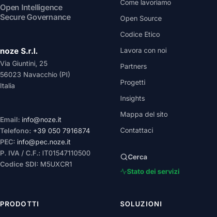
Come lavoriamo
Open Intelligence
Secure Governance
Open Source
Codice Etico
noze S.r.l.
Lavora con noi
Via Giuntini, 25
Partners
56023 Navacchio (PI)
Progetti
Italia
Insights
Mappa del sito
Email:
info@noze.it
Contattaci
Telefono:
+39 050 7916874
PEC:
info@pec.noze.it
P. IVA / C.F.:
IT01547110500
Cerca
Codice SDI:
M5UXCR1
Stato dei servizi
PRODOTTI
SOLUZIONI