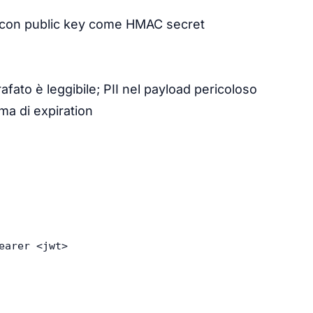
con public key come HMAC secret
ato è leggibile; PII nel payload pericoloso
ma di expiration
earer <jwt>