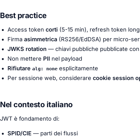
Best practice
Access token
corti
(5-15 min), refresh token long
Firma
asimmetrica
(RS256/EdDSA) per micro-serv
JWKS rotation
— chiavi pubbliche pubblicate co
Non mettere
PII
nel payload
Rifiutare
esplicitamente
alg: none
Per sessione web, considerare
cookie session o
Nel contesto italiano
JWT è fondamento di:
SPID/CIE
— parti dei flussi