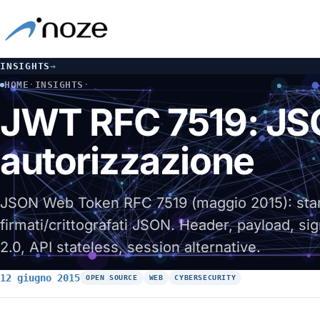
INSIGHTS
→
HOME
·
INSIGHTS
·
JWT RFC 7519: JSON WEB TOKEN PER IDENTITÀ E AUTORIZZ
JWT RFC 7519: JSO
autorizzazione
JSON Web Token RFC 7519 (maggio 2015): stand
firmati/crittografati JSON. Header, payload, s
2.0, API stateless, session alternative.
12 giugno 2015
OPEN SOURCE
WEB
CYBERSECURITY