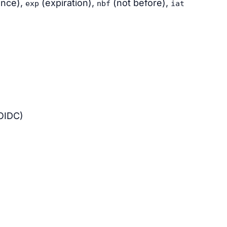
ence),
(expiration),
(not before),
exp
nbf
iat
OIDC)