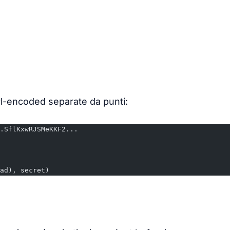
l-encoded separate da punti:
.SflKxwRJSMeKKF2...
ad), secret)