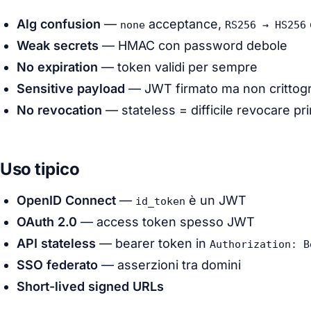
Alg confusion
—
acceptance,
none
RS256 → HS256
Weak secrets
— HMAC con password debole
No expiration
— token validi per sempre
Sensitive payload
— JWT firmato ma non crittograf
No revocation
— stateless = difficile revocare pri
Uso tipico
OpenID Connect
—
è un JWT
id_token
OAuth 2.0
— access token spesso JWT
API stateless
— bearer token in
Authorization: B
SSO federato
— asserzioni tra domini
Short-lived signed URLs