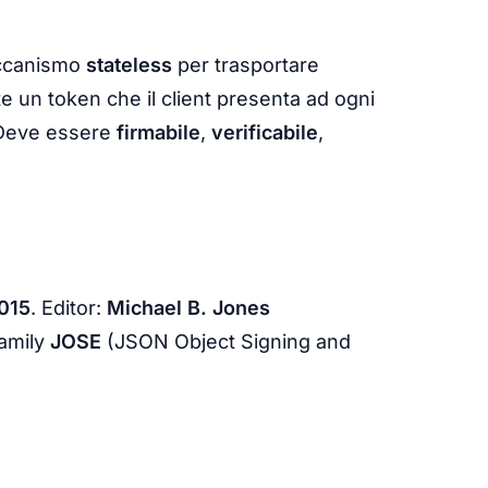
eccanismo
stateless
per trasportare
te un token che il client presenta ad ogni
. Deve essere
firmabile
,
verificabile
,
015
. Editor:
Michael B. Jones
family
JOSE
(JSON Object Signing and