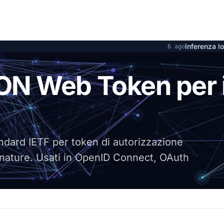
Inferenza locale su DGX Spa
6 ago
AZIONE
N Web Token per i
ard IETF per token di autorizzazione
ignature. Usati in OpenID Connect, OAuth