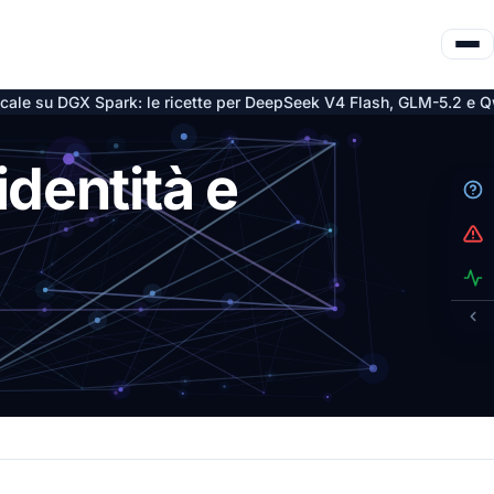
rk: le ricette per DeepSeek V4 Flash, GLM-5.2 e Qwen3.6
Decr
5 ago
dentità e