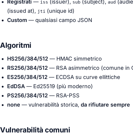
Registrati
—
(issuer),
(subject),
(audi
iss
sub
aud
(issued at),
(unique id)
jti
Custom
— qualsiasi campo JSON
Algoritmi
HS256/384/512
— HMAC simmetrico
RS256/384/512
— RSA asimmetrico (comune in 
ES256/384/512
— ECDSA su curve ellittiche
EdDSA
— Ed25519 (più moderno)
PS256/384/512
— RSA-PSS
none
— vulnerabilità storica,
da rifiutare sempre
Vulnerabilità comuni