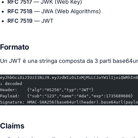
RFC 7517
— JWK (Web Key)
RFC 7518
— JWA (Web Algorithms)
RFC 7519
— JWT
Formato
Un JWT è una stringa composta da 3 parti base64ur
eyJhbGciOiJIUzI1NiJ9.eyJzdWIiOiIxMjMiLCJuYW1lIjoiQWRhIn0
↓ decoded
Header:    {"alg":"HS256","typ":"JWT"}
Payload:   {"sub":"123","name":"Ada","exp":1735689600}
Signature: HMAC-SHA256(base64url(header).base64url(paylo
Claims