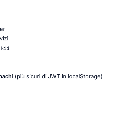
er
izi
n
kid
pachi
(più sicuri di JWT in localStorage)