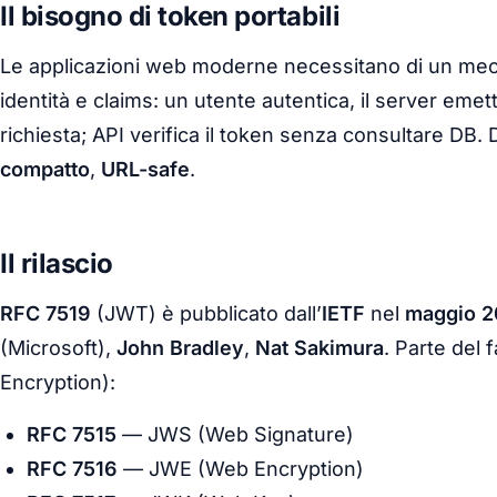
Il bisogno di token portabili
Le applicazioni web moderne necessitano di un m
identità e claims: un utente autentica, il server emet
richiesta; API verifica il token senza consultare DB
compatto
,
URL-safe
.
Il rilascio
RFC 7519
(JWT) è pubblicato dall’
IETF
nel
maggio 2
(Microsoft),
John Bradley
,
Nat Sakimura
. Parte del 
Encryption):
RFC 7515
— JWS (Web Signature)
RFC 7516
— JWE (Web Encryption)