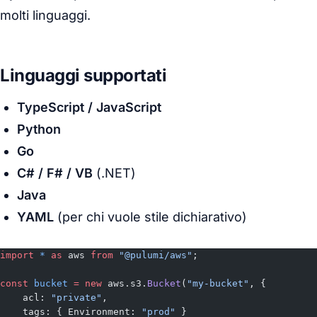
molti linguaggi.
Linguaggi supportati
TypeScript / JavaScript
Python
Go
C# / F# / VB
(.NET)
Java
YAML
(per chi vuole stile dichiarativo)
import
 *
 as
 aws 
from
 "@pulumi/aws"
;
const
 bucket
 =
 new
 aws.s3.
Bucket
(
"my-bucket"
, {
    acl: 
"private"
,
    tags: { Environment: 
"prod"
 }