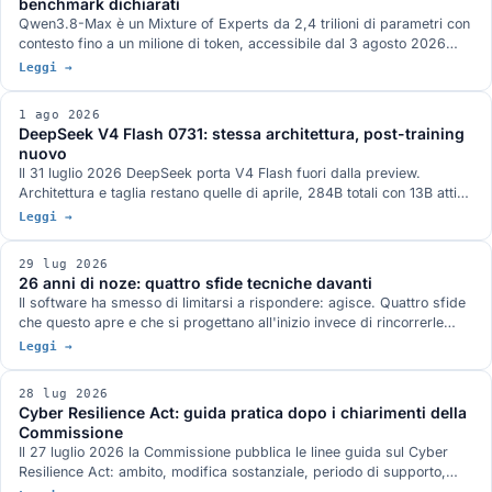
benchmark dichiarati
Qwen3.8-Max è un Mixture of Experts da 2,4 trilioni di parametri con
contesto fino a un milione di token, accessibile dal 3 agosto 2026
attraverso le API di Model Studio e la piattaforma QwenWork. I pesi
Leggi →
aperti sono annunciati per la settimana prossima su Hugging Face e
ModelScope, senza un giorno preciso e con licenza non definita. I
1 ago 2026
benchmark pubblicati da Qwen, dove il quadro non è a senso unico, e
DeepSeek V4 Flash 0731: stessa architettura, post-training
la serie Max finora.
nuovo
Il 31 luglio 2026 DeepSeek porta V4 Flash fuori dalla preview.
Architettura e taglia restano quelle di aprile, 284B totali con 13B attivi,
e il guadagno viene tutto dal post-training rifatto: Terminal-Bench 2.1
Leggi →
a 82,7 dichiarato, oltre venti punti sopra la preview. Pesi MIT su
Hugging Face, nella famiglia di modelli attorno a cui è nato ds4 di
29 lug 2026
antirez.
26 anni di noze: quattro sfide tecniche davanti
Il software ha smesso di limitarsi a rispondere: agisce. Quattro sfide
che questo apre e che si progettano all'inizio invece di rincorrerle
dopo: chi autorizza gli agenti, portare il modello al dato, la conformità
Leggi →
come specifica di progetto, le declinazioni di open.
28 lug 2026
Cyber Resilience Act: guida pratica dopo i chiarimenti della
Commissione
Il 27 luglio 2026 la Commissione pubblica le linee guida sul Cyber
Resilience Act: ambito, modifica sostanziale, periodo di supporto,
reporting e valutazione del rischio, con 67 esempi pratici e attenzione