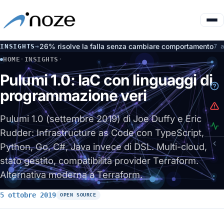
lli: il 26% risolve la falla senza cambiare comportamento
Inc
INSIGHTS
→
7 ago
HOME
·
INSIGHTS
·
PULUMI 1.0: IAC CON LINGUAGGI DI PROGRAMMAZIONE VERI
Pulumi 1.0: IaC con linguaggi di
programmazione veri
Pulumi 1.0 (settembre 2019) di Joe Duffy e Eric
Rudder: Infrastructure as Code con TypeScript,
Python, Go, C#, Java invece di DSL. Multi-cloud,
stato gestito, compatibilità provider Terraform.
Alternativa moderna a Terraform.
5 ottobre 2019
OPEN SOURCE