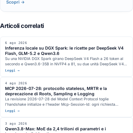
Scopri →
6 ago 2026
Inferenza locale su DGX Spark: le ricette per DeepSeek V4
Flash, GLM-5.2 e Qwen3.6
Su una NVIDIA DGX Spark girano DeepSeek V4 Flash a 26 token al
secondo e Qwen3.6-35B in NVFP4 a 81, su due unità DeepSeek V4
Flash 0731 a 82, su tre GLM-5.2 con vision a 348k di contesto. Gli
Leggi →
stack di serving, con DwarfStar 4 al posto di vLLM sul nodo singolo e
quantizzazione ibrida NVFP4 più AQLM a 2 bit per 744 miliardi di
4 ago 2026
parametri in 272 GB. L'hardware GB10 da 128 GB e 273 GB/s, e le
MCP 2026-07-28: protocollo stateless, MRTR e la
condizioni in cui ogni numero è stato misurato.
deprecazione di Roots, Sampling e Logging
La revisione 2026-07-28 del Model Context Protocol toglie
l'handshake initialize e l'header Mcp-Session-Id: ogni richiesta
viaggia da sola e un server MCP sta dietro un load balancer come un
Leggi →
servizio HTTP qualunque. Arrivano MRTR, gli header di
instradamento, le liste con TTL e tre strette sull'autorizzazione. Roots,
3 ago 2026
Sampling e Logging sono deprecate con dodici mesi di finestra.
Qwen3.8-Max: MoE da 2,4 trilioni di parametri e i