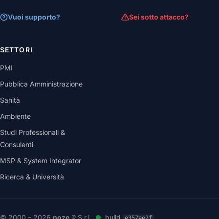
Vuoi supporto?
Sei sotto attacco?
SETTORI
PMI
Pubblica Amministrazione
Sanità
Ambiente
Studi Professionali &
Consulenti
MSP & System Integrator
Ricerca & Università
© 2000 – 2026
noze
® S.r.l.
build
e357ee2f