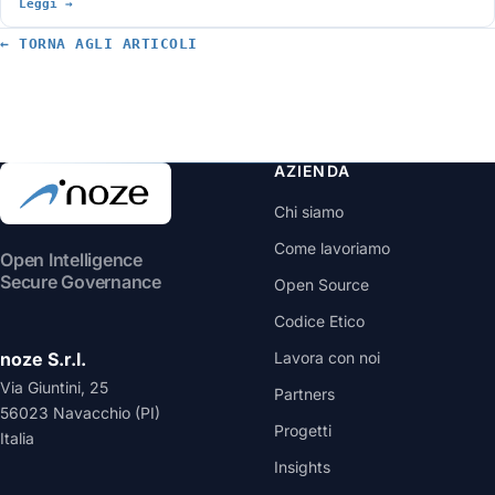
Leggi →
a microimprese e PMI. Cosa dicono davvero e cosa deve fare
un'azienda ora, in ordine, con le date che contano.
← TORNA AGLI ARTICOLI
AZIENDA
Chi siamo
Come lavoriamo
Open Intelligence
Secure Governance
Open Source
Codice Etico
noze S.r.l.
Lavora con noi
Via Giuntini, 25
Partners
56023 Navacchio (PI)
Progetti
Italia
Insights