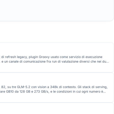
t di refresh legacy, plugin Groovy usato come servizio di esecuzione
I, e un canale di comunicazione fra run di valutazione diversi che nei due
 su tre GLM-5.2 con vision a 348k di contesto. Gli stack di serving,
are GB10 da 128 GB e 273 GB/s, e le condizioni in cui ogni numero è