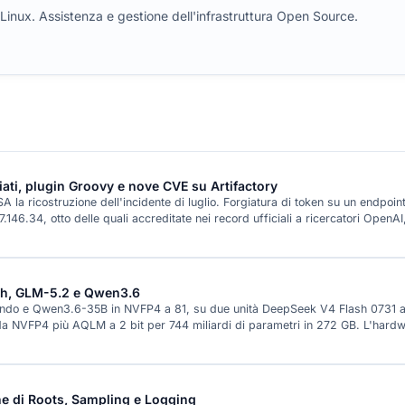
mi Linux. Assistenza e gestione dell'infrastruttura Open Source.
ati, plugin Groovy e nove CVE su Artifactory
la ricostruzione dell'incidente di luglio. Forgiatura di token su un endpoin
.146.34, otto delle quali accreditate nei record ufficiali a ricercatori OpenA
ash, GLM-5.2 e Qwen3.6
o e Qwen3.6-35B in NVFP4 a 81, su due unità DeepSeek V4 Flash 0731 a 82,
da NVFP4 più AQLM a 2 bit per 744 miliardi di parametri in 272 GB. L'hardw
e di Roots, Sampling e Logging