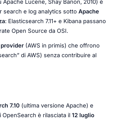
 su Apache Lucene, Shay Banon, 2010) è
r search e log analytics sotto
Apache
za
: Elasticsearch 7.11+ e Kibana passano
erate Open Source da OSI.
 provider
(AWS in primis) che offrono
search” di AWS) senza contribuire al
rch 7.10
(ultima versione Apache) e
i OpenSearch è rilasciata il
12 luglio