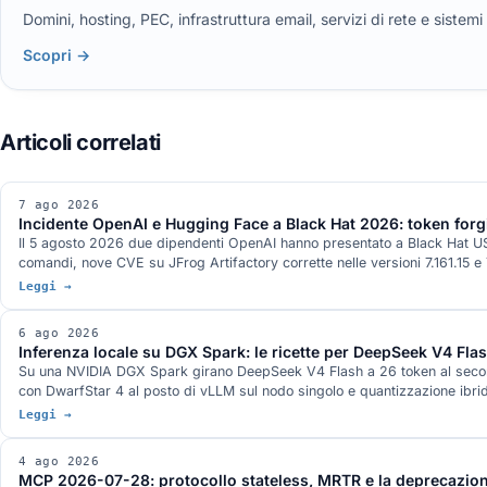
Domini, hosting, PEC, infrastruttura email, servizi di rete e siste
Scopri →
7 ago 2026
Incidente OpenAI e Hugging Face a Black Hat 2026: token forgi
Il 5 agosto 2026 due dipendenti OpenAI hanno presentato a Black Hat USA 
comandi, nove CVE su JFrog Artifactory corrette nelle versioni 7.161.15 e 7
documenti tecnici pubblicati dalle aziende non compare.
Leggi →
6 ago 2026
Inferenza locale su DGX Spark: le ricette per DeepSeek V4 Fl
Su una NVIDIA DGX Spark girano DeepSeek V4 Flash a 26 token al second
con DwarfStar 4 al posto di vLLM sul nodo singolo e quantizzazione ibri
stato misurato.
Leggi →
4 ago 2026
MCP 2026-07-28: protocollo stateless, MRTR e la deprecazion