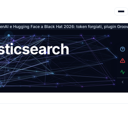
a Black Hat 2026: token forgiati, plugin Groovy e nove CVE su Art
sticsearch