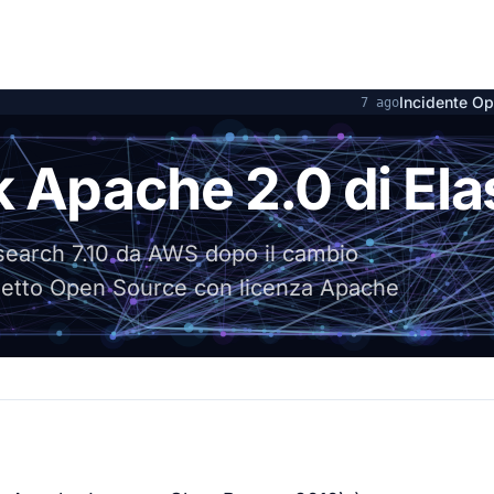
Incidente OpenAI e Hugging Face 
7 ago
k Apache 2.0 di Ela
csearch 7.10 da AWS dopo il cambio
rogetto Open Source con licenza Apache