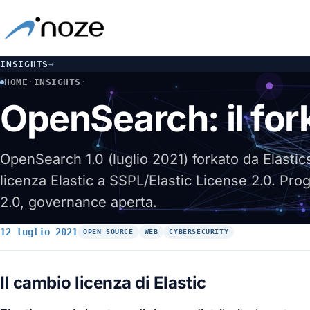
INSIGHTS
→
HOME
·
INSIGHTS
·
OPENSEARCH: IL FORK APACHE 2.0 DI ELASTICSEARCH
OpenSearch: il for
OpenSearch 1.0 (luglio 2021) forkato da Elasti
licenza Elastic a SSPL/Elastic License 2.0. P
2.0, governance aperta.
12 luglio 2021
OPEN SOURCE
WEB
CYBERSECURITY
Il cambio licenza di Elastic