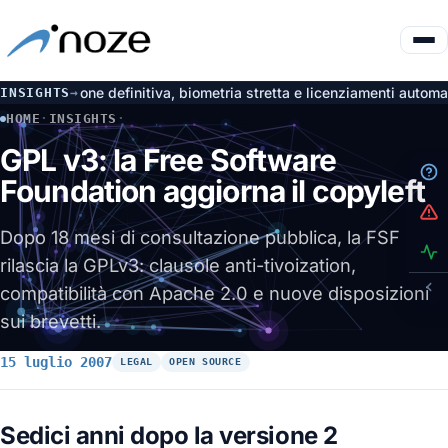
rovazione definitiva, biometria stretta e licenziamenti automatici nul
INSIGHTS
→
HOME
·
INSIGHTS
·
GPL V3: LA FREE SOFTWARE FOUNDATION AGGIORNA IL COPY
GPL v3: la Free Software
Foundation aggiorna il copyleft
Dopo 18 mesi di consultazione pubblica, la FSF
rilascia la GPLv3: clausole anti-tivoization,
compatibilità con Apache 2.0 e nuove disposizioni
sui brevetti.
15 luglio 2007
LEGAL
OPEN SOURCE
Sedici anni dopo la versione 2