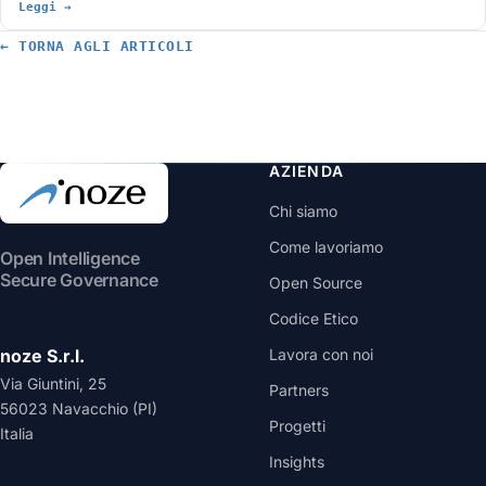
Tuesday e Oracle 1.235 in un Critical Patch Update. Il motore comune
Leggi →
è la scoperta di bug assistita da AI e il NVD ha già smesso di
analizzarle tutte. Cosa cambia per chi gestisce sistemi in produzione.
← TORNA AGLI ARTICOLI
AZIENDA
Chi siamo
Come lavoriamo
Open Intelligence
Secure Governance
Open Source
Codice Etico
noze S.r.l.
Lavora con noi
Via Giuntini, 25
Partners
56023 Navacchio (PI)
Progetti
Italia
Insights