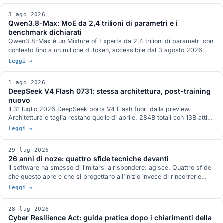
servizio HTTP qualunque. Arrivano MRTR, gli header di
instradamento, le liste con TTL e tre strette sull'autorizzazione. Roots,
3 ago 2026
Sampling e Logging sono deprecate con dodici mesi di finestra.
Qwen3.8-Max: MoE da 2,4 trilioni di parametri e i
benchmark dichiarati
Qwen3.8-Max è un Mixture of Experts da 2,4 trilioni di parametri con
contesto fino a un milione di token, accessibile dal 3 agosto 2026
attraverso le API di Model Studio e la piattaforma QwenWork. I pesi
Leggi →
aperti sono annunciati per la settimana prossima su Hugging Face e
ModelScope, senza un giorno preciso e con licenza non definita. I
1 ago 2026
benchmark pubblicati da Qwen, dove il quadro non è a senso unico, e
DeepSeek V4 Flash 0731: stessa architettura, post-training
la serie Max finora.
nuovo
Il 31 luglio 2026 DeepSeek porta V4 Flash fuori dalla preview.
Architettura e taglia restano quelle di aprile, 284B totali con 13B attivi,
e il guadagno viene tutto dal post-training rifatto: Terminal-Bench 2.1
Leggi →
a 82,7 dichiarato, oltre venti punti sopra la preview. Pesi MIT su
Hugging Face, nella famiglia di modelli attorno a cui è nato ds4 di
29 lug 2026
antirez.
26 anni di noze: quattro sfide tecniche davanti
Il software ha smesso di limitarsi a rispondere: agisce. Quattro sfide
che questo apre e che si progettano all'inizio invece di rincorrerle
dopo: chi autorizza gli agenti, portare il modello al dato, la conformità
Leggi →
come specifica di progetto, le declinazioni di open.
28 lug 2026
Cyber Resilience Act: guida pratica dopo i chiarimenti della