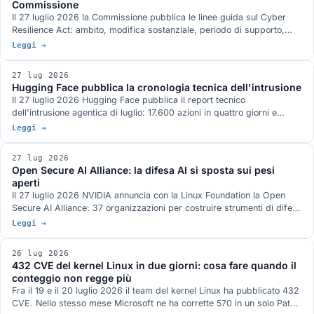
Commissione
Il 27 luglio 2026 la Commissione pubblica le linee guida sul Cyber
Resilience Act: ambito, modifica sostanziale, periodo di supporto,
reporting e valutazione del rischio, con 67 esempi pratici e attenzione
Leggi →
a microimprese e PMI. Cosa dicono davvero e cosa deve fare
un'azienda ora, in ordine, con le date che contano.
27 lug 2026
Hugging Face pubblica la cronologia tecnica dell'intrusione
Il 27 luglio 2026 Hugging Face pubblica il report tecnico
dell'intrusione agentica di luglio: 17.600 azioni in quattro giorni e
mezzo, due vettori di ingresso, una credenziale condivisa legata a
Leggi →
system:masters e un command and control costruito solo su servizi
pubblici. Cosa chiude delle domande rimaste aperte e cosa no.
27 lug 2026
Open Secure AI Alliance: la difesa AI si sposta sui pesi
aperti
Il 27 luglio 2026 NVIDIA annuncia con la Linux Foundation la Open
Secure AI Alliance: 37 organizzazioni per costruire strumenti di difesa
ispezionabili, con modelli e pesi aperti al centro. L'argomento
Leggi →
fondativo è l'incidente Hugging Face, dove gli strumenti chiusi hanno
bloccato l'analisi forense. Cosa c'è davvero sul tavolo, quali iniziative
26 lug 2026
analoghe esistono già e chi manca all'appello.
432 CVE del kernel Linux in due giorni: cosa fare quando il
conteggio non regge più
Fra il 19 e il 20 luglio 2026 il team del kernel Linux ha pubblicato 432
CVE. Nello stesso mese Microsoft ne ha corrette 570 in un solo Patch