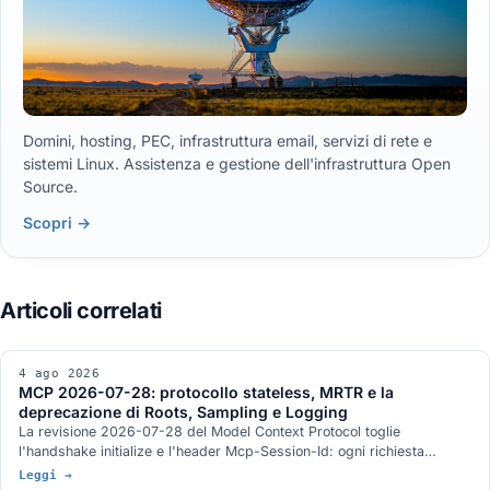
Domini, hosting, PEC, infrastruttura email, servizi di rete e
sistemi Linux. Assistenza e gestione dell'infrastruttura Open
Source.
Scopri →
4 ago 2026
MCP 2026-07-28: protocollo stateless, MRTR e la
deprecazione di Roots, Sampling e Logging
La revisione 2026-07-28 del Model Context Protocol toglie
l'handshake initialize e l'header Mcp-Session-Id: ogni richiesta
viaggia da sola e un server MCP sta dietro un load balancer come un
Leggi →