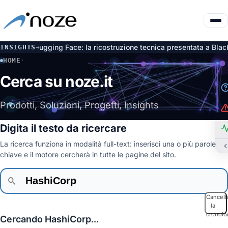
enAI e Hugging Face: la ricostruzione tecnica presentata a Black 
INSIGHTS
→
HOME
·
CERCA
Cerca su noze.it
Prodotti, Soluzioni, Progetti, Insights
Digita il testo da ricercare
La ricerca funziona in modalità full-text: inserisci una o più parole
chiave e il motore cercherà in tutte le pagine del sito.
Cancell
la
cronolo
Cercando HashiCorp...