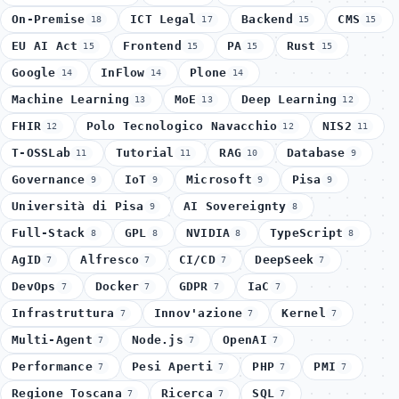
On-Premise
ICT Legal
Backend
CMS
18
17
15
15
EU AI Act
Frontend
PA
Rust
15
15
15
15
Google
InFlow
Plone
14
14
14
Machine Learning
MoE
Deep Learning
13
13
12
FHIR
Polo Tecnologico Navacchio
NIS2
12
12
11
T-OSSLab
Tutorial
RAG
Database
11
11
10
9
Governance
IoT
Microsoft
Pisa
9
9
9
9
Università di Pisa
AI Sovereignty
9
8
Full-Stack
GPL
NVIDIA
TypeScript
8
8
8
8
AgID
Alfresco
CI/CD
DeepSeek
7
7
7
7
DevOps
Docker
GDPR
IaC
7
7
7
7
Infrastruttura
Innov'azione
Kernel
7
7
7
Multi-Agent
Node.js
OpenAI
7
7
7
Performance
Pesi Aperti
PHP
PMI
7
7
7
7
Regione Toscana
Ricerca
SQL
7
7
7