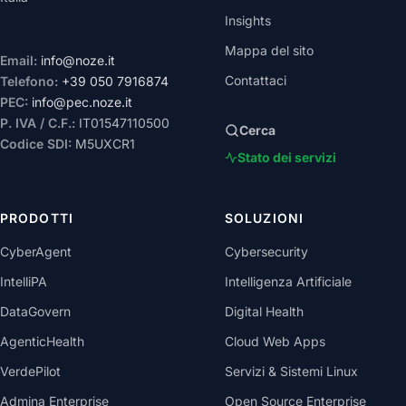
Insights
Mappa del sito
Email:
info@noze.it
Contattaci
Telefono:
+39 050 7916874
PEC:
info@pec.noze.it
P. IVA / C.F.:
IT01547110500
Cerca
Codice SDI:
M5UXCR1
Stato dei servizi
PRODOTTI
SOLUZIONI
CyberAgent
Cybersecurity
IntelliPA
Intelligenza Artificiale
DataGovern
Digital Health
AgenticHealth
Cloud Web Apps
VerdePilot
Servizi & Sistemi Linux
Admina Enterprise
Open Source Enterprise