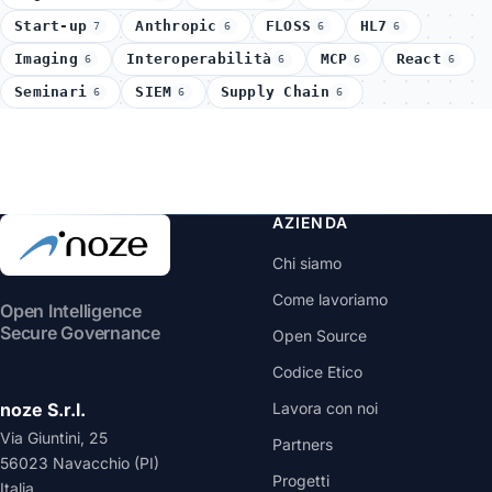
Start-up
Anthropic
FLOSS
HL7
7
6
6
6
Imaging
Interoperabilità
MCP
React
6
6
6
6
Seminari
SIEM
Supply Chain
6
6
6
AZIENDA
Chi siamo
Come lavoriamo
Open Intelligence
Secure Governance
Open Source
Codice Etico
noze S.r.l.
Lavora con noi
Via Giuntini, 25
Partners
56023 Navacchio (PI)
Progetti
Italia