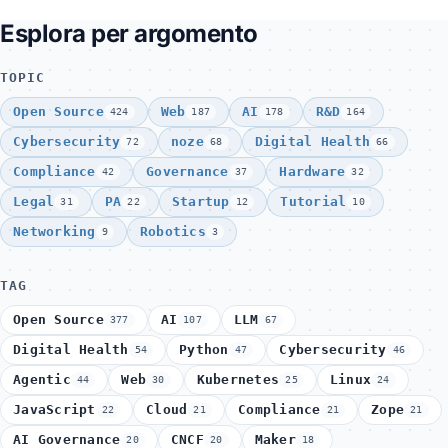
Esplora per argomento
TOPIC
Open Source
Web
AI
R&D
424
187
178
164
Cybersecurity
noze
Digital Health
72
68
66
Compliance
Governance
Hardware
42
37
32
Legal
PA
Startup
Tutorial
31
22
12
10
Networking
Robotics
9
3
TAG
Open Source
AI
LLM
377
107
67
Digital Health
Python
Cybersecurity
54
47
46
Agentic
Web
Kubernetes
Linux
44
30
25
24
JavaScript
Cloud
Compliance
Zope
22
21
21
21
AI Governance
CNCF
Maker
20
20
18