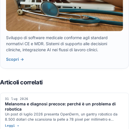
Sviluppo di software medicale conforme agli standard
normativi CE e MDR. Sistemi di supporto alle decisioni
cliniche, integrazione AI nei flussi di lavoro clinici.
Scopri →
31 lug 2026
Melanoma e diagnosi precoce: perché è un problema di
robotica
Un post di luglio 2026 presenta OpenDerm, un gantry robotico da
8.500 dollari che scansiona la pelle a 78 pixel per millimetro e
sostiene che il collo di bottiglia della diagnosi precoce non è il
Leggi →