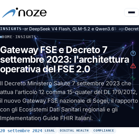
r DeepSeek V4 Flash, GLM-5.2 e Qwen3.6
Decreti AI Act: approva
INSIGHTS
→
5 ago
HOME
·
INSIGHTS
·
GATEWAY FSE E DECRETO 7 SETTEMBRE 2023: L'ARCHITETTU
Gateway FSE e Decreto 7
settembre 2023: l'architettura
operativa del FSE 2.0
Il Decreto Ministero Salute 7 settembre 2023 che
attua l'articolo 12 comma 15-quater del DL 179/2012,
il nuovo Gateway FSE nazionale di Sogei, il rapporto
con gli Ecosistemi Dati Sanitari regionali e gli
Implementation Guide FHIR italiani.
20 settembre 2024
LEGAL
DIGITAL HEALTH
COMPLIANCE