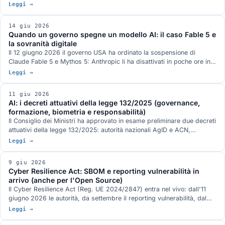
con AI per ricostruzione e segmentazione, e una rete di 'spa' per
Leggi →
l'imaging preventivo di massa. Cosa ha presentato, le obiezioni
prevedibili dal mondo clinico e perché pensiamo che innovazioni così,
14 giu 2026
da grandi gruppi e da piccole startup, saranno sempre più frequenti.
Quando un governo spegne un modello AI: il caso Fable 5 e
la sovranità digitale
Il 12 giugno 2026 il governo USA ha ordinato la sospensione di
Claude Fable 5 e Mythos 5: Anthropic li ha disattivati in poche ore in
tutto il mondo. Cosa insegna alle aziende europee su dipendenza,
Leggi →
continuità operativa e sovranità dell'AI.
11 giu 2026
AI: i decreti attuativi della legge 132/2025 (governance,
formazione, biometria e responsabilità)
Il Consiglio dei Ministri ha approvato in esame preliminare due decreti
attuativi della legge 132/2025: autorità nazionali AgID e ACN,
formazione obbligatoria trasversale, biometria per la polizia,
Leggi →
responsabilità civile e il nuovo art. 437-bis c.p. Cosa cambia per
aziende, PA e professionisti.
9 giu 2026
Cyber Resilience Act: SBOM e reporting vulnerabilità in
arrivo (anche per l'Open Source)
Il Cyber Resilience Act (Reg. UE 2024/2847) entra nel vivo: dall'11
giugno 2026 le autorità, da settembre il reporting vulnerabilità, dal
dicembre 2027 SBOM e obblighi pieni. Cosa cambia, anche per
Leggi →
l'Open Source.