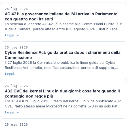
classificatore ma l'acquisizione dell'immagine. Tre casi documentati
dicono la stessa cosa: la Thailandia del 2019, le marcature
28 lug 2026
chirurgiche in dermoscopia, il primo software AI approvato per
AG 421: la governance italiana dell'AI arriva in Parlamento
guidare un ecografo.
con quattro nodi irrisolti
Lo schema di decreto AG 421 è in esame alle Commissioni riunite IX e
X della Camera, parere atteso entro il 16 agosto 2026. Distribuisce i
poteri fra sei autorità e disciplina formazione, lavoro, sanità,
Leggi →
professioni e PA. Le audizioni hanno segnalato quattro rischi aperti e
nel frattempo l'AI Act a cui il decreto si adegua è stato modificato il
28 lug 2026
24 luglio.
Cyber Resilience Act: guida pratica dopo i chiarimenti della
Commissione
Il 27 luglio 2026 la Commissione pubblica le linee guida sul Cyber
Resilience Act: ambito, modifica sostanziale, periodo di supporto,
reporting e valutazione del rischio, con 67 esempi pratici e attenzione
Leggi →
a microimprese e PMI. Cosa dicono davvero e cosa deve fare
un'azienda ora, in ordine, con le date che contano.
26 lug 2026
432 CVE del kernel Linux in due giorni: cosa fare quando il
conteggio non regge più
Fra il 19 e il 20 luglio 2026 il team del kernel Linux ha pubblicato 432
CVE. Nello stesso mese Microsoft ne ha corrette 570 in un solo Patch
Tuesday e Oracle 1.235 in un Critical Patch Update. Il motore comune
Leggi →
è la scoperta di bug assistita da AI e il NVD ha già smesso di
analizzarle tutte. Cosa cambia per chi gestisce sistemi in produzione.
28 giu 2026