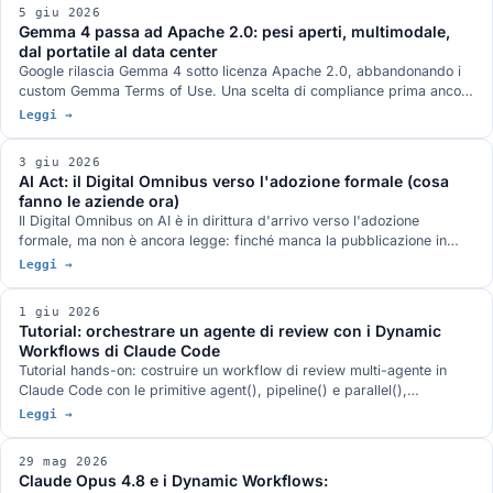
5 giu 2026
Gemma 4 passa ad Apache 2.0: pesi aperti, multimodale,
dal portatile al data center
Google rilascia Gemma 4 sotto licenza Apache 2.0, abbandonando i
custom Gemma Terms of Use. Una scelta di compliance prima ancora
che di prodotto, con la variante 12B multimodale che gira su un
Leggi →
portatile.
3 giu 2026
AI Act: il Digital Omnibus verso l'adozione formale (cosa
fanno le aziende ora)
Il Digital Omnibus on AI è in dirittura d'arrivo verso l'adozione
formale, ma non è ancora legge: finché manca la pubblicazione in
Gazzetta Ufficiale UE le nuove date non sono vincolanti e la soglia di
Leggi →
agosto 2026 resta formalmente in piedi. Cosa fanno le aziende ora.
1 giu 2026
Tutorial: orchestrare un agente di review con i Dynamic
Workflows di Claude Code
Tutorial hands-on: costruire un workflow di review multi-agente in
Claude Code con le primitive agent(), pipeline() e parallel(),
riproducendo il pattern trova-verifica avversariale-sintesi del
Leggi →
comando bundled deep-research. La feature è in research preview.
29 mag 2026
Claude Opus 4.8 e i Dynamic Workflows: