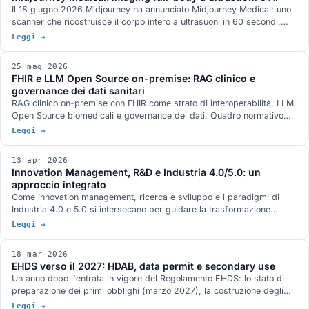
Il 18 giugno 2026 Midjourney ha annunciato Midjourney Medical: uno
scanner che ricostruisce il corpo intero a ultrasuoni in 60 secondi,
con AI per ricostruzione e segmentazione, e una rete di 'spa' per
Leggi →
l'imaging preventivo di massa. Cosa ha presentato, le obiezioni
prevedibili dal mondo clinico e perché pensiamo che innovazioni così,
25 mag 2026
da grandi gruppi e da piccole startup, saranno sempre più frequenti.
FHIR e LLM Open Source on-premise: RAG clinico e
governance dei dati sanitari
RAG clinico on-premise con FHIR come strato di interoperabilità, LLM
Open Source biomedicali e governance dei dati. Quadro normativo
EHDS verso il 2027 e AI Act per i dispositivi medici, con aggancio ad
Leggi →
AgenticHealth.
13 apr 2026
Innovation Management, R&D e Industria 4.0/5.0: un
approccio integrato
Come innovation management, ricerca e sviluppo e i paradigmi di
Industria 4.0 e 5.0 si intersecano per guidare la trasformazione
tecnologica delle organizzazioni.
Leggi →
18 mar 2026
EHDS verso il 2027: HDAB, data permit e secondary use
Un anno dopo l'entrata in vigore del Regolamento EHDS: lo stato di
preparazione dei primi obblighi (marzo 2027), la costruzione degli
Health Data Access Body nazionali, il lavoro sulle procedure di data
Leggi →