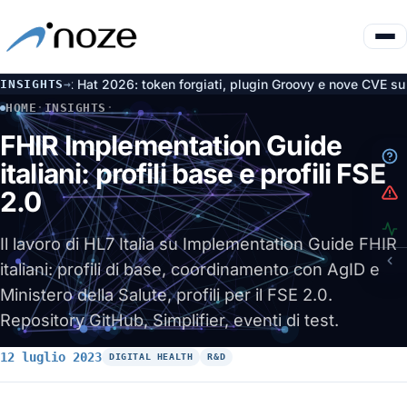
t 2026: token forgiati, plugin Groovy e nove CVE su Artifactory
INSIGHTS
→
6 
HOME
·
INSIGHTS
·
FHIR IMPLEMENTATION GUIDE ITALIANI: PROFILI BASE E P
FHIR Implementation Guide
italiani: profili base e profili FSE
2.0
Il lavoro di HL7 Italia su Implementation Guide FHIR
italiani: profili di base, coordinamento con AgID e
Ministero della Salute, profili per il FSE 2.0.
Repository GitHub, Simplifier, eventi di test.
12 luglio 2023
DIGITAL HEALTH
R&D