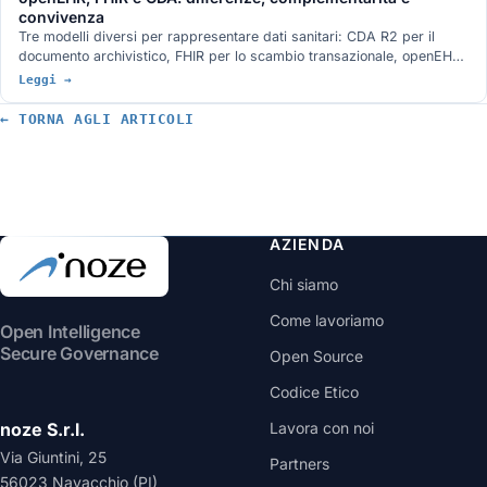
convivenza
Tre modelli diversi per rappresentare dati sanitari: CDA R2 per il
documento archivistico, FHIR per lo scambio transazionale, openEHR
per la persistenza nativa con governance clinica. Confronto su
Leggi →
modello dati, query, governance e adozione.
← TORNA AGLI ARTICOLI
AZIENDA
Chi siamo
Come lavoriamo
Open Intelligence
Secure Governance
Open Source
Codice Etico
noze S.r.l.
Lavora con noi
Via Giuntini, 25
Partners
56023 Navacchio (PI)