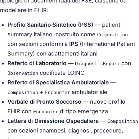
tipologie di documenti/dati del FSE, ciascuna da
modellare in FHIR:
Profilo Sanitario Sintetico (PSS)
— patient
summary italiano, costruito come
Composition
con sezioni conformi a
IPS
(International Patient
Summary) con adattamenti italiani
Referto di Laboratorio
—
con
DiagnosticReport
codificate LOINC
Observation
Referto di Specialistica Ambulatoriale
—
+
ambulatoriale
Composition
Encounter
Verbale di Pronto Soccorso
— nuovo profilo
FHIR con
di tipo emergenza
Encounter
Lettera di Dimissione Ospedaliera
—
Composition
con sezioni anamnesi, diagnosi, procedure,