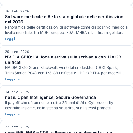
permit e sulle infrastrutture HealthData@EU.
16 feb 2026
Software medicale e AI: lo stato globale delle certificazioni
nel 2026
Panoramica delle certificazioni di software come dispositivo medico a
livello mondiale, tra MDR europeo, FDA, MHRA e la sfida regolatoria
posta dall'adozione crescente dell'intelligenza artificiale.
Leggi →
20 gen 2026
NVIDIA GB10: l'AI locale arriva sulla scrivania con 128 GB
unificati
NVIDIA GB10 Grace Blackwell: workstation desktop (DGX Spark,
ThinkStation PGX) con 128 GB unificati e 1 PFLOP FP4 per modelli
fino a 200B on-premise.
Leggi →
14 dic 2025
noze. Open Intelligence, Secure Governance
Il payoff che dà un nome a oltre 25 anni di AI e Cybersecurity
costruite insieme, nella stessa squadra, sugli stessi progetti.
Leggi →
22 ott 2025
openEHR, FHIR e CDA: differenze, complementarità e