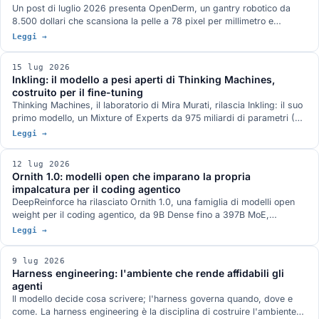
Un post di luglio 2026 presenta OpenDerm, un gantry robotico da
8.500 dollari che scansiona la pelle a 78 pixel per millimetro e
sostiene che il collo di bottiglia della diagnosi precoce non è il
Leggi →
classificatore ma l'acquisizione dell'immagine. Tre casi documentati
dicono la stessa cosa: la Thailandia del 2019, le marcature
15 lug 2026
chirurgiche in dermoscopia, il primo software AI approvato per
Inkling: il modello a pesi aperti di Thinking Machines,
guidare un ecografo.
costruito per il fine-tuning
Thinking Machines, il laboratorio di Mira Murati, rilascia Inkling: il suo
primo modello, un Mixture of Experts da 975 miliardi di parametri (41
attivi) a pesi aperti, con contesto da 1 milione di token e capacità
Leggi →
nativamente multimodali. Non punta a essere il più forte in classifica,
ma il miglior punto di partenza da personalizzare: pesi scaricabili da
12 lug 2026
Hugging Face e fine-tuning su Tinker.
Ornith 1.0: modelli open che imparano la propria
impalcatura per il coding agentico
DeepReinforce ha rilasciato Ornith 1.0, una famiglia di modelli open
weight per il coding agentico, da 9B Dense fino a 397B MoE,
costruita su Gemma 4 e Qwen 3.5. La novità è il self-scaffolding: il
Leggi →
modello impara a generare l'impalcatura del compito, non solo la
soluzione. La versione 397B eguaglia Claude Opus 4.7 su Terminal-
9 lug 2026
Bench 2.1 e SWE-Bench Verified.
Harness engineering: l'ambiente che rende affidabili gli
agenti
Il modello decide cosa scrivere; l'harness governa quando, dove e
come. La harness engineering è la disciplina di costruire l'ambiente