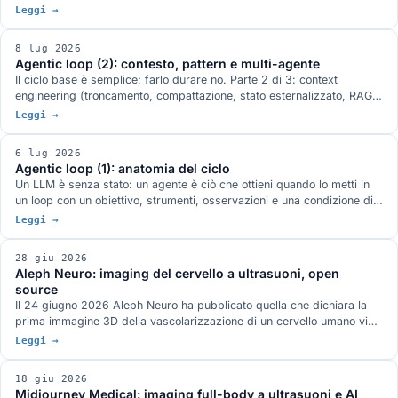
attorno al modello (istruzioni, stato, verifica, ambito, ciclo di vita)
Leggi →
perché produca risultati affidabili. Cosa insegnano l'esperimento di
OpenAI con Codex (un milione di righe, zero scritte a mano), quello di
8 lug 2026
Anthropic (9 dollari contro 200) e il corso open source sul tema.
Agentic loop (2): contesto, pattern e multi-agente
Il ciclo base è semplice; farlo durare no. Parte 2 di 3: context
engineering (troncamento, compattazione, stato esternalizzato, RAG,
offload a sub-agenti), i pattern oltre il reattivo (ReAct, Plan-and-
Leggi →
Execute, Reflexion, verifica), il multi-agente come loop di loop,
robustezza e il conto di latenza e costo.
6 lug 2026
Agentic loop (1): anatomia del ciclo
Un LLM è senza stato: un agente è ciò che ottieni quando lo metti in
un loop con un obiettivo, strumenti, osservazioni e una condizione di
stop. Parte 1 di 3: il ciclo minimo (con pseudocodice e diagramma), i
Leggi →
componenti, il tool calling a schema e la terminazione.
28 giu 2026
Aleph Neuro: imaging del cervello a ultrasuoni, open
source
Il 24 giugno 2026 Aleph Neuro ha pubblicato quella che dichiara la
prima immagine 3D della vascolarizzazione di un cervello umano vivo
ottenuta a ultrasuoni attraverso il cranio, con la microscopia a
Leggi →
localizzazione (ULM), rilasciando pipeline e dataset open source su
GitHub. Come funziona, perché conta per la digital health e cosa ne
18 giu 2026
pensiamo.
Midjourney Medical: imaging full-body a ultrasuoni e AI