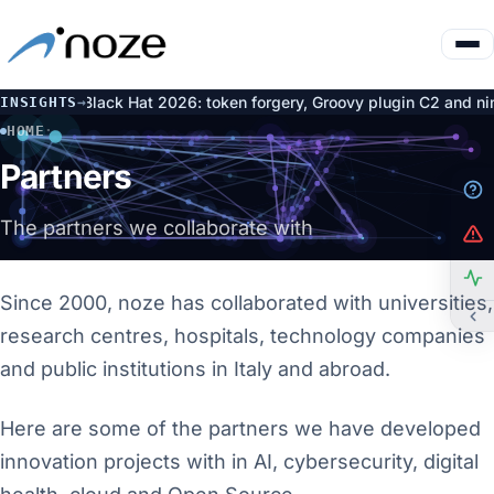
ce at Black Hat 2026: token forgery, Groovy plugin C2 and nine Ar
INSIGHTS
→
HOME
·
PARTNERS
Partners
The partners we collaborate with
Since 2000, noze has collaborated with universities,
research centres, hospitals, technology companies
and public institutions in Italy and abroad.
Here are some of the partners we have developed
innovation projects with in AI, cybersecurity, digital