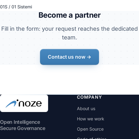
01S / 01 Sistemi
Become a partner
Fill in the form: your request reaches the dedicated
team.
Contact us now →
COMPANY
About us
How we work
Open Intelligence
Secure Governance
Open Source