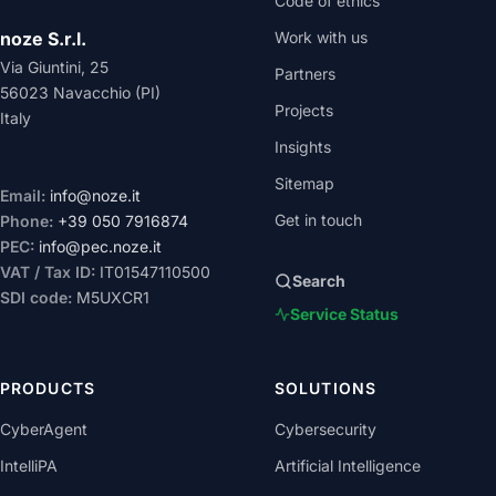
Code of ethics
noze S.r.l.
Work with us
Via Giuntini, 25
Partners
56023 Navacchio (PI)
Projects
Italy
Insights
Sitemap
Email:
info@noze.it
Get in touch
Phone:
+39 050 7916874
PEC:
info@pec.noze.it
VAT / Tax ID:
IT01547110500
Search
SDI code:
M5UXCR1
Service Status
PRODUCTS
SOLUTIONS
CyberAgent
Cybersecurity
IntelliPA
Artificial Intelligence