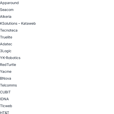
Apparound
Seacom
Alkeria
KSolutions – Kataweb
Tecnoteca
Truelite
Adatec
3Logic
YK-Robotics
RedTurtle
Yacme
BNova
Telcomms
CUBIT
IDNA
Tlcweb
HT&T