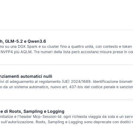
ash, GLM-5.2 e Qwen3.6
rano su una DGX Spark e su cluster fino a quattro unità, con contesto e token
 NVFP4 più AQLM. Tre numeri della lista però accostano misure prese in con
enziamenti automatici nulli
slativi di adeguamento al regolamento (UE) 2024/1689. Identificazione biometri
so da un sistema automatico, nuovo art. 437-bis del codice penale e sanzioni a
e di Roots, Sampling e Logging
nitialize e l'header Mcp-Session-Id: ogni richiesta viaggia da sola e un se
e sull'autorizzazione. Roots, Sampling e Logging sono deprecate con dodici m