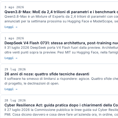
3 ago 2026
Qwen3.8-Max: MoE da 2,4 trilioni di parametri e i benchmark d
Qwen3.8-Max è un Mixture of Experts da 2,4 trilioni di parametri con con
annunciati per la settimana prossima su Hugging Face e ModelScope, senz
Leggi →
1 ago 2026
DeepSeek V4 Flash 0731: stessa architettura, post-training n
Il 31 luglio 2026 DeepSeek porta V4 Flash fuori dalla preview. Architettura
oltre venti punti sopra la preview. Pesi MIT su Hugging Face, nella famigli
Leggi →
29 lug 2026
26 anni di noze: quattro sfide tecniche davanti
Il software ha smesso di limitarsi a rispondere: agisce. Quattro sfide che 
di progetto, le declinazioni di open.
Leggi →
28 lug 2026
Cyber Resilience Act: guida pratica dopo i chiarimenti della 
Il 27 luglio 2026 la Commissione pubblica le linee guida sul Cyber Resili
PMI. Cosa dicono davvero e cosa deve fare un'azienda ora, in ordine, co