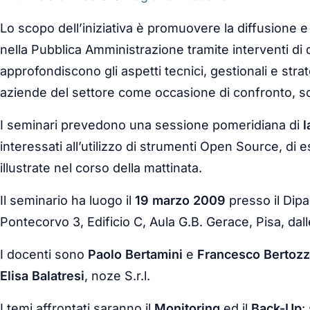
Lo scopo dell’iniziativa è promuovere la diffusione e
nella Pubblica Amministrazione tramite interventi di
approfondiscono gli aspetti tecnici, gestionali e strat
aziende del settore come occasione di confronto, s
I seminari prevedono una sessione pomeridiana di
l
interessati all’utilizzo di strumenti Open Source, di 
illustrate nel corso della mattinata.
Il seminario ha luogo il
19 marzo 2009
presso il Dipa
Pontecorvo 3, Edificio C, Aula G.B. Gerace, Pisa, dall
I docenti sono
Paolo Bertamini
e
Francesco Bertozz
Elisa Balatresi
, noze S.r.l.
I temi affrontati saranno il
Monitoring
ed il
Back-Up
: