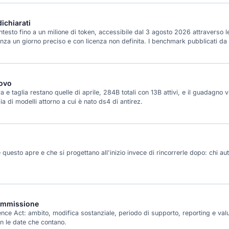
ichiarati
testo fino a un milione di token, accessibile dal 3 agosto 2026 attraverso l
a un giorno preciso e con licenza non definita. I benchmark pubblicati da 
uovo
 e taglia restano quelle di aprile, 284B totali con 13B attivi, e il guadagno v
a di modelli attorno a cui è nato ds4 di antirez.
questo apre e che si progettano all'inizio invece di rincorrerle dopo: chi aut
Commissione
ence Act: ambito, modifica sostanziale, periodo di supporto, reporting e val
n le date che contano.