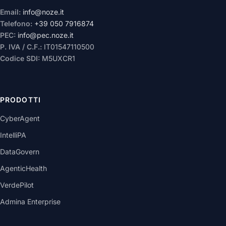
Email:
info@noze.it
Telefono:
+39 050 7916874
PEC:
info@pec.noze.it
P. IVA / C.F.:
IT01547110500
Codice SDI:
M5UXCR1
PRODOTTI
CyberAgent
IntelliPA
DataGovern
AgenticHealth
VerdePilot
Admina Enterprise