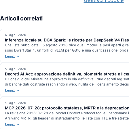
Gestisci i cookie
6 ago 2026
Inferenza locale su DGX Spark: le ricette per DeepSeek V4 Fl
Una lista pubblicata il 5 agosto 2026 dice quali modelli a pesi aperti gi
sono DwarfStar 4, un fork di vLLM per GB10 e una quantizzazione ibrida
Leggi →
5 ago 2026
Decreti AI Act: approvazione definitiva, biometria stretta e lic
Il Consiglio dei Ministri ha approvato in via definitiva i due decreti legi
di banche dati costruite raschiando il web, nullità del licenziamento deci
Leggi →
4 ago 2026
MCP 2026-07-28: protocollo stateless, MRTR e la deprecazion
La revisione 2026-07-28 del Model Context Protocol toglie l'handshake i
Arrivano MRTR, gli header di instradamento, le liste con TTL e tre strett
Leggi →