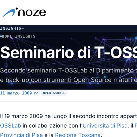
INSIGHTS
→
HOME
·
INSIGHTS
·
SEMINARIO DI T-OSSLAB SU MONITORING E BACK UP
Seminario di T-OS
Secondo seminario T-OSSLab al Dipartimento di
e back-up con strumenti Open Source maturi e a
11 marzo 2009
PA
OPEN SOURCE
Il 19 marzo 2009 ha luogo il secondo incontro appart
OSSLab
in collaborazione con l’
Università di Pisa
, il
Provincia di Pisa
e la
Regione Toscana
.