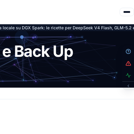
u DGX Spark: le ricette per DeepSeek V4 Flash, GLM-5.2 e Qwen3.6
 e Back Up