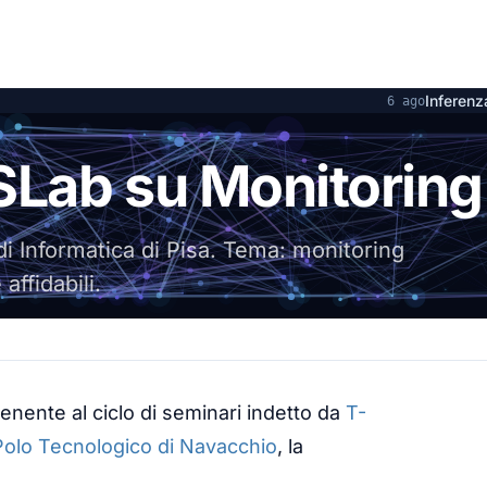
Inferenza locale s
6 ago
SLab su Monitoring
 Informatica di Pisa. Tema: monitoring
ffidabili.
enente al ciclo di seminari indetto da
T-
Polo Tecnologico di Navacchio
, la