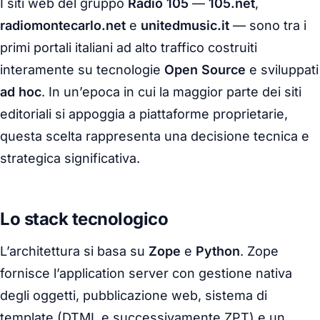
I siti web del gruppo
Radio 105
—
105.net
,
radiomontecarlo.net
e
unitedmusic.it
— sono tra i
primi portali italiani ad alto traffico costruiti
interamente su tecnologie
Open Source
e sviluppati
ad hoc
. In un’epoca in cui la maggior parte dei siti
editoriali si appoggia a piattaforme proprietarie,
questa scelta rappresenta una decisione tecnica e
strategica significativa.
Lo stack tecnologico
L’architettura si basa su
Zope
e
Python
. Zope
fornisce l’application server con gestione nativa
degli oggetti, pubblicazione web, sistema di
template (DTML e successivamente ZPT) e un