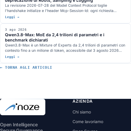
deprecazione di Roots, Sampling e Logging
La revisione 2026-07-28 del Model Context Protocol toglie
l'handshake initialize e l'header Mcp-Session-Id: ogni richiesta
viaggia da sola e un server MCP sta dietro un load balancer come un
Leggi →
servizio HTTP qualunque. Arrivano MRTR, gli header di
instradamento, le liste con TTL e tre strette sull'autorizzazione. Roots,
3 ago 2026
Sampling e Logging sono deprecate con dodici mesi di finestra.
Qwen3.8-Max: MoE da 2,4 trilioni di parametri e i
benchmark dichiarati
Qwen3.8-Max è un Mixture of Experts da 2,4 trilioni di parametri con
contesto fino a un milione di token, accessibile dal 3 agosto 2026
attraverso le API di Model Studio e la piattaforma QwenWork. I pesi
Leggi →
aperti sono annunciati per la settimana prossima su Hugging Face e
ModelScope, senza un giorno preciso e con licenza non definita. I
← TORNA AGLI ARTICOLI
benchmark pubblicati da Qwen, dove il quadro non è a senso unico, e
la serie Max finora.
AZIENDA
Chi siamo
Come lavoriamo
Open Intelligence
Secure Governance