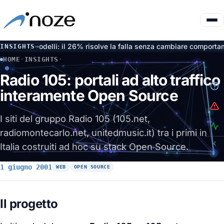
e dai modelli: il 26% risolve la falla senza cambiare comportament
INSIGHTS
→
HOME
·
INSIGHTS
·
RADIO 105: PORTALI AD ALTO TRAFFICO INTERAMENTE OPEN
Radio 105: portali ad alto traffico
interamente Open Source
I siti del gruppo Radio 105 (105.net,
radiomontecarlo.net, unitedmusic.it) tra i primi in
Italia costruiti ad hoc su stack Open Source.
1 giugno 2001
WEB
OPEN SOURCE
Il progetto