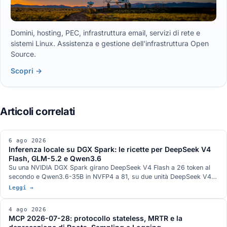
Domini, hosting, PEC, infrastruttura email, servizi di rete e
sistemi Linux. Assistenza e gestione dell'infrastruttura Open
Source.
Scopri →
6 ago 2026
Inferenza locale su DGX Spark: le ricette per DeepSeek V4
Flash, GLM-5.2 e Qwen3.6
Su una NVIDIA DGX Spark girano DeepSeek V4 Flash a 26 token al
secondo e Qwen3.6-35B in NVFP4 a 81, su due unità DeepSeek V4
Flash 0731 a 82, su tre GLM-5.2 con vision a 348k di contesto. Gli
Leggi →
stack di serving, con DwarfStar 4 al posto di vLLM sul nodo singolo e
quantizzazione ibrida NVFP4 più AQLM a 2 bit per 744 miliardi di
4 ago 2026
parametri in 272 GB. L'hardware GB10 da 128 GB e 273 GB/s, e le
MCP 2026-07-28: protocollo stateless, MRTR e la
condizioni in cui ogni numero è stato misurato.