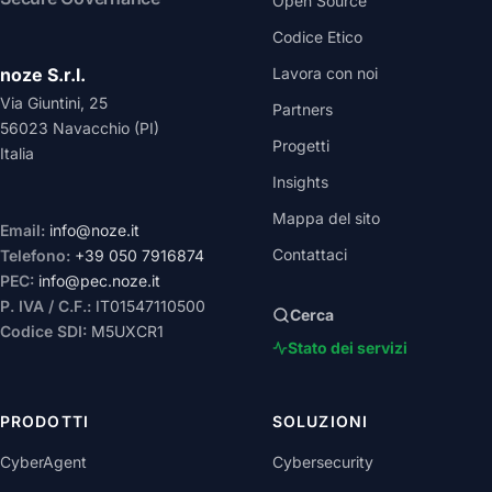
Open Source
Codice Etico
noze S.r.l.
Lavora con noi
Via Giuntini, 25
Partners
56023 Navacchio (PI)
Progetti
Italia
Insights
Mappa del sito
Email:
info@noze.it
Contattaci
Telefono:
+39 050 7916874
PEC:
info@pec.noze.it
P. IVA / C.F.:
IT01547110500
Cerca
Codice SDI:
M5UXCR1
Stato dei servizi
PRODOTTI
SOLUZIONI
CyberAgent
Cybersecurity