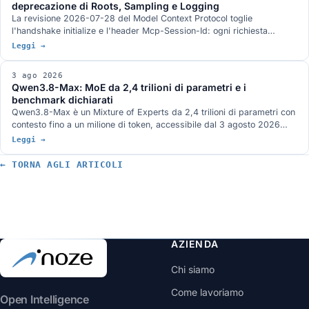
deprecazione di Roots, Sampling e Logging
La revisione 2026-07-28 del Model Context Protocol toglie
l'handshake initialize e l'header Mcp-Session-Id: ogni richiesta
viaggia da sola e un server MCP sta dietro un load balancer come un
Leggi →
servizio HTTP qualunque. Arrivano MRTR, gli header di
instradamento, le liste con TTL e tre strette sull'autorizzazione. Roots,
3 ago 2026
Sampling e Logging sono deprecate con dodici mesi di finestra.
Qwen3.8-Max: MoE da 2,4 trilioni di parametri e i
benchmark dichiarati
Qwen3.8-Max è un Mixture of Experts da 2,4 trilioni di parametri con
contesto fino a un milione di token, accessibile dal 3 agosto 2026
attraverso le API di Model Studio e la piattaforma QwenWork. I pesi
Leggi →
aperti sono annunciati per la settimana prossima su Hugging Face e
ModelScope, senza un giorno preciso e con licenza non definita. I
← TORNA AGLI ARTICOLI
benchmark pubblicati da Qwen, dove il quadro non è a senso unico, e
la serie Max finora.
AZIENDA
Chi siamo
Come lavoriamo
Open Intelligence