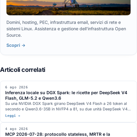
Domini, hosting, PEC, infrastruttura email, servizi di rete e
sistemi Linux. Assistenza e gestione dell'infrastruttura Open
Source.
Scopri →
6 ago 2026
Inferenza locale su DGX Spark: le ricette per DeepSeek V4
Flash, GLM-5.2 e Qwen3.6
Su una NVIDIA DGX Spark girano DeepSeek V4 Flash a 26 token al
secondo e Qwen3.6-35B in NVFP4 a 81, su due unità DeepSeek V4
Flash 0731 a 82, su tre GLM-5.2 con vision a 348k di contesto. Gli
Leggi →
stack di serving, con DwarfStar 4 al posto di vLLM sul nodo singolo e
quantizzazione ibrida NVFP4 più AQLM a 2 bit per 744 miliardi di
4 ago 2026
parametri in 272 GB. L'hardware GB10 da 128 GB e 273 GB/s, e le
MCP 2026-07-28: protocollo stateless, MRTR e la
condizioni in cui ogni numero è stato misurato.