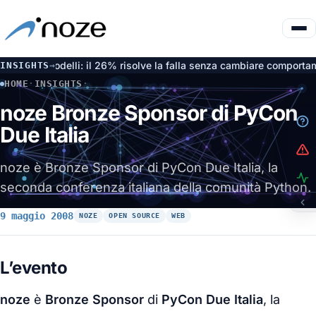
 dai modelli: il 26% risolve la falla senza cambiare comportament
INSIGHTS
→
HOME
·
INSIGHTS
·
NOZE BRONZE SPONSOR DI PYCON DUE ITALIA
noze Bronze Sponsor di PyCon
Due Italia
noze è Bronze Sponsor di PyCon Due Italia, la
seconda conferenza italiana della comunità Python.
9 maggio 2008
NOZE
OPEN SOURCE
WEB
L’evento
noze
è
Bronze Sponsor
di
PyCon Due Italia
, la