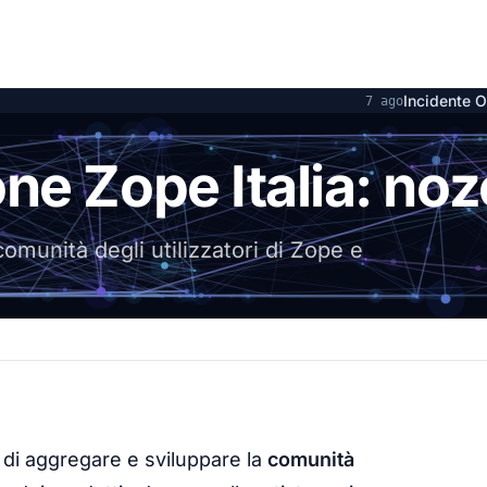
Incidente OpenAI e Hugging Fa
7 ago
RI
e Zope Italia: noze
comunità degli utilizzatori di Zope e
 di aggregare e sviluppare la
comunità