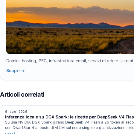
Domini, hosting, PEC, infrastruttura email, servizi di rete e siste
Scopri →
6 ago 2026
Inferenza locale su DGX Spark: le ricette per DeepSeek V4 Fl
Su una NVIDIA DGX Spark girano DeepSeek V4 Flash a 26 token al second
con DwarfStar 4 al posto di vLLM sul nodo singolo e quantizzazione ibri
stato misurato.