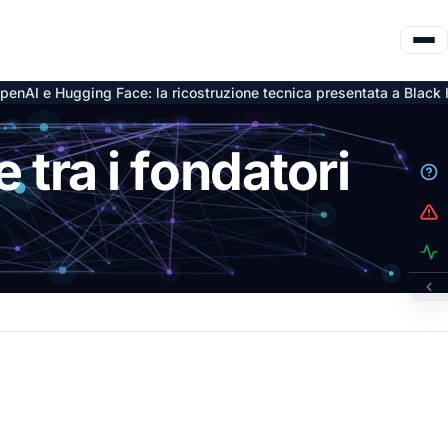
ce: la ricostruzione tecnica presentata a Black Hat
Inferenza 
6 ago
 tra i fondatori