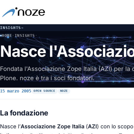
INSIGHTS
→
HOME
·
INSIGHTS
·
NASCE L'ASSOCIAZIONE ZOPE ITALIA: NOZE TRA I FONDATO
Nasce l'Associazion
Fondata l'Associazione Zope Italia (AZI) per la 
Plone. noze è tra i soci fondatori.
15 marzo 2005
OPEN SOURCE
NOZE
La fondazione
Nasce l’
Associazione Zope Italia
(
AZI
) con lo scopo