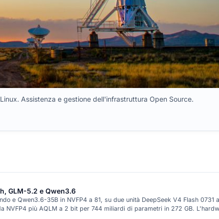
mi Linux. Assistenza e gestione dell'infrastruttura Open Source.
ash, GLM-5.2 e Qwen3.6
o e Qwen3.6-35B in NVFP4 a 81, su due unità DeepSeek V4 Flash 0731 a 82,
da NVFP4 più AQLM a 2 bit per 744 miliardi di parametri in 272 GB. L'hardw