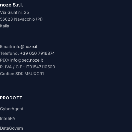
noze S.r.l.
Via Giuntini, 25
56023 Navacchio (PI)
Italia
Email:
info@noze.it
Telefono:
+39 050 7916874
PEC:
info@pec.noze.it
P. IVA / C.F.:
IT01547110500
Codice SDI:
M5UXCR1
PRODOTTI
CyberAgent
IntelliPA
DataGovern