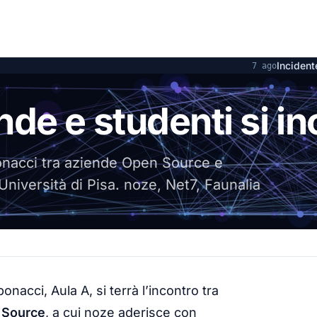
Incidente OpenAI e
7 ago
de e studenti si i
onacci tra aziende Open Source e
'Università di Pisa. noze, Net7, Faunalia
onacci, Aula A, si terrà l’incontro tra
 Source
, a cui noze aderisce con