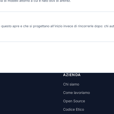
a di modelli attorno a cui è nato ds4 di antirez.
questo apre e che si progettano all'inizio invece di rincorrerle dopo: chi aut
AZIENDA
Chi siamo
Come lavoriamo
Open Source
Codice Etico