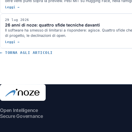
oltre venti punti sopra la preview. Pesi MIT su Hugging Face, nella famigli
Leggi →
29 lug 2026
26 anni di noze: quattro sfide tecniche davanti
Il software ha smesso di limitarsi a rispondere: agisce. Quattro sfide che 
di progetto, le declinazioni di open.
Leggi →
← TORNA AGLI ARTICOLI
Open Intelligence
Secure Governance