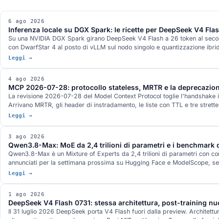
6 ago 2026
Inferenza locale su DGX Spark: le ricette per DeepSeek V4 Fl
Su una NVIDIA DGX Spark girano DeepSeek V4 Flash a 26 token al second
con DwarfStar 4 al posto di vLLM sul nodo singolo e quantizzazione ibri
stato misurato.
Leggi →
4 ago 2026
MCP 2026-07-28: protocollo stateless, MRTR e la deprecazion
La revisione 2026-07-28 del Model Context Protocol toglie l'handshake i
Arrivano MRTR, gli header di instradamento, le liste con TTL e tre strett
Leggi →
3 ago 2026
Qwen3.8-Max: MoE da 2,4 trilioni di parametri e i benchmark d
Qwen3.8-Max è un Mixture of Experts da 2,4 trilioni di parametri con con
annunciati per la settimana prossima su Hugging Face e ModelScope, senz
Leggi →
1 ago 2026
DeepSeek V4 Flash 0731: stessa architettura, post-training n
Il 31 luglio 2026 DeepSeek porta V4 Flash fuori dalla preview. Architettura