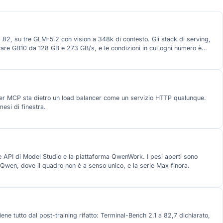
 su tre GLM-5.2 con vision a 348k di contesto. Gli stack di serving,
are GB10 da 128 GB e 273 GB/s, e le condizioni in cui ogni numero è
rver MCP sta dietro un load balancer come un servizio HTTP qualunque.
esi di finestra.
e API di Model Studio e la piattaforma QwenWork. I pesi aperti sono
Qwen, dove il quadro non è a senso unico, e la serie Max finora.
iene tutto dal post-training rifatto: Terminal-Bench 2.1 a 82,7 dichiarato,