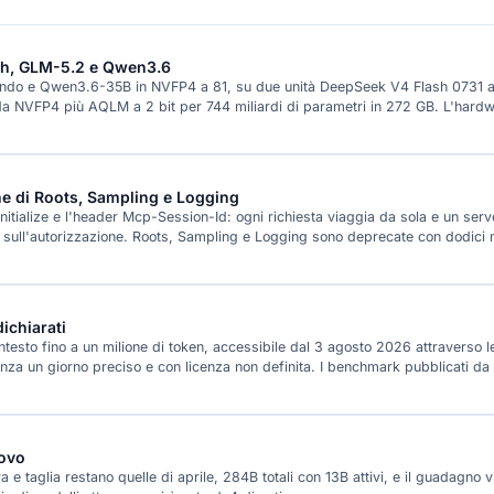
ash, GLM-5.2 e Qwen3.6
o e Qwen3.6-35B in NVFP4 a 81, su due unità DeepSeek V4 Flash 0731 a 82,
da NVFP4 più AQLM a 2 bit per 744 miliardi di parametri in 272 GB. L'hardw
e di Roots, Sampling e Logging
nitialize e l'header Mcp-Session-Id: ogni richiesta viaggia da sola e un se
e sull'autorizzazione. Roots, Sampling e Logging sono deprecate con dodici m
ichiarati
testo fino a un milione di token, accessibile dal 3 agosto 2026 attraverso l
a un giorno preciso e con licenza non definita. I benchmark pubblicati da 
uovo
 e taglia restano quelle di aprile, 284B totali con 13B attivi, e il guadagno v