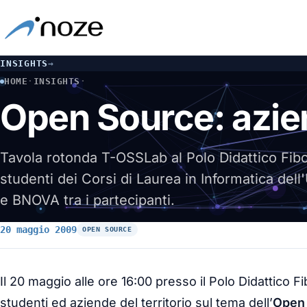
INSIGHTS
→
HOME
·
INSIGHTS
·
OPEN SOURCE: AZIENDE E STUDENTI SI INCONTRANO
Open Source: azien
Tavola rotonda T-OSSLab al Polo Didattico Fib
studenti dei Corsi di Laurea in Informatica dell
e BNOVA tra i partecipanti.
20 maggio 2009
OPEN SOURCE
Il 20 maggio alle ore 16:00 presso il Polo Didattico Fib
studenti ed aziende del territorio sul tema dell’
Open