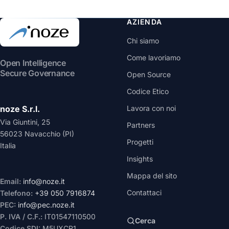
AZIENDA
Chi siamo
Come lavoriamo
Open Intelligence
Secure Governance
Open Source
Codice Etico
noze S.r.l.
Lavora con noi
Via Giuntini, 25
Partners
56023 Navacchio (PI)
Progetti
Italia
Insights
Mappa del sito
Email:
info@noze.it
Contattaci
Telefono:
+39 050 7916874
PEC:
info@pec.noze.it
P. IVA / C.F.:
IT01547110500
Cerca
Codice SDI:
M5UXCR1