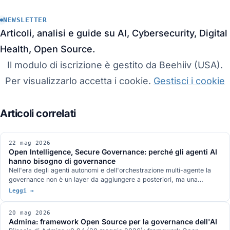
NEWSLETTER
Articoli, analisi e guide su AI, Cybersecurity, Digital
Health, Open Source.
Il modulo di iscrizione è gestito da Beehiiv (USA).
Per visualizzarlo accetta i cookie.
Gestisci i cookie
22 mag 2026
Open Intelligence, Secure Governance: perché gli agenti AI
hanno bisogno di governance
Nell'era degli agenti autonomi e dell'orchestrazione multi-agente la
governance non è un layer da aggiungere a posteriori, ma una
proprietà by design. L'apertura Open Source di Admina è la prova
Leggi →
concreta della tesi OISG.
20 mag 2026
Admina: framework Open Source per la governance dell'AI