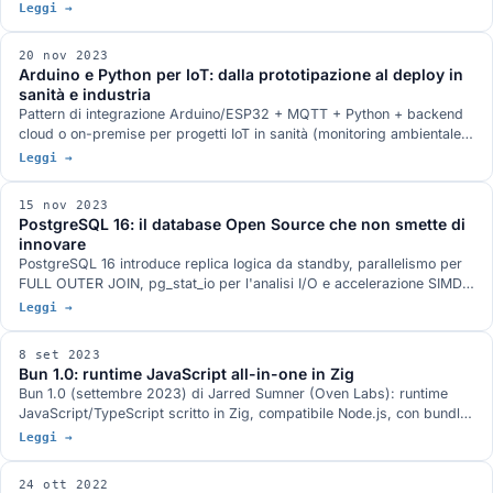
termine con architettura orizzontalmente scalabile.
Leggi →
20 nov 2023
Arduino e Python per IoT: dalla prototipazione al deploy in
sanità e industria
Pattern di integrazione Arduino/ESP32 + MQTT + Python + backend
cloud o on-premise per progetti IoT in sanità (monitoring ambientale,
telemedicina domiciliare) e industria (monitoraggio macchine,
Leggi →
predictive maintenance). L'approccio noze R&D.
15 nov 2023
PostgreSQL 16: il database Open Source che non smette di
innovare
PostgreSQL 16 introduce replica logica da standby, parallelismo per
FULL OUTER JOIN, pg_stat_io per l'analisi I/O e accelerazione SIMD.
Quasi trent'anni di evoluzione continua.
Leggi →
8 set 2023
Bun 1.0: runtime JavaScript all-in-one in Zig
Bun 1.0 (settembre 2023) di Jarred Sumner (Oven Labs): runtime
JavaScript/TypeScript scritto in Zig, compatibile Node.js, con bundler
+ package manager + test runner built-in. Performance
Leggi →
misurabilmente superiori a Node e Deno.
24 ott 2022