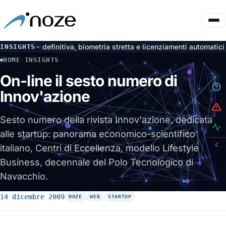
one definitiva, biometria stretta e licenziamenti automatici nulli
INSIGHTS
→
4 a
HOME
·
INSIGHTS
·
ON-LINE IL SESTO NUMERO DI INNOV'AZIONE
On-line il sesto numero di
Innov'azione
Sesto numero della rivista Innov'azione, dedicata
alle startup: panorama economico-scientifico
italiano, Centri di Eccellenza, modello Lifestyle
Business, decennale del Polo Tecnologico di
Navacchio.
14 dicembre 2009
NOZE
WEB
STARTUP