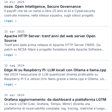
14 dic 2025
noze. Open Intelligence, Secure Governance
Il payoff che dà un nome a oltre 25 anni di AI e Cybersecurity
costruite insieme, nella stessa squadra, sugli stessi progetti.
Leggi →
15 apr 2025
Apache HTTP Server: trent'anni del web server Open
Source
Trent'anni dalla prima release di Apache HTTP Server (1995). Da
patch su NCSA httpd a progetto fondatore della Apache Software
Foundation: HTTP/2, event MPM, mod_proxy e la sfida di Nginx.
Leggi →
12 mag 2024
Edge AI su Raspberry Pi: LLM locali con Ollama e llama.cpp
Nel 2024 l'esecuzione di LLM quantizzati diventa praticabile su
Raspberry Pi 5 e Jetson Orin Nano grazie a llama.cpp e Ollama. Uso
tipico: assistenti vocali offline, sensoristica con NLP, classificazione
Leggi →
locale, RAG documentale.
15 apr 2024
Grafana aggiornamento: da dashboard a piattaforma LGTM
Lo stack LGTM (Loki, Grafana, Tempo, Mimir) diventa una
piattaforma di osservabilità completa: log, tracing, metriche a lungo