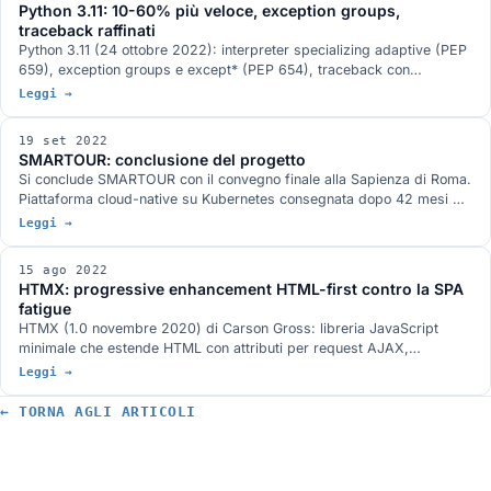
Python 3.11: 10-60% più veloce, exception groups,
traceback raffinati
Python 3.11 (24 ottobre 2022): interpreter specializing adaptive (PEP
659), exception groups e except* (PEP 654), traceback con
puntamento preciso, variadic generics (PEP 646). Il risultato
Leggi →
dell'iniziativa Faster CPython di Microsoft con Mark Shannon e Guido
van Rossum.
19 set 2022
SMARTOUR: conclusione del progetto
Si conclude SMARTOUR con il convegno finale alla Sapienza di Roma.
Piattaforma cloud-native su Kubernetes consegnata dopo 42 mesi di
attività.
Leggi →
15 ago 2022
HTMX: progressive enhancement HTML-first contro la SPA
fatigue
HTMX (1.0 novembre 2020) di Carson Gross: libreria JavaScript
minimale che estende HTML con attributi per request AJAX,
WebSocket, SSE. Ritorno al server-rendering con interattività senza
Leggi →
SPA framework.
← TORNA AGLI ARTICOLI