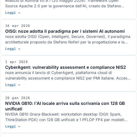
Rilascio di Admina v0.9.1 (20 maggio 2026): framework Open
Source Apache 2.0 per la governance dell'AI, creato da Stefano
Noferi e sponsorizzato da noze. SDK Python + proxy Rust, 4 domini
Leggi →
di governance, ~6µs overhead, 700+ test.
16 apr 2026
OISG: noze adotta il paradigma per i sistemi AI autonomi
noze adotta OISG (Open, Intelligent, Secure, Governed), il paradigma
architetturale proposto da Stefano Noferi per la progettazione e la
governance dei sistemi AI autonomi. Quattro pilastri interdipendenti
Leggi →
che si traducono in vantaggi concreti per prodotti, soluzioni, partner e
clienti.
1 apr 2026
CyberAgent: vulnerability assessment e compliance NIS2
noze annuncia il lancio di CyberAgent, piattaforma cloud di
vulnerability assessment e compliance NIS2 per PMI italiane. Accesso
su invito e su richiesta, poi registrazione verificata.
Leggi →
20 gen 2026
NVIDIA GB10: l'AI locale arriva sulla scrivania con 128 GB
unificati
NVIDIA GB10 Grace Blackwell: workstation desktop (DGX Spark,
ThinkStation PGX) con 128 GB unificati e 1 PFLOP FP4 per modelli
fino a 200B on-premise.
Leggi →