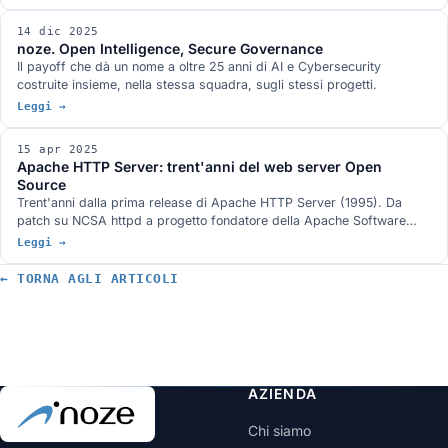
14 dic 2025
noze. Open Intelligence, Secure Governance
Il payoff che dà un nome a oltre 25 anni di AI e Cybersecurity
costruite insieme, nella stessa squadra, sugli stessi progetti.
Leggi →
15 apr 2025
Apache HTTP Server: trent'anni del web server Open
Source
Trent'anni dalla prima release di Apache HTTP Server (1995). Da
patch su NCSA httpd a progetto fondatore della Apache Software
Foundation: HTTP/2, event MPM, mod_proxy e la sfida di Nginx.
Leggi →
← TORNA AGLI ARTICOLI
AZIENDA
Chi siamo