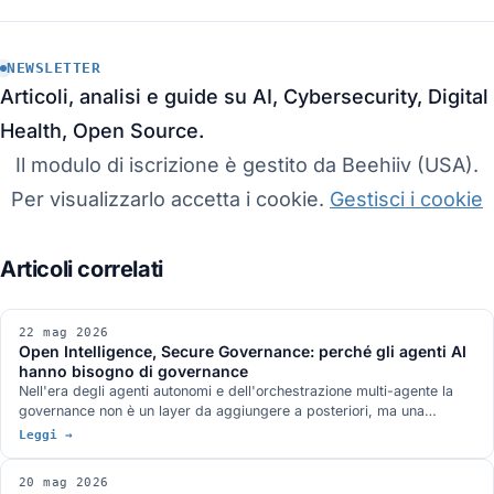
NEWSLETTER
Articoli, analisi e guide su AI, Cybersecurity, Digital
Health, Open Source.
Il modulo di iscrizione è gestito da Beehiiv (USA).
Per visualizzarlo accetta i cookie.
Gestisci i cookie
22 mag 2026
Open Intelligence, Secure Governance: perché gli agenti AI
hanno bisogno di governance
Nell'era degli agenti autonomi e dell'orchestrazione multi-agente la
governance non è un layer da aggiungere a posteriori, ma una
proprietà by design. L'apertura Open Source di Admina è la prova
Leggi →
concreta della tesi OISG.
20 mag 2026