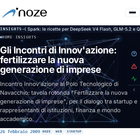
e su DGX Spark: le ricette per DeepSeek V4 Flash, GLM-5.2 e Qwen
INSIGHTS
→
HOME
·
INSIGHTS
·
GLI INCONTRI DI INNOV'AZIONE: FERTILIZZARE LA NUOVA 
Gli Incontri di Innov'azione:
fertilizzare la nuova
generazione di imprese
Incontro Innov'azione al Polo Tecnologico di
Navacchio: tavola rotonda "Fertilizzare la nuova
generazione di imprese", per il dialogo tra startup e
rappresentanti di istituzioni, finanza e mondo
accademico.
26 febbraio 2009
NOZE
WEB
STARTUP