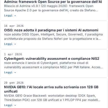
Admina: framework Open Source per la governance dell'AI
Rilascio di Admina v0.9.1 (20 maggio 2026): framework Open
Source Apache 2.0 per la governance dell'AI, creato da Stefano
Noferi e sponsorizzato da noze. SDK Python + proxy Rust, 4 domini
Leggi →
di governance, ~6µs overhead, 700+ test.
16 apr 2026
OISG: noze adotta il paradigma per i sistemi AI autonomi
noze adotta OISG (Open, Intelligent, Secure, Governed), il paradigma
architetturale proposto da Stefano Noferi per la progettazione e la
governance dei sistemi AI autonomi. Quattro pilastri interdipendenti
Leggi →
che si traducono in vantaggi concreti per prodotti, soluzioni, partner e
clienti.
1 apr 2026
CyberAgent: vulnerability assessment e compliance NIS2
noze annuncia il lancio di CyberAgent, piattaforma cloud di
vulnerability assessment e compliance NIS2 per PMI italiane. Accesso
su invito e su richiesta, poi registrazione verificata.
Leggi →
20 gen 2026
NVIDIA GB10: l'AI locale arriva sulla scrivania con 128 GB
unificati
NVIDIA GB10 Grace Blackwell: workstation desktop (DGX Spark,
ThinkStation PGX) con 128 GB unificati e 1 PFLOP FP4 per modelli
fino a 200B on-premise.
Leggi →