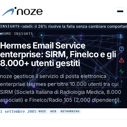
e dai modelli: il 26% risolve la falla senza cambiare comportamen
INSIGHTS
→
HOME
·
INSIGHTS
·
HERMES EMAIL SERVICE ENTERPRISE: SIRM, FINELCO E GLI
Hermes Email Service
enterprise: SIRM, Finelco e gli
8.000+ utenti gestiti
noze gestisce il servizio di posta elettronica
enterprise Hermes per oltre 10.000 utenti tra cui
SIRM (Società Italiana di Radiologia Medica, 8.000
associati) e Finelco/Radio 105 (2.000 dipendenti).
1 settembre 2005
NOZE
WEB
NETWORKING