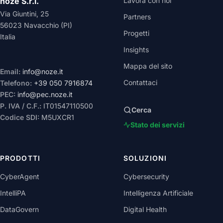
noze S.r.l.
Lavora con noi
Via Giuntini, 25
Partners
56023 Navacchio (PI)
Progetti
Italia
Insights
Mappa del sito
Email:
info@noze.it
Contattaci
Telefono:
+39 050 7916874
PEC:
info@pec.noze.it
P. IVA / C.F.:
IT01547110500
Cerca
Codice SDI:
M5UXCR1
Stato dei servizi
PRODOTTI
SOLUZIONI
CyberAgent
Cybersecurity
IntelliPA
Intelligenza Artificiale
DataGovern
Digital Health