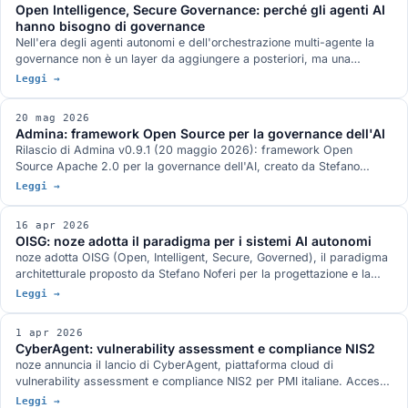
Open Intelligence, Secure Governance: perché gli agenti AI
hanno bisogno di governance
Nell'era degli agenti autonomi e dell'orchestrazione multi-agente la
governance non è un layer da aggiungere a posteriori, ma una
proprietà by design. L'apertura Open Source di Admina è la prova
Leggi →
concreta della tesi OISG.
20 mag 2026
Admina: framework Open Source per la governance dell'AI
Rilascio di Admina v0.9.1 (20 maggio 2026): framework Open
Source Apache 2.0 per la governance dell'AI, creato da Stefano
Noferi e sponsorizzato da noze. SDK Python + proxy Rust, 4 domini
Leggi →
di governance, ~6µs overhead, 700+ test.
16 apr 2026
OISG: noze adotta il paradigma per i sistemi AI autonomi
noze adotta OISG (Open, Intelligent, Secure, Governed), il paradigma
architetturale proposto da Stefano Noferi per la progettazione e la
governance dei sistemi AI autonomi. Quattro pilastri interdipendenti
Leggi →
che si traducono in vantaggi concreti per prodotti, soluzioni, partner e
clienti.
1 apr 2026
CyberAgent: vulnerability assessment e compliance NIS2
noze annuncia il lancio di CyberAgent, piattaforma cloud di
vulnerability assessment e compliance NIS2 per PMI italiane. Accesso
su invito e su richiesta, poi registrazione verificata.
Leggi →