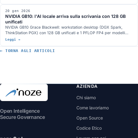
20 gen 2026
NVIDIA GB10: l'AI locale arriva sulla scrivania con 128 GB
unificati
NVIDIA GB10 Grace Blackwell: workstation desktop (DGX Spark,
ThinkStation PGX) con 128 GB unificati e 1 PFLOP FP4 per modelli
fino a 200B on-premise.
Leggi →
← TORNA AGLI ARTICOLI
AZIENDA
Chi siamo
Come lavoriamo
Open Intelligence
Secure Governance
Open Source
Codice Etico