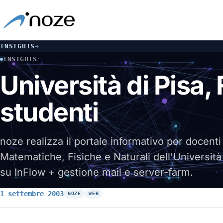
INSIGHTS
→
INSIGHTS
·
UNIVERSITÀ DI PISA, FACOLTÀ SMFN: PORTALE DOCENTI E 
Università di Pisa,
studenti
noze realizza il portale informativo per docenti
Matematiche, Fisiche e Naturali dell'Università
su InFlow + gestione mail e server-farm.
1 settembre 2003
NOZE
WEB