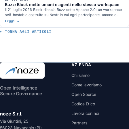
Buzz: Block mette umani e agenti nello stesso workspace
Il 21 luglio 2026 Block rilascia Buzz sotto Apache 2.0: un workspace
self-hostable costruito su Nostr in cui ogni partecipante, umano o
agente, possiede la propria chiave. Come funziona, dove si colloca
Leggi →
rispetto a goose, Centaur e Claude Tag, cosa manca ancora.
← TORNA AGLI ARTICOLI
AZIENDA
Chi siamo
Come lavoriamo
Open Intelligence
Secure Governance
Open Source
Codice Etico
noze S.r.l.
Lavora con noi
Via Giuntini, 25
Partners
56023 Navacchio (PI)