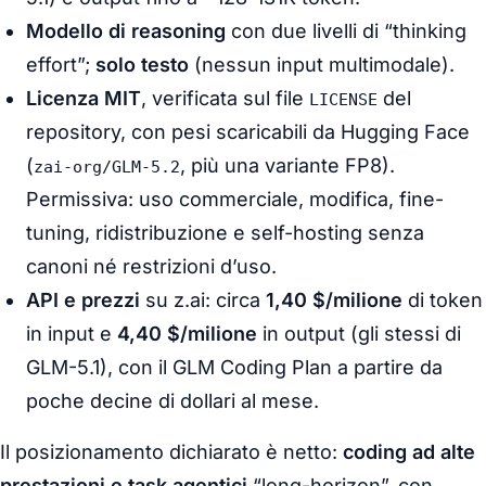
Modello di reasoning
con due livelli di “thinking
effort”;
solo testo
(nessun input multimodale).
Licenza MIT
, verificata sul file
del
LICENSE
repository, con pesi scaricabili da Hugging Face
(
, più una variante FP8).
zai-org/GLM-5.2
Permissiva: uso commerciale, modifica, fine-
tuning, ridistribuzione e self-hosting senza
canoni né restrizioni d’uso.
API e prezzi
su z.ai: circa
1,40 $/milione
di token
in input e
4,40 $/milione
in output (gli stessi di
GLM-5.1), con il GLM Coding Plan a partire da
poche decine di dollari al mese.
Il posizionamento dichiarato è netto:
coding ad alte
prestazioni e task agentici
“long-horizon”, con