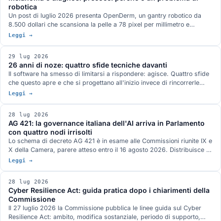
robotica
Un post di luglio 2026 presenta OpenDerm, un gantry robotico da
8.500 dollari che scansiona la pelle a 78 pixel per millimetro e
sostiene che il collo di bottiglia della diagnosi precoce non è il
Leggi →
classificatore ma l'acquisizione dell'immagine. Tre casi documentati
dicono la stessa cosa: la Thailandia del 2019, le marcature
29 lug 2026
chirurgiche in dermoscopia, il primo software AI approvato per
26 anni di noze: quattro sfide tecniche davanti
guidare un ecografo.
Il software ha smesso di limitarsi a rispondere: agisce. Quattro sfide
che questo apre e che si progettano all'inizio invece di rincorrerle
dopo: chi autorizza gli agenti, portare il modello al dato, la conformità
Leggi →
come specifica di progetto, le declinazioni di open.
28 lug 2026
AG 421: la governance italiana dell'AI arriva in Parlamento
con quattro nodi irrisolti
Lo schema di decreto AG 421 è in esame alle Commissioni riunite IX e
X della Camera, parere atteso entro il 16 agosto 2026. Distribuisce i
poteri fra sei autorità e disciplina formazione, lavoro, sanità,
Leggi →
professioni e PA. Le audizioni hanno segnalato quattro rischi aperti e
nel frattempo l'AI Act a cui il decreto si adegua è stato modificato il
28 lug 2026
24 luglio.
Cyber Resilience Act: guida pratica dopo i chiarimenti della
Commissione
Il 27 luglio 2026 la Commissione pubblica le linee guida sul Cyber
Resilience Act: ambito, modifica sostanziale, periodo di supporto,