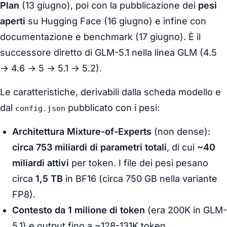
Plan
(13 giugno), poi con la pubblicazione dei
pesi
aperti
su Hugging Face (16 giugno) e infine con
documentazione e benchmark (17 giugno). È il
successore diretto di GLM-5.1 nella linea GLM (4.5
→ 4.6 → 5 → 5.1 → 5.2).
Le caratteristiche, derivabili dalla scheda modello e
dal
pubblicato con i pesi:
config.json
Architettura Mixture-of-Experts
(non
dense
):
circa 753 miliardi di parametri totali
, di cui
~40
miliardi attivi
per token. I file dei pesi pesano
circa
1,5 TB
in BF16 (circa 750 GB nella variante
FP8).
Contesto da 1 milione di token
(era 200K in GLM-
5.1) e output fino a ~128-131K token.