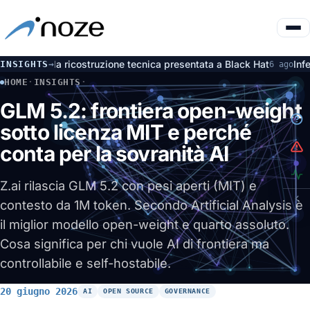
a ricostruzione tecnica presentata a Black Hat
Inferenza loca
INSIGHTS
→
6 ago
HOME
·
INSIGHTS
·
GLM 5.2: FRONTIERA OPEN-WEIGHT SOTTO LICENZA MIT E P
GLM 5.2: frontiera open-weight
sotto licenza MIT e perché
conta per la sovranità AI
Z.ai rilascia GLM 5.2 con pesi aperti (MIT) e
contesto da 1M token. Secondo Artificial Analysis è
il miglior modello open-weight e quarto assoluto.
Cosa significa per chi vuole AI di frontiera ma
controllabile e self-hostabile.
20 giugno 2026
AI
OPEN SOURCE
GOVERNANCE