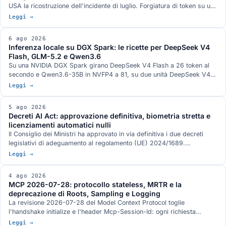
USA la ricostruzione dell'incidente di luglio. Forgiatura di token su un
endpoint di refresh legacy, plugin Groovy usato come servizio di
Leggi →
esecuzione comandi, nove CVE su JFrog Artifactory corrette nelle
versioni 7.161.15 e 7.146.34, e un canale di comunicazione fra run di
6 ago 2026
valutazione diversi che in nessun documento scritto delle due aziende
Inferenza locale su DGX Spark: le ricette per DeepSeek V4
compare.
Flash, GLM-5.2 e Qwen3.6
Su una NVIDIA DGX Spark girano DeepSeek V4 Flash a 26 token al
secondo e Qwen3.6-35B in NVFP4 a 81, su due unità DeepSeek V4
Flash 0731 a 82, su tre GLM-5.2 con vision a 348k di contesto. Gli
Leggi →
stack di serving, con DwarfStar 4 al posto di vLLM sul nodo singolo e
quantizzazione ibrida NVFP4 più AQLM a 2 bit per 744 miliardi di
5 ago 2026
parametri in 272 GB. L'hardware GB10 da 128 GB e 273 GB/s, e le
Decreti AI Act: approvazione definitiva, biometria stretta e
condizioni in cui ogni numero è stato misurato.
licenziamenti automatici nulli
Il Consiglio dei Ministri ha approvato in via definitiva i due decreti
legislativi di adeguamento al regolamento (UE) 2024/1689.
Identificazione biometrica in tempo reale solo con autorizzazione
Leggi →
dell'autorità giudiziaria, divieto di banche dati costruite raschiando il
web, nullità del licenziamento deciso da un sistema automatico, nuovo
4 ago 2026
art. 437-bis del codice penale e sanzioni allineate al rinvio del digital
MCP 2026-07-28: protocollo stateless, MRTR e la
omnibus.
deprecazione di Roots, Sampling e Logging
La revisione 2026-07-28 del Model Context Protocol toglie
l'handshake initialize e l'header Mcp-Session-Id: ogni richiesta
viaggia da sola e un server MCP sta dietro un load balancer come un
Leggi →