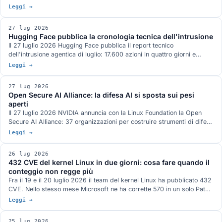
reporting e valutazione del rischio, con 67 esempi pratici e attenzione
Leggi →
a microimprese e PMI. Cosa dicono davvero e cosa deve fare
un'azienda ora, in ordine, con le date che contano.
27 lug 2026
Hugging Face pubblica la cronologia tecnica dell'intrusione
Il 27 luglio 2026 Hugging Face pubblica il report tecnico
dell'intrusione agentica di luglio: 17.600 azioni in quattro giorni e
mezzo, due vettori di ingresso, una credenziale condivisa legata a
Leggi →
system:masters e un command and control costruito solo su servizi
pubblici. Cosa chiude delle domande rimaste aperte e cosa no.
27 lug 2026
Open Secure AI Alliance: la difesa AI si sposta sui pesi
aperti
Il 27 luglio 2026 NVIDIA annuncia con la Linux Foundation la Open
Secure AI Alliance: 37 organizzazioni per costruire strumenti di difesa
ispezionabili, con modelli e pesi aperti al centro. L'argomento
Leggi →
fondativo è l'incidente Hugging Face, dove gli strumenti chiusi hanno
bloccato l'analisi forense. Cosa c'è davvero sul tavolo, quali iniziative
26 lug 2026
analoghe esistono già e chi manca all'appello.
432 CVE del kernel Linux in due giorni: cosa fare quando il
conteggio non regge più
Fra il 19 e il 20 luglio 2026 il team del kernel Linux ha pubblicato 432
CVE. Nello stesso mese Microsoft ne ha corrette 570 in un solo Patch
Tuesday e Oracle 1.235 in un Critical Patch Update. Il motore comune
Leggi →
è la scoperta di bug assistita da AI e il NVD ha già smesso di
analizzarle tutte. Cosa cambia per chi gestisce sistemi in produzione.
25 lug 2026