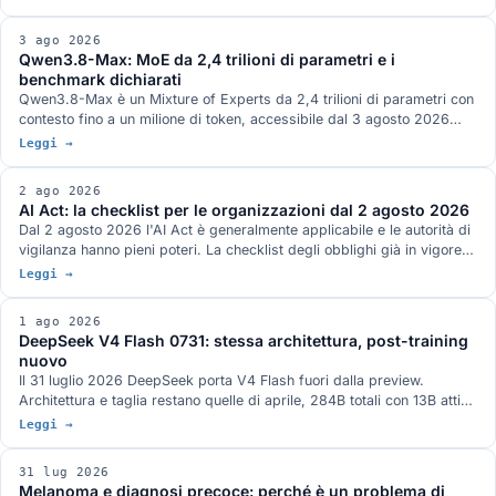
servizio HTTP qualunque. Arrivano MRTR, gli header di
instradamento, le liste con TTL e tre strette sull'autorizzazione. Roots,
3 ago 2026
Sampling e Logging sono deprecate con dodici mesi di finestra.
Qwen3.8-Max: MoE da 2,4 trilioni di parametri e i
benchmark dichiarati
Qwen3.8-Max è un Mixture of Experts da 2,4 trilioni di parametri con
contesto fino a un milione di token, accessibile dal 3 agosto 2026
attraverso le API di Model Studio e la piattaforma QwenWork. I pesi
Leggi →
aperti sono annunciati per la settimana prossima su Hugging Face e
ModelScope, senza un giorno preciso e con licenza non definita. I
2 ago 2026
benchmark pubblicati da Qwen, dove il quadro non è a senso unico, e
AI Act: la checklist per le organizzazioni dal 2 agosto 2026
la serie Max finora.
Dal 2 agosto 2026 l'AI Act è generalmente applicabile e le autorità di
vigilanza hanno pieni poteri. La checklist degli obblighi già in vigore
per chi fornisce e chi usa sistemi AI, quelli rinviati dal Digital Omnibus
Leggi →
e cosa serve avere pronto.
1 ago 2026
DeepSeek V4 Flash 0731: stessa architettura, post-training
nuovo
Il 31 luglio 2026 DeepSeek porta V4 Flash fuori dalla preview.
Architettura e taglia restano quelle di aprile, 284B totali con 13B attivi,
e il guadagno viene tutto dal post-training rifatto: Terminal-Bench 2.1
Leggi →
a 82,7 dichiarato, oltre venti punti sopra la preview. Pesi MIT su
Hugging Face, nella famiglia di modelli attorno a cui è nato ds4 di
31 lug 2026
antirez.
Melanoma e diagnosi precoce: perché è un problema di