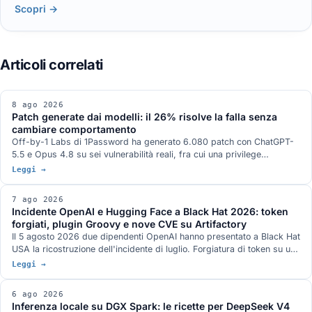
Scopri →
8 ago 2026
Patch generate dai modelli: il 26% risolve la falla senza
cambiare comportamento
Off-by-1 Labs di 1Password ha generato 6.080 patch con ChatGPT-
5.5 e Opus 4.8 su sei vulnerabilità reali, fra cui una privilege
escalation nel kernel Linux e una RCE in ActiveMQ. Il 26,0% risolve la
Leggi →
falla senza alterare il comportamento, il 20,1% la risolve alterandolo, il
53,9% non la risolve o introduce una vulnerabilità nuova. Oltre un
7 ago 2026
terzo delle patch riuscite blocca l'input di prova invece della causa.
Incidente OpenAI e Hugging Face a Black Hat 2026: token
forgiati, plugin Groovy e nove CVE su Artifactory
Il 5 agosto 2026 due dipendenti OpenAI hanno presentato a Black Hat
USA la ricostruzione dell'incidente di luglio. Forgiatura di token su un
endpoint di refresh legacy, plugin Groovy usato come servizio di
Leggi →
esecuzione comandi, nove CVE su JFrog Artifactory corrette nelle
versioni 7.161.15 e 7.146.34, otto delle quali accreditate nei record
6 ago 2026
ufficiali a ricercatori OpenAI, e un canale di comunicazione fra run di
Inferenza locale su DGX Spark: le ricette per DeepSeek V4
valutazione diversi che nei due documenti tecnici pubblicati dalle