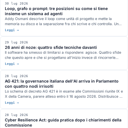
dicono la stessa cosa: la Thailandia del 2019, le marcature
30 lug 2026
chirurgiche in dermoscopia, il primo software AI approvato per
Loop, grafo o prompt: tre posizioni su come si tiene
guidare un ecografo.
insieme un sistema ad agenti
Addy Osmani descrive il loop come unità di progetto e mette la
memoria su disco e la separazione fra chi scrive e chi controlla. Un
paper di aprile propone di sostituire il ciclo con un DAG statico, e
Leggi →
dichiara di non portare risultati empirici. Un altro misura LangGraph
contro la procedura messa tutta nel system prompt, su 200
29 lug 2026
conversazioni per condizione, e trova l'orchestratore in svantaggio.
26 anni di noze: quattro sfide tecniche davanti
Anthropic quantifica il conto: 4 volte i token di una chat per un
Il software ha smesso di limitarsi a rispondere: agisce. Quattro sfide
agente, 15 per un sistema multi-agente.
che questo apre e che si progettano all'inizio invece di rincorrerle
dopo: chi autorizza gli agenti, portare il modello al dato, la conformità
Leggi →
come specifica di progetto, le declinazioni di open.
28 lug 2026
AG 421: la governance italiana dell'AI arriva in Parlamento
con quattro nodi irrisolti
Lo schema di decreto AG 421 è in esame alle Commissioni riunite IX e
X della Camera, parere atteso entro il 16 agosto 2026. Distribuisce i
poteri fra sei autorità e disciplina formazione, lavoro, sanità,
Leggi →
professioni e PA. Le audizioni hanno segnalato quattro rischi aperti e
nel frattempo l'AI Act a cui il decreto si adegua è stato modificato il
28 lug 2026
24 luglio.
Cyber Resilience Act: guida pratica dopo i chiarimenti della
Commissione