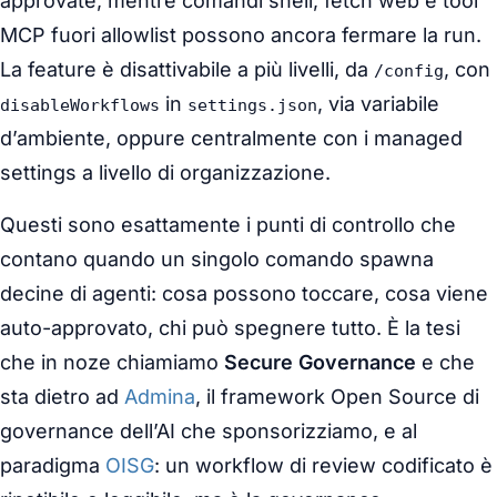
approvate, mentre comandi shell, fetch web e tool
MCP fuori allowlist possono ancora fermare la run.
La feature è disattivabile a più livelli, da
, con
/config
in
, via variabile
disableWorkflows
settings.json
d’ambiente, oppure centralmente con i managed
settings a livello di organizzazione.
Questi sono esattamente i punti di controllo che
contano quando un singolo comando spawna
decine di agenti: cosa possono toccare, cosa viene
auto-approvato, chi può spegnere tutto. È la tesi
che in noze chiamiamo
Secure Governance
e che
sta dietro ad
Admina
, il framework Open Source di
governance dell’AI che sponsorizziamo, e al
paradigma
OISG
: un workflow di review codificato è