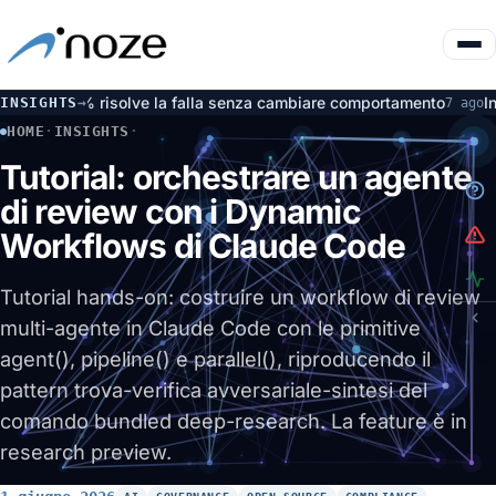
6% risolve la falla senza cambiare comportamento
Incidente Ope
INSIGHTS
→
7 ago
HOME
·
INSIGHTS
·
TUTORIAL: ORCHESTRARE UN AGENTE DI REVIEW CON I DYNA
Tutorial: orchestrare un agente
di review con i Dynamic
Workflows di Claude Code
Tutorial hands-on: costruire un workflow di review
multi-agente in Claude Code con le primitive
agent(), pipeline() e parallel(), riproducendo il
pattern trova-verifica avversariale-sintesi del
comando bundled deep-research. La feature è in
research preview.