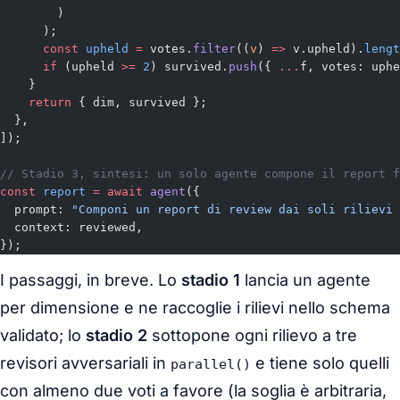
        )
      );
      const
 upheld
 =
 votes.
filter
((
v
) 
=>
 v.upheld).
lengt
      if
 (upheld 
>=
 2
) survived.
push
({ 
...
f, votes: uphe
    }
    return
 { dim, survived };
  },
]);
// Stadio 3, sintesi: un solo agente compone il report f
const
 report
 =
 await
 agent
({
  prompt: 
"Componi un report di review dai soli rilievi 
  context: reviewed,
});
I passaggi, in breve. Lo
stadio 1
lancia un agente
per dimensione e ne raccoglie i rilievi nello schema
validato; lo
stadio 2
sottopone ogni rilievo a tre
revisori avversariali in
e tiene solo quelli
parallel()
con almeno due voti a favore (la soglia è arbitraria,