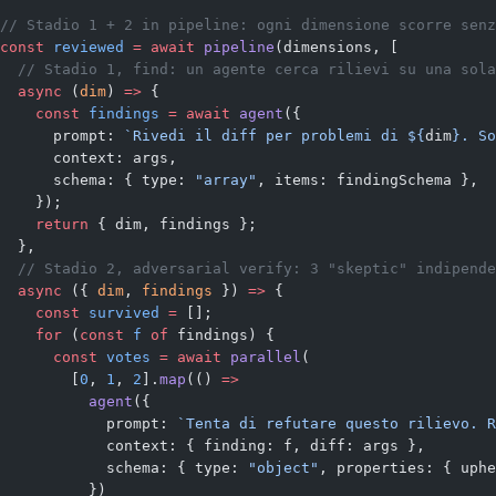
// Stadio 1 + 2 in pipeline: ogni dimensione scorre senz
const
 reviewed
 =
 await
 pipeline
(dimensions, [
  // Stadio 1, find: un agente cerca rilievi su una sola
  async
 (
dim
) 
=>
 {
    const
 findings
 =
 await
 agent
({
      prompt: 
`Rivedi il diff per problemi di ${
dim
}. So
      context: args,
      schema: { type: 
"array"
, items: findingSchema },
    });
    return
 { dim, findings };
  },
  // Stadio 2, adversarial verify: 3 "skeptic" indipende
  async
 ({ 
dim
, 
findings
 }) 
=>
 {
    const
 survived
 =
 [];
    for
 (
const
 f
 of
 findings) {
      const
 votes
 =
 await
 parallel
(
        [
0
, 
1
, 
2
].
map
(() 
=>
          agent
({
            prompt: 
`Tenta di refutare questo rilievo. R
            context: { finding: f, diff: args },
            schema: { type: 
"object"
, properties: { uphe
          })