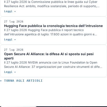
Il 27 luglio 2026 la Commissione pubblica le linee guida sul Cyber
Resilience Act: ambito, modifica sostanziale, periodo di supporto,
reporting e valutazione del rischio, con 67 esempi pratici e attenzione
Leggi →
a microimprese e PMI. Cosa dicono davvero e cosa deve fare
un'azienda ora, in ordine, con le date che contano.
27 lug 2026
Hugging Face pubblica la cronologia tecnica dell'intrusione
Il 27 luglio 2026 Hugging Face pubblica il report tecnico
dell'intrusione agentica di luglio: 17.600 azioni in quattro giorni e
mezzo, due vettori di ingresso, una credenziale condivisa legata a
Leggi →
system:masters e un command and control costruito solo su servizi
pubblici. Cosa chiude delle domande rimaste aperte e cosa no.
27 lug 2026
Open Secure AI Alliance: la difesa AI si sposta sui pesi
aperti
Il 27 luglio 2026 NVIDIA annuncia con la Linux Foundation la Open
Secure AI Alliance: 37 organizzazioni per costruire strumenti di difesa
ispezionabili, con modelli e pesi aperti al centro. L'argomento
Leggi →
fondativo è l'incidente Hugging Face, dove gli strumenti chiusi hanno
bloccato l'analisi forense. Cosa c'è davvero sul tavolo, quali iniziative
← TORNA AGLI ARTICOLI
analoghe esistono già e chi manca all'appello.