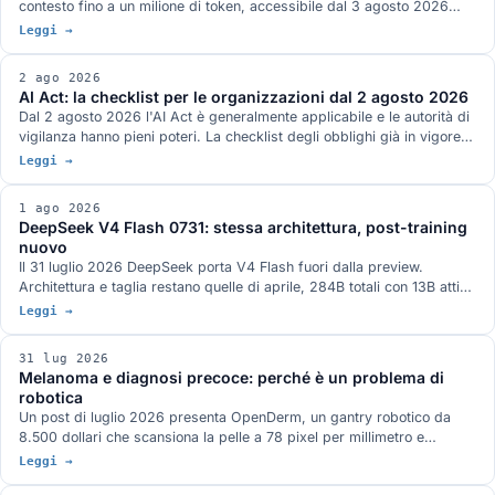
contesto fino a un milione di token, accessibile dal 3 agosto 2026
attraverso le API di Model Studio e la piattaforma QwenWork. I pesi
Leggi →
aperti sono annunciati per la settimana prossima su Hugging Face e
ModelScope, senza un giorno preciso e con licenza non definita. I
2 ago 2026
benchmark pubblicati da Qwen, dove il quadro non è a senso unico, e
AI Act: la checklist per le organizzazioni dal 2 agosto 2026
la serie Max finora.
Dal 2 agosto 2026 l'AI Act è generalmente applicabile e le autorità di
vigilanza hanno pieni poteri. La checklist degli obblighi già in vigore
per chi fornisce e chi usa sistemi AI, quelli rinviati dal Digital Omnibus
Leggi →
e cosa serve avere pronto.
1 ago 2026
DeepSeek V4 Flash 0731: stessa architettura, post-training
nuovo
Il 31 luglio 2026 DeepSeek porta V4 Flash fuori dalla preview.
Architettura e taglia restano quelle di aprile, 284B totali con 13B attivi,
e il guadagno viene tutto dal post-training rifatto: Terminal-Bench 2.1
Leggi →
a 82,7 dichiarato, oltre venti punti sopra la preview. Pesi MIT su
Hugging Face, nella famiglia di modelli attorno a cui è nato ds4 di
31 lug 2026
antirez.
Melanoma e diagnosi precoce: perché è un problema di
robotica
Un post di luglio 2026 presenta OpenDerm, un gantry robotico da
8.500 dollari che scansiona la pelle a 78 pixel per millimetro e
sostiene che il collo di bottiglia della diagnosi precoce non è il
Leggi →
classificatore ma l'acquisizione dell'immagine. Tre casi documentati