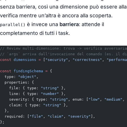
senza barriera
, così una dimensione può essere alla
verifica mentre un’altra è ancora alla scoperta.
è invece una
barriera
: attende il
parallel()
completamento di tutti i task.
// Review multi-dimensione: trova -> verifica avversaria
// `args` arriva dall'invocazione del comando (es. il di
const
 dimensions
 =
 [
"security"
, 
"correctness"
, 
"performa
const
 findingSchema
 =
 {
  type: 
"object"
,
  properties: {
    file: { type: 
"string"
 },
    line: { type: 
"number"
 },
    severity: { type: 
"string"
, enum: [
"low"
, 
"medium"
, 
    claim: { type: 
"string"
 },
  },
  required: [
"file"
, 
"claim"
, 
"severity"
],
};