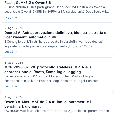
Flash, GLM-5.2 e Qwen3.6
aziende non compare.
Su una NVIDIA DGX Spark girano DeepSeek V4 Flash a 26 token al
secondo e Qwen3.6-35B in NVFP4 a 81, su due unità DeepSeek V4
Flash 0731 a 82, su tre GLM-5.2 con vision a 348k di contesto. Gli
Leggi →
stack di serving, con DwarfStar 4 al posto di vLLM sul nodo singolo e
quantizzazione ibrida NVFP4 più AQLM a 2 bit per 744 miliardi di
5 ago 2026
parametri in 272 GB. L'hardware GB10 da 128 GB e 273 GB/s, e le
Decreti AI Act: approvazione definitiva, biometria stretta e
condizioni in cui ogni numero è stato misurato.
licenziamenti automatici nulli
Il Consiglio dei Ministri ha approvato in via definitiva i due decreti
legislativi di adeguamento al regolamento (UE) 2024/1689.
Identificazione biometrica in tempo reale solo con autorizzazione
Leggi →
dell'autorità giudiziaria, divieto di banche dati costruite raschiando il
web, nullità del licenziamento deciso da un sistema automatico, nuovo
4 ago 2026
art. 437-bis del codice penale e sanzioni allineate al rinvio del digital
MCP 2026-07-28: protocollo stateless, MRTR e la
omnibus.
deprecazione di Roots, Sampling e Logging
La revisione 2026-07-28 del Model Context Protocol toglie
l'handshake initialize e l'header Mcp-Session-Id: ogni richiesta
viaggia da sola e un server MCP sta dietro un load balancer come un
Leggi →
servizio HTTP qualunque. Arrivano MRTR, gli header di
instradamento, le liste con TTL e tre strette sull'autorizzazione. Roots,
3 ago 2026
Sampling e Logging sono deprecate con dodici mesi di finestra.
Qwen3.8-Max: MoE da 2,4 trilioni di parametri e i
benchmark dichiarati
Qwen3.8-Max è un Mixture of Experts da 2,4 trilioni di parametri con