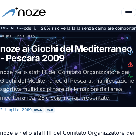
te dai modelli: il 26% risolve la falla senza cambiare comportamen
INSIGHTS
→
HOME
·
INSIGHTS
·
NOZE AI GIOCHI DEL MEDITERRANEO - PESCARA 2009
noze ai Giochi del Mediterraneo
- Pescara 2009
noze nello staff IT del Comitato Organizzatore dei
Giochi del Mediterraneo di Pescara: manifestazione
sportiva multidisciplinare delle nazioni dell'area
mediterranea, 28 discipline rappresentate.
3 luglio 2009
NOZE
WEB
noze è nello
staff IT
del Comitato Organizzatore dei