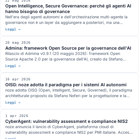
22 mag 2026
Open Intelligence, Secure Governance: perché gli agenti AI
hanno bisogno di governance
Nell'era degli agenti autonomi e dell'orchestrazione multi-agente la
governance non è un layer da aggiungere a posteriori, ma una
proprietà by design. L'apertura Open Source di Admina è la prova
Leggi →
concreta della tesi OISG.
20 mag 2026
Admina: framework Open Source per la governance dell'AI
Rilascio di Admina v0.9.1 (20 maggio 2026): framework Open
Source Apache 2.0 per la governance dell'AI, creato da Stefano
Noferi e sponsorizzato da noze. SDK Python + proxy Rust, 4 domini
Leggi →
di governance, ~6µs overhead, 700+ test.
16 apr 2026
OISG: noze adotta il paradigma per i sistemi AI autonomi
noze adotta OISG (Open, Intelligent, Secure, Governed), il paradigma
architetturale proposto da Stefano Noferi per la progettazione e la
governance dei sistemi AI autonomi. Quattro pilastri interdipendenti
Leggi →
che si traducono in vantaggi concreti per prodotti, soluzioni, partner e
clienti.
1 apr 2026
CyberAgent: vulnerability assessment e compliance NIS2
noze annuncia il lancio di CyberAgent, piattaforma cloud di
vulnerability assessment e compliance NIS2 per PMI italiane. Accesso
su invito e su richiesta, poi registrazione verificata.