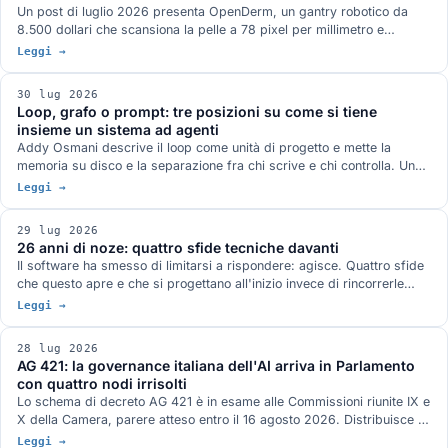
Un post di luglio 2026 presenta OpenDerm, un gantry robotico da
8.500 dollari che scansiona la pelle a 78 pixel per millimetro e
sostiene che il collo di bottiglia della diagnosi precoce non è il
Leggi →
classificatore ma l'acquisizione dell'immagine. Tre casi documentati
dicono la stessa cosa: la Thailandia del 2019, le marcature
30 lug 2026
chirurgiche in dermoscopia, il primo software AI approvato per
Loop, grafo o prompt: tre posizioni su come si tiene
guidare un ecografo.
insieme un sistema ad agenti
Addy Osmani descrive il loop come unità di progetto e mette la
memoria su disco e la separazione fra chi scrive e chi controlla. Un
paper di aprile propone di sostituire il ciclo con un DAG statico, e
Leggi →
dichiara di non portare risultati empirici. Un altro misura LangGraph
contro la procedura messa tutta nel system prompt, su 200
29 lug 2026
conversazioni per condizione, e trova l'orchestratore in svantaggio.
26 anni di noze: quattro sfide tecniche davanti
Anthropic quantifica il conto: 4 volte i token di una chat per un
Il software ha smesso di limitarsi a rispondere: agisce. Quattro sfide
agente, 15 per un sistema multi-agente.
che questo apre e che si progettano all'inizio invece di rincorrerle
dopo: chi autorizza gli agenti, portare il modello al dato, la conformità
Leggi →
come specifica di progetto, le declinazioni di open.
28 lug 2026
AG 421: la governance italiana dell'AI arriva in Parlamento
con quattro nodi irrisolti
Lo schema di decreto AG 421 è in esame alle Commissioni riunite IX e
X della Camera, parere atteso entro il 16 agosto 2026. Distribuisce i
poteri fra sei autorità e disciplina formazione, lavoro, sanità,
Leggi →