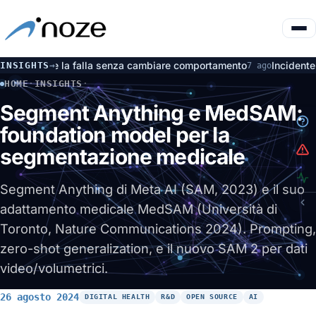
 falla senza cambiare comportamento
Incidente OpenAI e Huggin
INSIGHTS
→
7 ago
HOME
·
INSIGHTS
·
SEGMENT ANYTHING E MEDSAM: FOUNDATION MODEL PER LA S
Segment Anything e MedSAM:
foundation model per la
segmentazione medicale
Segment Anything di Meta AI (SAM, 2023) e il suo
adattamento medicale MedSAM (Università di
Toronto, Nature Communications 2024). Prompting,
zero-shot generalization, e il nuovo SAM 2 per dati
video/volumetrici.
26 agosto 2024
DIGITAL HEALTH
R&D
OPEN SOURCE
AI