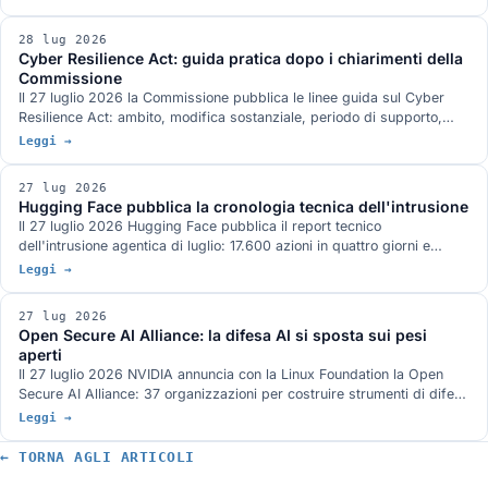
professioni e PA. Le audizioni hanno segnalato quattro rischi aperti e
nel frattempo l'AI Act a cui il decreto si adegua è stato modificato il
28 lug 2026
24 luglio.
Cyber Resilience Act: guida pratica dopo i chiarimenti della
Commissione
Il 27 luglio 2026 la Commissione pubblica le linee guida sul Cyber
Resilience Act: ambito, modifica sostanziale, periodo di supporto,
reporting e valutazione del rischio, con 67 esempi pratici e attenzione
Leggi →
a microimprese e PMI. Cosa dicono davvero e cosa deve fare
un'azienda ora, in ordine, con le date che contano.
27 lug 2026
Hugging Face pubblica la cronologia tecnica dell'intrusione
Il 27 luglio 2026 Hugging Face pubblica il report tecnico
dell'intrusione agentica di luglio: 17.600 azioni in quattro giorni e
mezzo, due vettori di ingresso, una credenziale condivisa legata a
Leggi →
system:masters e un command and control costruito solo su servizi
pubblici. Cosa chiude delle domande rimaste aperte e cosa no.
27 lug 2026
Open Secure AI Alliance: la difesa AI si sposta sui pesi
aperti
Il 27 luglio 2026 NVIDIA annuncia con la Linux Foundation la Open
Secure AI Alliance: 37 organizzazioni per costruire strumenti di difesa
ispezionabili, con modelli e pesi aperti al centro. L'argomento
Leggi →
fondativo è l'incidente Hugging Face, dove gli strumenti chiusi hanno
bloccato l'analisi forense. Cosa c'è davvero sul tavolo, quali iniziative
← TORNA AGLI ARTICOLI
analoghe esistono già e chi manca all'appello.