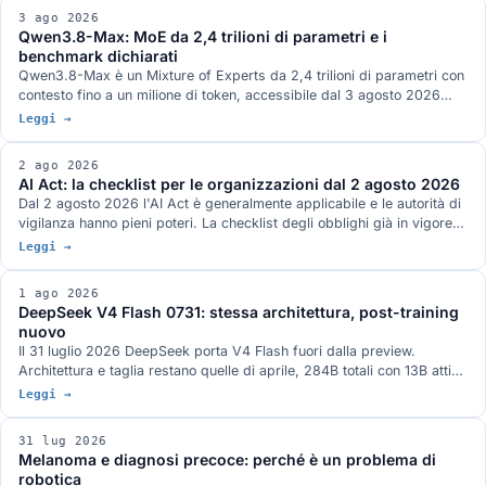
instradamento, le liste con TTL e tre strette sull'autorizzazione. Roots,
3 ago 2026
Sampling e Logging sono deprecate con dodici mesi di finestra.
Qwen3.8-Max: MoE da 2,4 trilioni di parametri e i
benchmark dichiarati
Qwen3.8-Max è un Mixture of Experts da 2,4 trilioni di parametri con
contesto fino a un milione di token, accessibile dal 3 agosto 2026
attraverso le API di Model Studio e la piattaforma QwenWork. I pesi
Leggi →
aperti sono annunciati per la settimana prossima su Hugging Face e
ModelScope, senza un giorno preciso e con licenza non definita. I
2 ago 2026
benchmark pubblicati da Qwen, dove il quadro non è a senso unico, e
AI Act: la checklist per le organizzazioni dal 2 agosto 2026
la serie Max finora.
Dal 2 agosto 2026 l'AI Act è generalmente applicabile e le autorità di
vigilanza hanno pieni poteri. La checklist degli obblighi già in vigore
per chi fornisce e chi usa sistemi AI, quelli rinviati dal Digital Omnibus
Leggi →
e cosa serve avere pronto.
1 ago 2026
DeepSeek V4 Flash 0731: stessa architettura, post-training
nuovo
Il 31 luglio 2026 DeepSeek porta V4 Flash fuori dalla preview.
Architettura e taglia restano quelle di aprile, 284B totali con 13B attivi,
e il guadagno viene tutto dal post-training rifatto: Terminal-Bench 2.1
Leggi →
a 82,7 dichiarato, oltre venti punti sopra la preview. Pesi MIT su
Hugging Face, nella famiglia di modelli attorno a cui è nato ds4 di
31 lug 2026
antirez.
Melanoma e diagnosi precoce: perché è un problema di
robotica