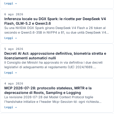
endpoint di refresh legacy, plugin Groovy usato come servizio di
Leggi →
esecuzione comandi, nove CVE su JFrog Artifactory corrette nelle
versioni 7.161.15 e 7.146.34, otto delle quali accreditate nei record
6 ago 2026
ufficiali a ricercatori OpenAI, e un canale di comunicazione fra run di
Inferenza locale su DGX Spark: le ricette per DeepSeek V4
valutazione diversi che nei due documenti tecnici pubblicati dalle
Flash, GLM-5.2 e Qwen3.6
aziende non compare.
Su una NVIDIA DGX Spark girano DeepSeek V4 Flash a 26 token al
secondo e Qwen3.6-35B in NVFP4 a 81, su due unità DeepSeek V4
Flash 0731 a 82, su tre GLM-5.2 con vision a 348k di contesto. Gli
Leggi →
stack di serving, con DwarfStar 4 al posto di vLLM sul nodo singolo e
quantizzazione ibrida NVFP4 più AQLM a 2 bit per 744 miliardi di
5 ago 2026
parametri in 272 GB. L'hardware GB10 da 128 GB e 273 GB/s, e le
Decreti AI Act: approvazione definitiva, biometria stretta e
condizioni in cui ogni numero è stato misurato.
licenziamenti automatici nulli
Il Consiglio dei Ministri ha approvato in via definitiva i due decreti
legislativi di adeguamento al regolamento (UE) 2024/1689.
Identificazione biometrica in tempo reale solo con autorizzazione
Leggi →
dell'autorità giudiziaria, divieto di banche dati costruite raschiando il
web, nullità del licenziamento deciso da un sistema automatico, nuovo
4 ago 2026
art. 437-bis del codice penale e sanzioni allineate al rinvio del digital
MCP 2026-07-28: protocollo stateless, MRTR e la
omnibus.
deprecazione di Roots, Sampling e Logging
La revisione 2026-07-28 del Model Context Protocol toglie
l'handshake initialize e l'header Mcp-Session-Id: ogni richiesta
viaggia da sola e un server MCP sta dietro un load balancer come un
Leggi →
servizio HTTP qualunque. Arrivano MRTR, gli header di