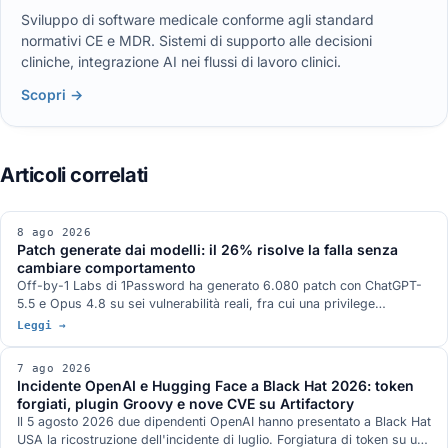
Sviluppo di software medicale conforme agli standard
normativi CE e MDR. Sistemi di supporto alle decisioni
cliniche, integrazione AI nei flussi di lavoro clinici.
Scopri →
8 ago 2026
Patch generate dai modelli: il 26% risolve la falla senza
cambiare comportamento
Off-by-1 Labs di 1Password ha generato 6.080 patch con ChatGPT-
5.5 e Opus 4.8 su sei vulnerabilità reali, fra cui una privilege
escalation nel kernel Linux e una RCE in ActiveMQ. Il 26,0% risolve la
Leggi →
falla senza alterare il comportamento, il 20,1% la risolve alterandolo, il
53,9% non la risolve o introduce una vulnerabilità nuova. Oltre un
7 ago 2026
terzo delle patch riuscite blocca l'input di prova invece della causa.
Incidente OpenAI e Hugging Face a Black Hat 2026: token
forgiati, plugin Groovy e nove CVE su Artifactory
Il 5 agosto 2026 due dipendenti OpenAI hanno presentato a Black Hat
USA la ricostruzione dell'incidente di luglio. Forgiatura di token su un