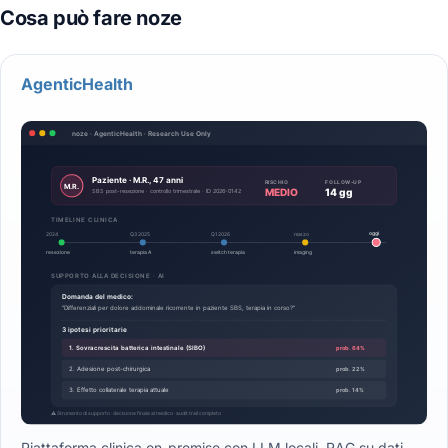
AgenticHealth
Piattaforma clinica on-premise con LLM locali, RAG su dati