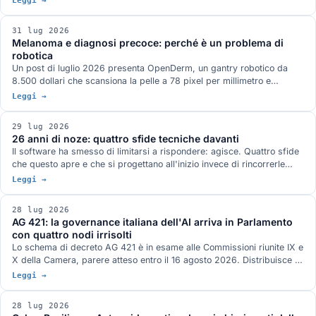
Leggi →
a 82,7 dichiarato, oltre venti punti sopra la preview. Pesi MIT su
Hugging Face, nella famiglia di modelli attorno a cui è nato ds4 di
31 lug 2026
antirez.
Melanoma e diagnosi precoce: perché è un problema di
robotica
Un post di luglio 2026 presenta OpenDerm, un gantry robotico da
8.500 dollari che scansiona la pelle a 78 pixel per millimetro e
sostiene che il collo di bottiglia della diagnosi precoce non è il
Leggi →
classificatore ma l'acquisizione dell'immagine. Tre casi documentati
dicono la stessa cosa: la Thailandia del 2019, le marcature
29 lug 2026
chirurgiche in dermoscopia, il primo software AI approvato per
26 anni di noze: quattro sfide tecniche davanti
guidare un ecografo.
Il software ha smesso di limitarsi a rispondere: agisce. Quattro sfide
che questo apre e che si progettano all'inizio invece di rincorrerle
dopo: chi autorizza gli agenti, portare il modello al dato, la conformità
Leggi →
come specifica di progetto, le declinazioni di open.
28 lug 2026
AG 421: la governance italiana dell'AI arriva in Parlamento
con quattro nodi irrisolti
Lo schema di decreto AG 421 è in esame alle Commissioni riunite IX e
X della Camera, parere atteso entro il 16 agosto 2026. Distribuisce i
poteri fra sei autorità e disciplina formazione, lavoro, sanità,
Leggi →
professioni e PA. Le audizioni hanno segnalato quattro rischi aperti e
nel frattempo l'AI Act a cui il decreto si adegua è stato modificato il
28 lug 2026
24 luglio.