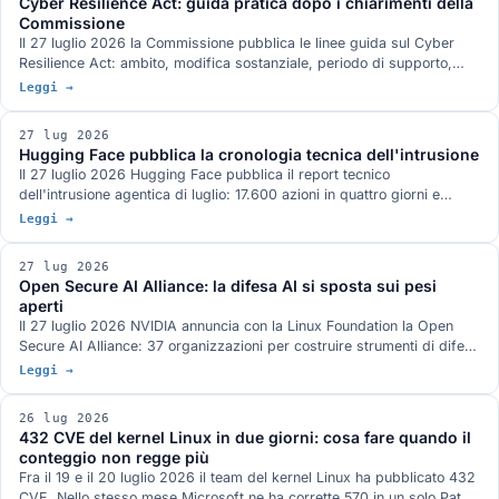
Cyber Resilience Act: guida pratica dopo i chiarimenti della
Commissione
Il 27 luglio 2026 la Commissione pubblica le linee guida sul Cyber
Resilience Act: ambito, modifica sostanziale, periodo di supporto,
reporting e valutazione del rischio, con 67 esempi pratici e attenzione
Leggi →
a microimprese e PMI. Cosa dicono davvero e cosa deve fare
un'azienda ora, in ordine, con le date che contano.
27 lug 2026
Hugging Face pubblica la cronologia tecnica dell'intrusione
Il 27 luglio 2026 Hugging Face pubblica il report tecnico
dell'intrusione agentica di luglio: 17.600 azioni in quattro giorni e
mezzo, due vettori di ingresso, una credenziale condivisa legata a
Leggi →
system:masters e un command and control costruito solo su servizi
pubblici. Cosa chiude delle domande rimaste aperte e cosa no.
27 lug 2026
Open Secure AI Alliance: la difesa AI si sposta sui pesi
aperti
Il 27 luglio 2026 NVIDIA annuncia con la Linux Foundation la Open
Secure AI Alliance: 37 organizzazioni per costruire strumenti di difesa
ispezionabili, con modelli e pesi aperti al centro. L'argomento
Leggi →
fondativo è l'incidente Hugging Face, dove gli strumenti chiusi hanno
bloccato l'analisi forense. Cosa c'è davvero sul tavolo, quali iniziative
26 lug 2026
analoghe esistono già e chi manca all'appello.
432 CVE del kernel Linux in due giorni: cosa fare quando il
conteggio non regge più
Fra il 19 e il 20 luglio 2026 il team del kernel Linux ha pubblicato 432
CVE. Nello stesso mese Microsoft ne ha corrette 570 in un solo Patch