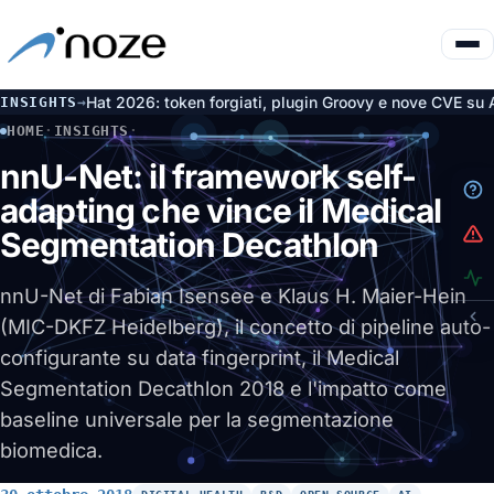
026: token forgiati, plugin Groovy e nove CVE su Artifactory
I
INSIGHTS
→
6 ago
HOME
·
INSIGHTS
·
NNU-NET: IL FRAMEWORK SELF-ADAPTING CHE VINCE IL MED
nnU-Net: il framework self-
adapting che vince il Medical
Segmentation Decathlon
nnU-Net di Fabian Isensee e Klaus H. Maier-Hein
(MIC-DKFZ Heidelberg), il concetto di pipeline auto-
configurante su data fingerprint, il Medical
Segmentation Decathlon 2018 e l'impatto come
baseline universale per la segmentazione
biomedica.