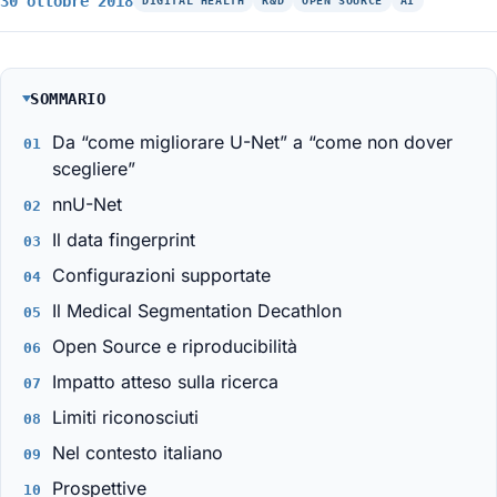
30 ottobre 2018
DIGITAL HEALTH
R&D
OPEN SOURCE
AI
SOMMARIO
Da “come migliorare U-Net” a “come non dover
scegliere”
nnU-Net
Il data fingerprint
Configurazioni supportate
Il Medical Segmentation Decathlon
Open Source e riproducibilità
Impatto atteso sulla ricerca
Limiti riconosciuti
Nel contesto italiano
Prospettive