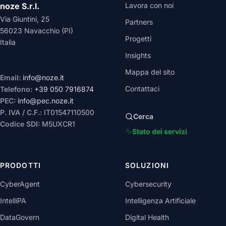
noze S.r.l.
Lavora con noi
Via Giuntini, 25
Partners
56023 Navacchio (PI)
Progetti
Italia
Insights
Mappa del sito
Email:
info@noze.it
Contattaci
Telefono:
+39 050 7916874
PEC:
info@pec.noze.it
P. IVA / C.F.:
IT01547110500
Cerca
Codice SDI:
M5UXCR1
Stato dei servizi
PRODOTTI
SOLUZIONI
CyberAgent
Cybersecurity
IntelliPA
Intelligenza Artificiale
DataGovern
Digital Health