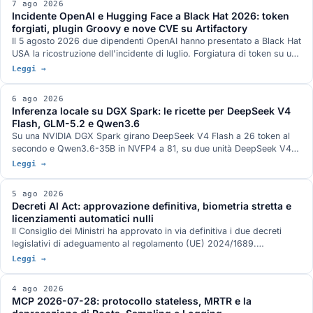
7 ago 2026
Incidente OpenAI e Hugging Face a Black Hat 2026: token
forgiati, plugin Groovy e nove CVE su Artifactory
Il 5 agosto 2026 due dipendenti OpenAI hanno presentato a Black Hat
USA la ricostruzione dell'incidente di luglio. Forgiatura di token su un
endpoint di refresh legacy, plugin Groovy usato come servizio di
Leggi →
esecuzione comandi, nove CVE su JFrog Artifactory corrette nelle
versioni 7.161.15 e 7.146.34, otto delle quali accreditate nei record
6 ago 2026
ufficiali a ricercatori OpenAI, e un canale di comunicazione fra run di
Inferenza locale su DGX Spark: le ricette per DeepSeek V4
valutazione diversi che nei due documenti tecnici pubblicati dalle
Flash, GLM-5.2 e Qwen3.6
aziende non compare.
Su una NVIDIA DGX Spark girano DeepSeek V4 Flash a 26 token al
secondo e Qwen3.6-35B in NVFP4 a 81, su due unità DeepSeek V4
Flash 0731 a 82, su tre GLM-5.2 con vision a 348k di contesto. Gli
Leggi →
stack di serving, con DwarfStar 4 al posto di vLLM sul nodo singolo e
quantizzazione ibrida NVFP4 più AQLM a 2 bit per 744 miliardi di
5 ago 2026
parametri in 272 GB. L'hardware GB10 da 128 GB e 273 GB/s, e le
Decreti AI Act: approvazione definitiva, biometria stretta e
condizioni in cui ogni numero è stato misurato.
licenziamenti automatici nulli
Il Consiglio dei Ministri ha approvato in via definitiva i due decreti
legislativi di adeguamento al regolamento (UE) 2024/1689.
Identificazione biometrica in tempo reale solo con autorizzazione
Leggi →
dell'autorità giudiziaria, divieto di banche dati costruite raschiando il
web, nullità del licenziamento deciso da un sistema automatico, nuovo
4 ago 2026
art. 437-bis del codice penale e sanzioni allineate al rinvio del digital
MCP 2026-07-28: protocollo stateless, MRTR e la
omnibus.