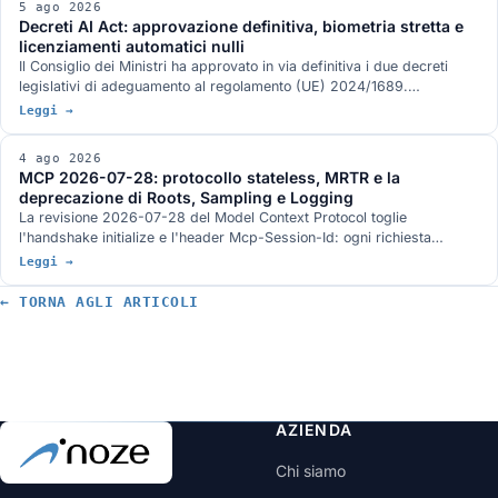
5 ago 2026
parametri in 272 GB. L'hardware GB10 da 128 GB e 273 GB/s, e le
Decreti AI Act: approvazione definitiva, biometria stretta e
condizioni in cui ogni numero è stato misurato.
licenziamenti automatici nulli
Il Consiglio dei Ministri ha approvato in via definitiva i due decreti
legislativi di adeguamento al regolamento (UE) 2024/1689.
Identificazione biometrica in tempo reale solo con autorizzazione
Leggi →
dell'autorità giudiziaria, divieto di banche dati costruite raschiando il
web, nullità del licenziamento deciso da un sistema automatico, nuovo
4 ago 2026
art. 437-bis del codice penale e sanzioni allineate al rinvio del digital
MCP 2026-07-28: protocollo stateless, MRTR e la
omnibus.
deprecazione di Roots, Sampling e Logging
La revisione 2026-07-28 del Model Context Protocol toglie
l'handshake initialize e l'header Mcp-Session-Id: ogni richiesta
viaggia da sola e un server MCP sta dietro un load balancer come un
Leggi →
servizio HTTP qualunque. Arrivano MRTR, gli header di
instradamento, le liste con TTL e tre strette sull'autorizzazione. Roots,
← TORNA AGLI ARTICOLI
Sampling e Logging sono deprecate con dodici mesi di finestra.
AZIENDA
Chi siamo