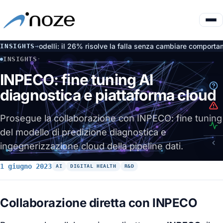
e dai modelli: il 26% risolve la falla senza cambiare comportamen
INSIGHTS
→
INSIGHTS
·
INPECO: FINE TUNING AI DIAGNOSTICA E PIATTAFORMA CLO
INPECO: fine tuning AI
diagnostica e piattaforma cloud
Prosegue la collaborazione con INPECO: fine tuning
del modello di predizione diagnostica e
ingegnerizzazione cloud della pipeline dati.
1 giugno 2023
AI
DIGITAL HEALTH
R&D
Collaborazione diretta con INPECO