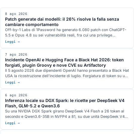
8 ago 2026
Patch generate dai modelli: il 26% risolve la falla senza
cambiare comportamento
Off-by-1 Labs di 1Password ha generato 6.080 patch con ChatGPT-
5.5 e Opus 4.8 su sei vulnerabilità reali, fra cui una privilege
escalation nel kernel Linux e una RCE in ActiveMQ. Il 26,0% risolve la
Leggi →
falla senza alterare il comportamento, il 20,1% la risolve alterandolo, il
53,9% non la risolve o introduce una vulnerabilità nuova. Oltre un
7 ago 2026
terzo delle patch riuscite blocca l'input di prova invece della causa.
Incidente OpenAI e Hugging Face a Black Hat 2026: token
forgiati, plugin Groovy e nove CVE su Artifactory
Il 5 agosto 2026 due dipendenti OpenAI hanno presentato a Black Hat
USA la ricostruzione dell'incidente di luglio. Forgiatura di token su un
endpoint di refresh legacy, plugin Groovy usato come servizio di
Leggi →
esecuzione comandi, nove CVE su JFrog Artifactory corrette nelle
versioni 7.161.15 e 7.146.34, otto delle quali accreditate nei record
6 ago 2026
ufficiali a ricercatori OpenAI, e un canale di comunicazione fra run di
Inferenza locale su DGX Spark: le ricette per DeepSeek V4
valutazione diversi che nei due documenti tecnici pubblicati dalle
Flash, GLM-5.2 e Qwen3.6
aziende non compare.
Su una NVIDIA DGX Spark girano DeepSeek V4 Flash a 26 token al
secondo e Qwen3.6-35B in NVFP4 a 81, su due unità DeepSeek V4
Flash 0731 a 82, su tre GLM-5.2 con vision a 348k di contesto. Gli
Leggi →
stack di serving, con DwarfStar 4 al posto di vLLM sul nodo singolo e
quantizzazione ibrida NVFP4 più AQLM a 2 bit per 744 miliardi di