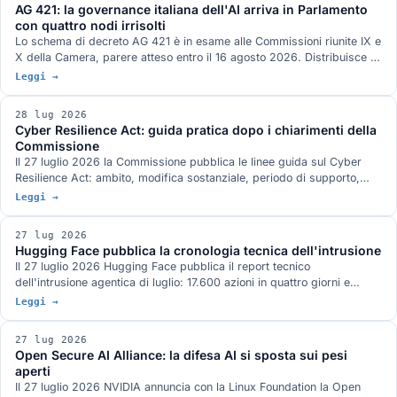
AG 421: la governance italiana dell'AI arriva in Parlamento
con quattro nodi irrisolti
Lo schema di decreto AG 421 è in esame alle Commissioni riunite IX e
X della Camera, parere atteso entro il 16 agosto 2026. Distribuisce i
poteri fra sei autorità e disciplina formazione, lavoro, sanità,
Leggi →
professioni e PA. Le audizioni hanno segnalato quattro rischi aperti e
nel frattempo l'AI Act a cui il decreto si adegua è stato modificato il
28 lug 2026
24 luglio.
Cyber Resilience Act: guida pratica dopo i chiarimenti della
Commissione
Il 27 luglio 2026 la Commissione pubblica le linee guida sul Cyber
Resilience Act: ambito, modifica sostanziale, periodo di supporto,
reporting e valutazione del rischio, con 67 esempi pratici e attenzione
Leggi →
a microimprese e PMI. Cosa dicono davvero e cosa deve fare
un'azienda ora, in ordine, con le date che contano.
27 lug 2026
Hugging Face pubblica la cronologia tecnica dell'intrusione
Il 27 luglio 2026 Hugging Face pubblica il report tecnico
dell'intrusione agentica di luglio: 17.600 azioni in quattro giorni e
mezzo, due vettori di ingresso, una credenziale condivisa legata a
Leggi →
system:masters e un command and control costruito solo su servizi
pubblici. Cosa chiude delle domande rimaste aperte e cosa no.
27 lug 2026
Open Secure AI Alliance: la difesa AI si sposta sui pesi
aperti
Il 27 luglio 2026 NVIDIA annuncia con la Linux Foundation la Open