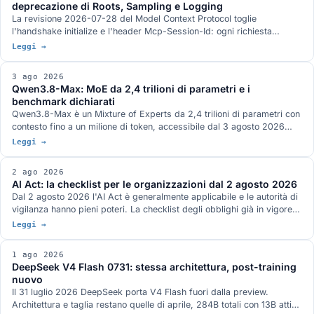
deprecazione di Roots, Sampling e Logging
La revisione 2026-07-28 del Model Context Protocol toglie
l'handshake initialize e l'header Mcp-Session-Id: ogni richiesta
viaggia da sola e un server MCP sta dietro un load balancer come un
Leggi →
servizio HTTP qualunque. Arrivano MRTR, gli header di
instradamento, le liste con TTL e tre strette sull'autorizzazione. Roots,
3 ago 2026
Sampling e Logging sono deprecate con dodici mesi di finestra.
Qwen3.8-Max: MoE da 2,4 trilioni di parametri e i
benchmark dichiarati
Qwen3.8-Max è un Mixture of Experts da 2,4 trilioni di parametri con
contesto fino a un milione di token, accessibile dal 3 agosto 2026
attraverso le API di Model Studio e la piattaforma QwenWork. I pesi
Leggi →
aperti sono annunciati per la settimana prossima su Hugging Face e
ModelScope, senza un giorno preciso e con licenza non definita. I
2 ago 2026
benchmark pubblicati da Qwen, dove il quadro non è a senso unico, e
AI Act: la checklist per le organizzazioni dal 2 agosto 2026
la serie Max finora.
Dal 2 agosto 2026 l'AI Act è generalmente applicabile e le autorità di
vigilanza hanno pieni poteri. La checklist degli obblighi già in vigore
per chi fornisce e chi usa sistemi AI, quelli rinviati dal Digital Omnibus
Leggi →
e cosa serve avere pronto.
1 ago 2026
DeepSeek V4 Flash 0731: stessa architettura, post-training
nuovo
Il 31 luglio 2026 DeepSeek porta V4 Flash fuori dalla preview.
Architettura e taglia restano quelle di aprile, 284B totali con 13B attivi,