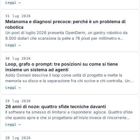
e il guadagno viene tutto dal post-training rifatto: Terminal-Bench 2.1
Leggi →
a 82,7 dichiarato, oltre venti punti sopra la preview. Pesi MIT su
Hugging Face, nella famiglia di modelli attorno a cui è nato ds4 di
31 lug 2026
antirez.
Melanoma e diagnosi precoce: perché è un problema di
robotica
Un post di luglio 2026 presenta OpenDerm, un gantry robotico da
8.500 dollari che scansiona la pelle a 78 pixel per millimetro e
sostiene che il collo di bottiglia della diagnosi precoce non è il
Leggi →
classificatore ma l'acquisizione dell'immagine. Tre casi documentati
dicono la stessa cosa: la Thailandia del 2019, le marcature
30 lug 2026
chirurgiche in dermoscopia, il primo software AI approvato per
Loop, grafo o prompt: tre posizioni su come si tiene
guidare un ecografo.
insieme un sistema ad agenti
Addy Osmani descrive il loop come unità di progetto e mette la
memoria su disco e la separazione fra chi scrive e chi controlla. Un
paper di aprile propone di sostituire il ciclo con un DAG statico, e
Leggi →
dichiara di non portare risultati empirici. Un altro misura LangGraph
contro la procedura messa tutta nel system prompt, su 200
29 lug 2026
conversazioni per condizione, e trova l'orchestratore in svantaggio.
26 anni di noze: quattro sfide tecniche davanti
Anthropic quantifica il conto: 4 volte i token di una chat per un
Il software ha smesso di limitarsi a rispondere: agisce. Quattro sfide
agente, 15 per un sistema multi-agente.
che questo apre e che si progettano all'inizio invece di rincorrerle
dopo: chi autorizza gli agenti, portare il modello al dato, la conformità
Leggi →
come specifica di progetto, le declinazioni di open.
28 lug 2026