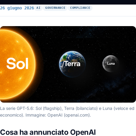
26 giugno 2026
AI
GOVERNANCE
COMPLIANCE
La serie GPT-5.6: Sol (flagship), Terra (bilanciato) e Luna (veloce ed
economico). Immagine: OpenAI (openai.com).
Cosa ha annunciato OpenAI