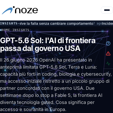
lve la falla senza cambiare comportamento
Incidente OpenAI e 
INSIGHTS
→
7 ago
HOME
·
INSIGHTS
·
GPT-5.6 SOL: L'AI DI FRONTIERA PASSA DAL GOVERNO USA
GPT-5.6 Sol: l'AI di frontiera
passa dal governo USA
Il 26 giugno 2026 OpenAI ha presentato in
anteprima limitata GPT-5.6 Sol, Terra e Luna:
capacità più forti in coding, biologia e cybersecurity,
ma accesso iniziale ristretto a un piccolo gruppo di
partner concordati con il governo USA. Due
settimane dopo lo stop a Fable 5, la frontiera AI
diventa tecnologia gated. Cosa significa per
accesso e sovranità in Europa.