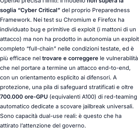
OpenAI precisa i limiti: il modello
non supera la
soglia “Cyber Critical”
del proprio Preparedness
Framework. Nei test su Chromium e Firefox ha
individuato bug e
primitive
di exploit (i mattoni di un
attacco) ma non ha prodotto in autonomia un exploit
completo “full-chain” nelle condizioni testate, ed è
più efficace nel
trovare e correggere
le vulnerabilità
che nel portare a termine un attacco end-to-end,
con un orientamento esplicito ai difensori. A
protezione, una pila di
safeguard
stratificati e oltre
700.000 ore-GPU
(equivalenti A100) di red-teaming
automatico dedicate a scovare jailbreak universali.
Sono capacità dual-use reali: è questo che ha
attirato l’attenzione del governo.