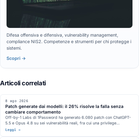
Difesa offensiva e difensiva, vulnerability management,
compliance NIS2. Competenze e strumenti per chi protegge i
sistemi.
Scopri →
8 ago 2026
Patch generate dai modelli: il 26% risolve la falla senza
cambiare comportamento
Off-by-1 Labs di 1Password ha generato 6.080 patch con ChatGPT-
5.5 e Opus 4.8 su sei vulnerabilità reali, fra cui una privilege
escalation nel kernel Linux e una RCE in ActiveMQ. Il 26,0% risolve la
Leggi →
falla senza alterare il comportamento, il 20,1% la risolve alterandolo, il