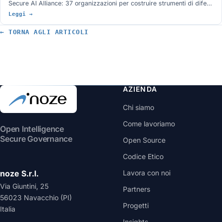
Secure AI Alliance: 37 organizzazioni per costruire strumenti di difesa
ispezionabili, con modelli e pesi aperti al centro. L'argomento
Leggi →
fondativo è l'incidente Hugging Face, dove gli strumenti chiusi hanno
bloccato l'analisi forense. Cosa c'è davvero sul tavolo, quali iniziative
← TORNA AGLI ARTICOLI
analoghe esistono già e chi manca all'appello.
AZIENDA
Chi siamo
Come lavoriamo
Open Intelligence
Secure Governance
Open Source
Codice Etico
noze S.r.l.
Lavora con noi
Via Giuntini, 25
Partners
56023 Navacchio (PI)
Progetti
Italia
Insights