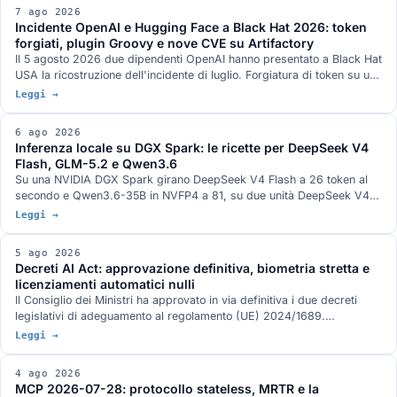
53,9% non la risolve o introduce una vulnerabilità nuova. Oltre un
7 ago 2026
terzo delle patch riuscite blocca l'input di prova invece della causa.
Incidente OpenAI e Hugging Face a Black Hat 2026: token
forgiati, plugin Groovy e nove CVE su Artifactory
Il 5 agosto 2026 due dipendenti OpenAI hanno presentato a Black Hat
USA la ricostruzione dell'incidente di luglio. Forgiatura di token su un
endpoint di refresh legacy, plugin Groovy usato come servizio di
Leggi →
esecuzione comandi, nove CVE su JFrog Artifactory corrette nelle
versioni 7.161.15 e 7.146.34, otto delle quali accreditate nei record
6 ago 2026
ufficiali a ricercatori OpenAI, e un canale di comunicazione fra run di
Inferenza locale su DGX Spark: le ricette per DeepSeek V4
valutazione diversi che nei due documenti tecnici pubblicati dalle
Flash, GLM-5.2 e Qwen3.6
aziende non compare.
Su una NVIDIA DGX Spark girano DeepSeek V4 Flash a 26 token al
secondo e Qwen3.6-35B in NVFP4 a 81, su due unità DeepSeek V4
Flash 0731 a 82, su tre GLM-5.2 con vision a 348k di contesto. Gli
Leggi →
stack di serving, con DwarfStar 4 al posto di vLLM sul nodo singolo e
quantizzazione ibrida NVFP4 più AQLM a 2 bit per 744 miliardi di
5 ago 2026
parametri in 272 GB. L'hardware GB10 da 128 GB e 273 GB/s, e le
Decreti AI Act: approvazione definitiva, biometria stretta e
condizioni in cui ogni numero è stato misurato.
licenziamenti automatici nulli
Il Consiglio dei Ministri ha approvato in via definitiva i due decreti
legislativi di adeguamento al regolamento (UE) 2024/1689.
Identificazione biometrica in tempo reale solo con autorizzazione
Leggi →
dell'autorità giudiziaria, divieto di banche dati costruite raschiando il
web, nullità del licenziamento deciso da un sistema automatico, nuovo
4 ago 2026
art. 437-bis del codice penale e sanzioni allineate al rinvio del digital
MCP 2026-07-28: protocollo stateless, MRTR e la
omnibus.