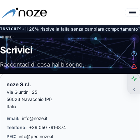
i modelli: il 26% risolve la falla senza cambiare comportamento
INSIGHTS
→
7 a
HOME
·
CONTATTI
Scrivici
Raccontaci di cosa hai bisogno.
noze S.r.l.
Via Giuntini, 25
56023 Navacchio (PI)
Italia
Email:
info@noze.it
Telefono:
+39 050 7916874
PEC:
info@pec.noze.it