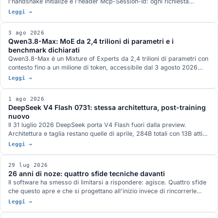
l'handshake initialize e l'header Mcp-Session-Id: ogni richiesta
viaggia da sola e un server MCP sta dietro un load balancer come un
Leggi →
servizio HTTP qualunque. Arrivano MRTR, gli header di
instradamento, le liste con TTL e tre strette sull'autorizzazione. Roots,
3 ago 2026
Sampling e Logging sono deprecate con dodici mesi di finestra.
Qwen3.8-Max: MoE da 2,4 trilioni di parametri e i
benchmark dichiarati
Qwen3.8-Max è un Mixture of Experts da 2,4 trilioni di parametri con
contesto fino a un milione di token, accessibile dal 3 agosto 2026
attraverso le API di Model Studio e la piattaforma QwenWork. I pesi
Leggi →
aperti sono annunciati per la settimana prossima su Hugging Face e
ModelScope, senza un giorno preciso e con licenza non definita. I
1 ago 2026
benchmark pubblicati da Qwen, dove il quadro non è a senso unico, e
DeepSeek V4 Flash 0731: stessa architettura, post-training
la serie Max finora.
nuovo
Il 31 luglio 2026 DeepSeek porta V4 Flash fuori dalla preview.
Architettura e taglia restano quelle di aprile, 284B totali con 13B attivi,
e il guadagno viene tutto dal post-training rifatto: Terminal-Bench 2.1
Leggi →
a 82,7 dichiarato, oltre venti punti sopra la preview. Pesi MIT su
Hugging Face, nella famiglia di modelli attorno a cui è nato ds4 di
29 lug 2026
antirez.
26 anni di noze: quattro sfide tecniche davanti
Il software ha smesso di limitarsi a rispondere: agisce. Quattro sfide
che questo apre e che si progettano all'inizio invece di rincorrerle
dopo: chi autorizza gli agenti, portare il modello al dato, la conformità
Leggi →
come specifica di progetto, le declinazioni di open.