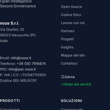
Open Intelligence
Secure Governance
Open Source
Codice Etico
noze S.r.l.
Lavora con noi
Via Giuntini, 25
Partners
56023 Navacchio (PI)
Progetti
Italia
Insights
Mappa del sito
Email:
info@noze.it
Contattaci
Telefono:
+39 050 7916874
PEC:
info@pec.noze.it
P. IVA / C.F.:
IT01547110500
Cerca
Codice SDI:
M5UXCR1
Stato dei servizi
PRODOTTI
SOLUZIONI
CyberAgent
Cybersecurity