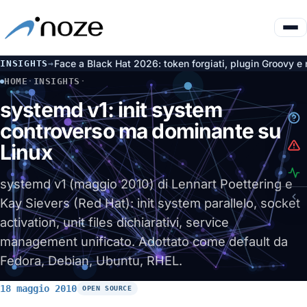
ng Face a Black Hat 2026: token forgiati, plugin Groovy e nove CVE
INSIGHTS
→
HOME
·
INSIGHTS
·
SYSTEMD V1: INIT SYSTEM CONTROVERSO MA DOMINANTE SU 
systemd v1: init system
controverso ma dominante su
Linux
systemd v1 (maggio 2010) di Lennart Poettering e
Kay Sievers (Red Hat): init system parallelo, socket
activation, unit files dichiarativi, service
management unificato. Adottato come default da
Fedora, Debian, Ubuntu, RHEL.
18 maggio 2010
OPEN SOURCE