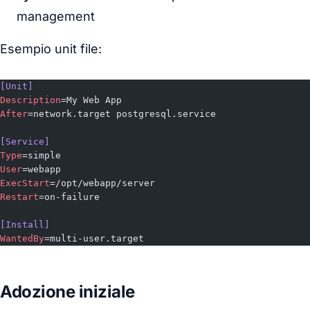
management
Esempio unit file:
[Unit]
Description
=My Web App
After
=network.target postgresql.service
[Service]
Type
=simple
User
=webapp
ExecStart
=/opt/webapp/server
Restart
=on-failure
[Install]
WantedBy
=multi-user.target
Adozione iniziale