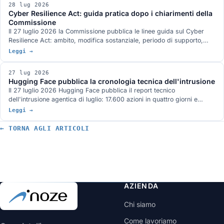
28 lug 2026
Cyber Resilience Act: guida pratica dopo i chiarimenti della
Commissione
Il 27 luglio 2026 la Commissione pubblica le linee guida sul Cyber
Resilience Act: ambito, modifica sostanziale, periodo di supporto,
reporting e valutazione del rischio, con 67 esempi pratici e attenzione
Leggi →
a microimprese e PMI. Cosa dicono davvero e cosa deve fare
un'azienda ora, in ordine, con le date che contano.
27 lug 2026
Hugging Face pubblica la cronologia tecnica dell'intrusione
Il 27 luglio 2026 Hugging Face pubblica il report tecnico
dell'intrusione agentica di luglio: 17.600 azioni in quattro giorni e
mezzo, due vettori di ingresso, una credenziale condivisa legata a
Leggi →
system:masters e un command and control costruito solo su servizi
pubblici. Cosa chiude delle domande rimaste aperte e cosa no.
← TORNA AGLI ARTICOLI
AZIENDA
Chi siamo
Come lavoriamo