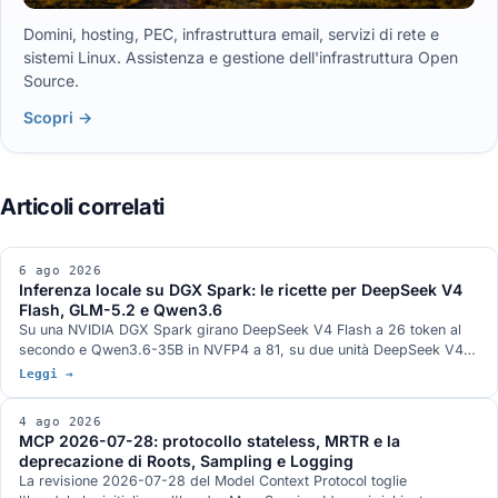
Domini, hosting, PEC, infrastruttura email, servizi di rete e
sistemi Linux. Assistenza e gestione dell'infrastruttura Open
Source.
Scopri →
6 ago 2026
Inferenza locale su DGX Spark: le ricette per DeepSeek V4
Flash, GLM-5.2 e Qwen3.6
Su una NVIDIA DGX Spark girano DeepSeek V4 Flash a 26 token al
secondo e Qwen3.6-35B in NVFP4 a 81, su due unità DeepSeek V4
Flash 0731 a 82, su tre GLM-5.2 con vision a 348k di contesto. Gli
Leggi →
stack di serving, con DwarfStar 4 al posto di vLLM sul nodo singolo e
quantizzazione ibrida NVFP4 più AQLM a 2 bit per 744 miliardi di
4 ago 2026
parametri in 272 GB. L'hardware GB10 da 128 GB e 273 GB/s, e le
MCP 2026-07-28: protocollo stateless, MRTR e la
condizioni in cui ogni numero è stato misurato.
deprecazione di Roots, Sampling e Logging
La revisione 2026-07-28 del Model Context Protocol toglie