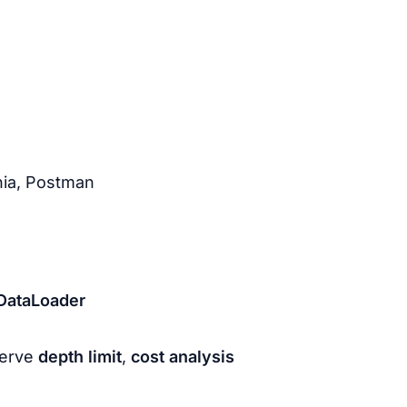
nia, Postman
DataLoader
serve
depth limit
,
cost analysis