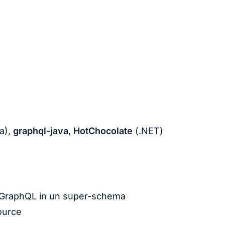
a),
graphql-java
,
HotChocolate
(.NET)
 GraphQL in un super-schema
ource