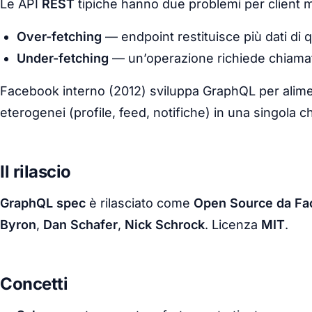
Le API
REST
tipiche hanno due problemi per client 
Over-fetching
— endpoint restituisce più dati di q
Under-fetching
— un’operazione richiede chiama
Facebook interno (2012) sviluppa GraphQL per alime
eterogenei (profile, feed, notifiche) in una singola c
Il rilascio
GraphQL spec
è rilasciato come
Open Source da Fac
Byron
,
Dan Schafer
,
Nick Schrock
. Licenza
MIT
.
Concetti