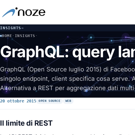
INSIGHTS
→
HOME
·
INSIGHTS
·
GRAPHQL: QUERY LANGUAGE FLESSIBILE PER API
GraphQL: query lan
GraphQL (Open Source luglio 2015) di Faceboo
singolo endpoint, client specifica cosa serve. 
Alternativa a REST per aggregazione dati mult
20 ottobre 2015
OPEN SOURCE
WEB
Il limite di REST