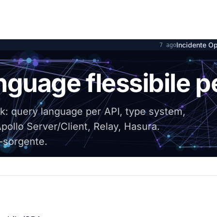
Incidente OpenAI e Hugging Face a 
7 ago
guage flessibile p
k: query language per API, type system,
Apollo Server/Client, Relay, Hasura.
i-sorgente.