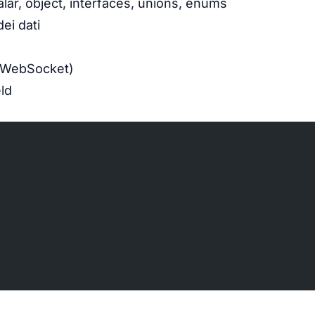
ar, object, interfaces, unions, enums
ei dati
u WebSocket)
ld