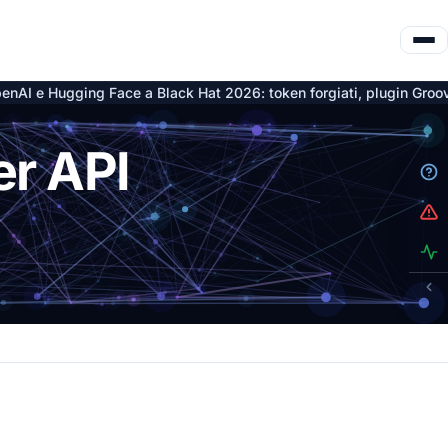
Black Hat 2026: token forgiati, plugin Groovy e nove CVE su Artif
er API