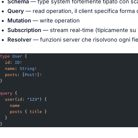
Schema
— type system fortemente tipato con scal
Query
— read operation, il client specifica forma d
Mutation
— write operation
Subscription
— stream real-time (tipicamente s
Resolver
— funzioni server che risolvono ogni fie
type
 User
 {
  id
: 
ID
!
  name
: 
String
!
  posts
: [
Post
!
]
!
}
query
 {
  user
(
id
: 
"123"
) {
    name
    posts
 { 
title
 }
  }
}