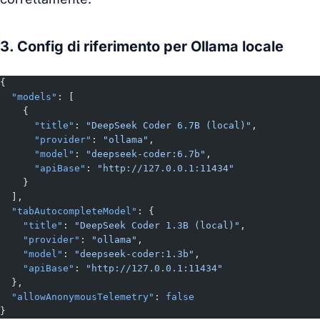
3. Config di riferimento per Ollama locale
{
  "models"
: [
    {
      "title"
: 
"DeepSeek Coder 6.7B (local)"
,
      "provider"
: 
"ollama"
,
      "model"
: 
"deepseek-coder:6.7b"
,
      "apiBase"
: 
"http://127.0.0.1:11434"
    }
  ],
  "tabAutocompleteModel"
: {
    "title"
: 
"DeepSeek Coder 1.3B (local)"
,
    "provider"
: 
"ollama"
,
    "model"
: 
"deepseek-coder:1.3b"
,
    "apiBase"
: 
"http://127.0.0.1:11434"
  },
  "allowAnonymousTelemetry"
: 
false
}