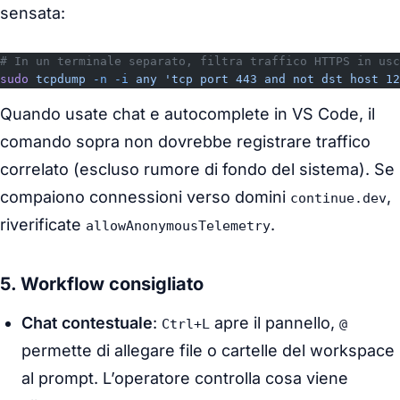
sensata:
# In un terminale separato, filtra traffico HTTPS in usc
sudo
 tcpdump
 -n
 -i
 any
 'tcp port 443 and not dst host 12
Quando usate chat e autocomplete in VS Code, il
comando sopra non dovrebbe registrare traffico
correlato (escluso rumore di fondo del sistema). Se
compaiono connessioni verso domini
,
continue.dev
riverificate
.
allowAnonymousTelemetry
5. Workflow consigliato
Chat contestuale
:
apre il pannello,
Ctrl+L
@
permette di allegare file o cartelle del workspace
al prompt. L’operatore controlla cosa viene