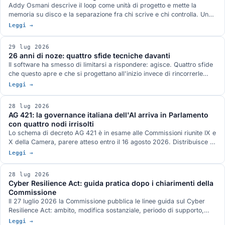
Addy Osmani descrive il loop come unità di progetto e mette la
memoria su disco e la separazione fra chi scrive e chi controlla. Un
paper di aprile propone di sostituire il ciclo con un DAG statico, e
Leggi →
dichiara di non portare risultati empirici. Un altro misura LangGraph
contro la procedura messa tutta nel system prompt, su 200
29 lug 2026
conversazioni per condizione, e trova l'orchestratore in svantaggio.
26 anni di noze: quattro sfide tecniche davanti
Anthropic quantifica il conto: 4 volte i token di una chat per un
Il software ha smesso di limitarsi a rispondere: agisce. Quattro sfide
agente, 15 per un sistema multi-agente.
che questo apre e che si progettano all'inizio invece di rincorrerle
dopo: chi autorizza gli agenti, portare il modello al dato, la conformità
Leggi →
come specifica di progetto, le declinazioni di open.
28 lug 2026
AG 421: la governance italiana dell'AI arriva in Parlamento
con quattro nodi irrisolti
Lo schema di decreto AG 421 è in esame alle Commissioni riunite IX e
X della Camera, parere atteso entro il 16 agosto 2026. Distribuisce i
poteri fra sei autorità e disciplina formazione, lavoro, sanità,
Leggi →
professioni e PA. Le audizioni hanno segnalato quattro rischi aperti e
nel frattempo l'AI Act a cui il decreto si adegua è stato modificato il
28 lug 2026
24 luglio.
Cyber Resilience Act: guida pratica dopo i chiarimenti della
Commissione
Il 27 luglio 2026 la Commissione pubblica le linee guida sul Cyber
Resilience Act: ambito, modifica sostanziale, periodo di supporto,
reporting e valutazione del rischio, con 67 esempi pratici e attenzione
Leggi →