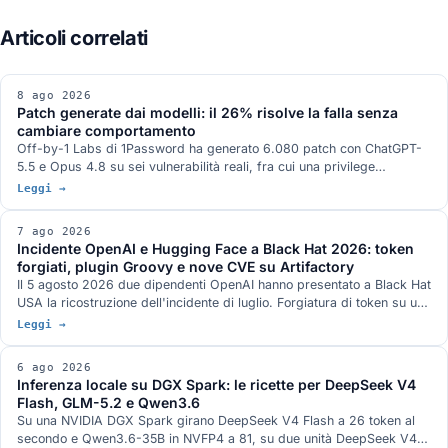
8 ago 2026
Patch generate dai modelli: il 26% risolve la falla senza
cambiare comportamento
Off-by-1 Labs di 1Password ha generato 6.080 patch con ChatGPT-
5.5 e Opus 4.8 su sei vulnerabilità reali, fra cui una privilege
escalation nel kernel Linux e una RCE in ActiveMQ. Il 26,0% risolve la
Leggi →
falla senza alterare il comportamento, il 20,1% la risolve alterandolo, il
53,9% non la risolve o introduce una vulnerabilità nuova. Oltre un
7 ago 2026
terzo delle patch riuscite blocca l'input di prova invece della causa.
Incidente OpenAI e Hugging Face a Black Hat 2026: token
forgiati, plugin Groovy e nove CVE su Artifactory
Il 5 agosto 2026 due dipendenti OpenAI hanno presentato a Black Hat
USA la ricostruzione dell'incidente di luglio. Forgiatura di token su un
endpoint di refresh legacy, plugin Groovy usato come servizio di
Leggi →
esecuzione comandi, nove CVE su JFrog Artifactory corrette nelle
versioni 7.161.15 e 7.146.34, otto delle quali accreditate nei record
6 ago 2026
ufficiali a ricercatori OpenAI, e un canale di comunicazione fra run di
Inferenza locale su DGX Spark: le ricette per DeepSeek V4
valutazione diversi che nei due documenti tecnici pubblicati dalle
Flash, GLM-5.2 e Qwen3.6
aziende non compare.
Su una NVIDIA DGX Spark girano DeepSeek V4 Flash a 26 token al
secondo e Qwen3.6-35B in NVFP4 a 81, su due unità DeepSeek V4