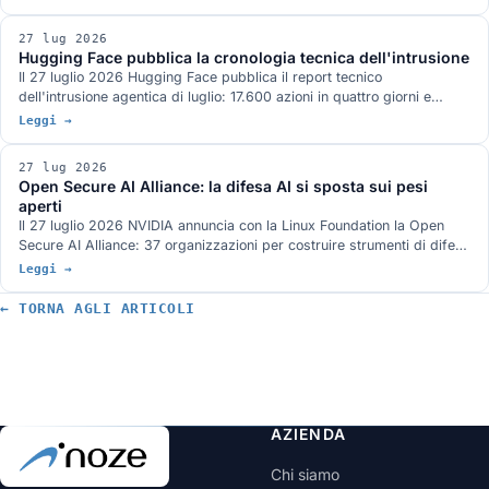
a microimprese e PMI. Cosa dicono davvero e cosa deve fare
un'azienda ora, in ordine, con le date che contano.
27 lug 2026
Hugging Face pubblica la cronologia tecnica dell'intrusione
Il 27 luglio 2026 Hugging Face pubblica il report tecnico
dell'intrusione agentica di luglio: 17.600 azioni in quattro giorni e
mezzo, due vettori di ingresso, una credenziale condivisa legata a
Leggi →
system:masters e un command and control costruito solo su servizi
pubblici. Cosa chiude delle domande rimaste aperte e cosa no.
27 lug 2026
Open Secure AI Alliance: la difesa AI si sposta sui pesi
aperti
Il 27 luglio 2026 NVIDIA annuncia con la Linux Foundation la Open
Secure AI Alliance: 37 organizzazioni per costruire strumenti di difesa
ispezionabili, con modelli e pesi aperti al centro. L'argomento
Leggi →
fondativo è l'incidente Hugging Face, dove gli strumenti chiusi hanno
bloccato l'analisi forense. Cosa c'è davvero sul tavolo, quali iniziative
← TORNA AGLI ARTICOLI
analoghe esistono già e chi manca all'appello.
AZIENDA
Chi siamo