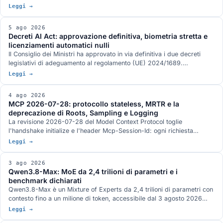
Flash 0731 a 82, su tre GLM-5.2 con vision a 348k di contesto. Gli
Leggi →
stack di serving, con DwarfStar 4 al posto di vLLM sul nodo singolo e
quantizzazione ibrida NVFP4 più AQLM a 2 bit per 744 miliardi di
5 ago 2026
parametri in 272 GB. L'hardware GB10 da 128 GB e 273 GB/s, e le
Decreti AI Act: approvazione definitiva, biometria stretta e
condizioni in cui ogni numero è stato misurato.
licenziamenti automatici nulli
Il Consiglio dei Ministri ha approvato in via definitiva i due decreti
legislativi di adeguamento al regolamento (UE) 2024/1689.
Identificazione biometrica in tempo reale solo con autorizzazione
Leggi →
dell'autorità giudiziaria, divieto di banche dati costruite raschiando il
web, nullità del licenziamento deciso da un sistema automatico, nuovo
4 ago 2026
art. 437-bis del codice penale e sanzioni allineate al rinvio del digital
MCP 2026-07-28: protocollo stateless, MRTR e la
omnibus.
deprecazione di Roots, Sampling e Logging
La revisione 2026-07-28 del Model Context Protocol toglie
l'handshake initialize e l'header Mcp-Session-Id: ogni richiesta
viaggia da sola e un server MCP sta dietro un load balancer come un
Leggi →
servizio HTTP qualunque. Arrivano MRTR, gli header di
instradamento, le liste con TTL e tre strette sull'autorizzazione. Roots,
3 ago 2026
Sampling e Logging sono deprecate con dodici mesi di finestra.
Qwen3.8-Max: MoE da 2,4 trilioni di parametri e i
benchmark dichiarati
Qwen3.8-Max è un Mixture of Experts da 2,4 trilioni di parametri con
contesto fino a un milione di token, accessibile dal 3 agosto 2026
attraverso le API di Model Studio e la piattaforma QwenWork. I pesi
Leggi →
aperti sono annunciati per la settimana prossima su Hugging Face e