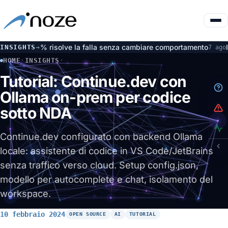
 26% risolve la falla senza cambiare comportamento
Incidente 
INSIGHTS
→
7 ago
HOME
·
INSIGHTS
·
TUTORIAL: CONTINUE.DEV CON OLLAMA ON-PREM PER CODICE
Tutorial: Continue.dev con
Ollama on-prem per codice
sotto NDA
Continue.dev configurato con backend Ollama
locale: assistente di codice in VS Code/JetBrains
senza traffico verso cloud. Setup config.json,
modello per autocomplete e chat, isolamento del
workspace.
10 febbraio 2024
OPEN SOURCE
AI
TUTORIAL