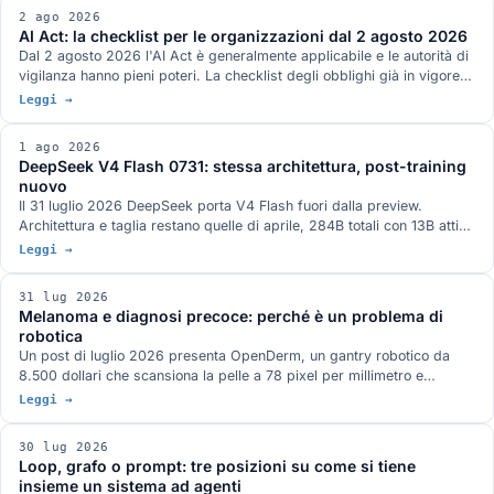
ModelScope, senza un giorno preciso e con licenza non definita. I
2 ago 2026
benchmark pubblicati da Qwen, dove il quadro non è a senso unico, e
AI Act: la checklist per le organizzazioni dal 2 agosto 2026
la serie Max finora.
Dal 2 agosto 2026 l'AI Act è generalmente applicabile e le autorità di
vigilanza hanno pieni poteri. La checklist degli obblighi già in vigore
per chi fornisce e chi usa sistemi AI, quelli rinviati dal Digital Omnibus
Leggi →
e cosa serve avere pronto.
1 ago 2026
DeepSeek V4 Flash 0731: stessa architettura, post-training
nuovo
Il 31 luglio 2026 DeepSeek porta V4 Flash fuori dalla preview.
Architettura e taglia restano quelle di aprile, 284B totali con 13B attivi,
e il guadagno viene tutto dal post-training rifatto: Terminal-Bench 2.1
Leggi →
a 82,7 dichiarato, oltre venti punti sopra la preview. Pesi MIT su
Hugging Face, nella famiglia di modelli attorno a cui è nato ds4 di
31 lug 2026
antirez.
Melanoma e diagnosi precoce: perché è un problema di
robotica
Un post di luglio 2026 presenta OpenDerm, un gantry robotico da
8.500 dollari che scansiona la pelle a 78 pixel per millimetro e
sostiene che il collo di bottiglia della diagnosi precoce non è il
Leggi →
classificatore ma l'acquisizione dell'immagine. Tre casi documentati
dicono la stessa cosa: la Thailandia del 2019, le marcature
30 lug 2026
chirurgiche in dermoscopia, il primo software AI approvato per
Loop, grafo o prompt: tre posizioni su come si tiene
guidare un ecografo.
insieme un sistema ad agenti