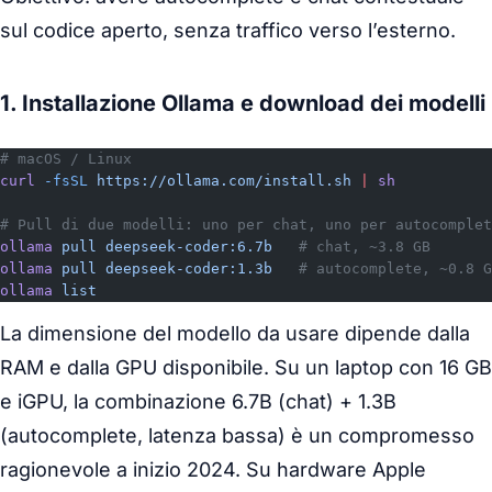
sul codice aperto, senza traffico verso l’esterno.
1. Installazione Ollama e download dei modelli
# macOS / Linux
curl
 -fsSL
 https://ollama.com/install.sh
 |
 sh
# Pull di due modelli: uno per chat, uno per autocomplet
ollama
 pull
 deepseek-coder:6.7b
   # chat, ~3.8 GB
ollama
 pull
 deepseek-coder:1.3b
   # autocomplete, ~0.8 G
ollama
 list
La dimensione del modello da usare dipende dalla
RAM e dalla GPU disponibile. Su un laptop con 16 GB
e iGPU, la combinazione 6.7B (chat) + 1.3B
(autocomplete, latenza bassa) è un compromesso
ragionevole a inizio 2024. Su hardware Apple